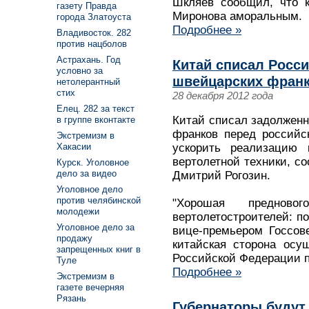
Шкляев сообщил, что к
газету Правда
Миронова аморальным.
города Златоуста
Подробнее »
Владивосток. 282
против нацболов
Астрахань. Год
Китай списал Росси
условно за
швейцарских франк
нетолерантный
стих
28 декабря 2012 года
Елец. 282 за текст
Китай списал задолженн
в группе вконтакте
франков перед российс
Экстремизм в
ускорить реализацию 
Хакасии
вертолетной техники, с
Курск. Уголовное
дело за видео
Дмитрий Рогозин.
Уголовное дело
против челябинской
"Хорошая преднов
молодежи
вертолетостроителей: по
Уголовное дело за
вице-премьером Госсов
продажу
китайская сторона осу
запрещенных книг в
Российской Федерации 
Туле
Подробнее »
Экстремизм в
газете вечерняя
Рязань
Губернаторы будут 