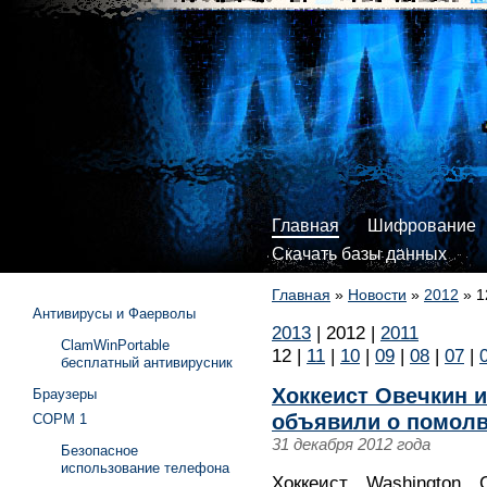
Главная
Шифрование
Скачать базы данных
Главная
»
Новости
»
2012
»
1
Антивирусы и Фаерволы
2013
|
2012
|
2011
ClamWinPortable
12
|
11
|
10
|
09
|
08
|
07
|
бесплатный антивирусник
Хоккеист Овечкин и
Браузеры
объявили о помолв
СОРМ 1
31 декабря 2012 года
Безопасное
использование телефона
Хоккеист Washington C