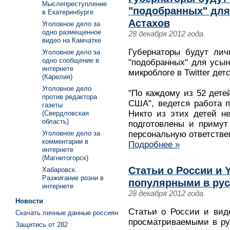
Мыслепреступление
"подобранных" для
в Екатеринбурге
Астахов
Уголовное дело за
одно размещенное
28 декабря 2012 года
видео на Камчатке
Губернаторы будут лич
Уголовное дело за
одно сообщение в
"подобранных" для усы
интернете
микроблоге в Twitter де
(Карелия)
Уголовное дело
"По каждому из 52 дете
против редактора
США", ведется работа 
газеты
Никто из этих детей н
(Свердловская
область)
подготовлены и примут
Уголовное дело за
персональную ответствен
комментарии в
Подробнее »
интернете
(Магнитогорск)
Статьи о России и
Хабаровск.
Разжигание розни в
популярными в русс
интернете
28 декабря 2012 года
Новости
Статьи о России и вид
Скачать личные данные россиян
просматриваемыми в ру
Защитись от 282