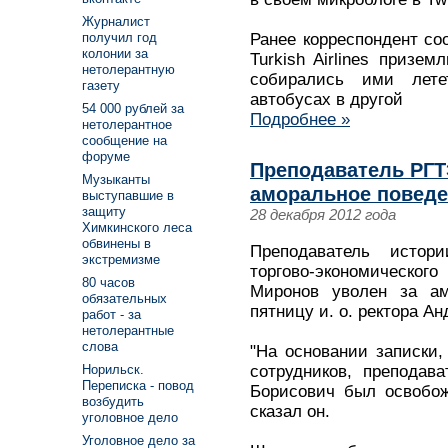
Журналист
получил год
Ранее корреспондент со
колонии за
Turkish Airlines призем
нетолерантную
собирались ими лете
газету
автобусах в другой
54 000 рублей за
Подробнее »
нетолерантное
сообщение на
форуме
Преподаватель РГТ
Музыканты
аморальное повед
выступавшие в
защиту
28 декабря 2012 года
Химкинского леса
обвинены в
Преподаватель истори
экстремизме
торгово-экономическ
80 часов
Миронов уволен за ам
обязательных
пятницу и. о. ректора А
работ - за
нетолерантные
слова
"На основании записки,
сотрудников, преподав
Норильск.
Переписка - повод
Борисович был освобож
возбудить
сказал он.
уголовное дело
Уголовное дело за