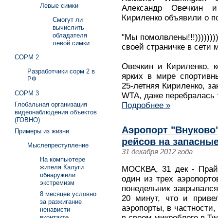
Левые симки
Александр Овечкин и
Кириленко объявили о п
Смогут ли
вычислить
обладателя
"Мы помолвлены!!!)))))))
левой симки
своей страничке в сети м
СОРМ 2
Овечкин и Кириленко, 
Разработчики сорм 2 в
ярких в мире спортивн
РФ
25-летняя Кириленко, з
СОРМ 3
WTA, даже перебралась 
Глобальная организация
Подробнее »
видеонаблюдения объектов
(ГОВНО)
Аэропорт "Внуково
Примеры из жизни
рейсов на запасны
Мыслепреступление
31 декабря 2012 года
На компьютере
жителя Калуги
МОСКВА, 31 дек - Прай
обнаружили
один из трех аэропорто
экстремизм
понедельник закрывалс
8 месяцев условно
20 минут, что и приве
за разжигание
аэропорты, в частности,
ненависти
в своем микроблоге в Twi
вконтакте