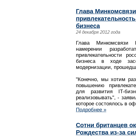
Глава Минкомсвяз
привлекательность 
бизнеса
24 декабря 2012 года
Глава Минкомсвязи 
намерении разработ
привлекательности рос
бизнеса в ходе зас
модернизации, прошедше
"Конечно, мы хотим ра
повышению привлекате
для развития IT-биз
реализовывать", - заяв
которое состоялось в о
Подробнее »
Сотни британцев ок
Рождества из-за с