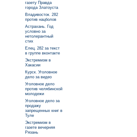
газету Правда
города Златоуста
Владивосток. 282
против нацболов
Астрахань. Год
условно за
нетолерантный
стих
Елец. 282 за текст
в группе вконтакте
Экстремизм в
Хакасии
Курск. Уголовное
дело за видео
Уголовное дело
против челябинской
молодежи
Уголовное дело за
продажу
запрещенных книг в
Туле
Экстремизм в
газете вечерняя
Рязань