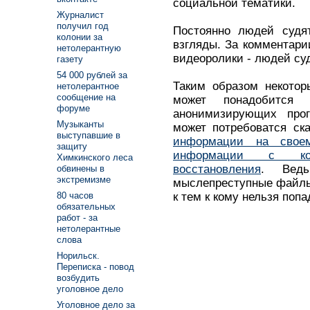
социальной тематики.
Журналист
получил год
Постоянно людей судят
колонии за
взгляды. За комментар
нетолерантную
видеоролики - людей суд
газету
54 000 рублей за
Таким образом некото
нетолерантное
сообщение на
может понадобится 
форуме
анонимизирующих пр
Музыканты
может потребоватся с
выступавшие в
информации на свое
защиту
информации с ком
Химкинского леса
восстановления
. Ведь
обвинены в
экстремизме
мыслепреступные файлы 
к тем к кому нельзя попа
80 часов
обязательных
работ - за
нетолерантные
слова
Норильск.
Переписка - повод
возбудить
уголовное дело
Уголовное дело за