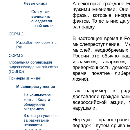
А некоторые граждане Р
Левые симки
чужими мнениями. Они 
Смогут ли
фразы, которые иногд
вычислить
фактов. То есть иногда 
обладателя
левой симки
за правду.
СОРМ 2
В настоящее время в Ро
Разработчики сорм 2 в
мыслепреступление. М
РФ
мыслей, неодобряемых 
России это обычно нац
СОРМ 3
исламизм, анархизм
Глобальная организация
приверженность демокр
видеонаблюдения объектов
(ГОВНО)
время понятие либер
Примеры из жизни
ложно).
Мыслепреступление
Так например в ряд
На компьютере
доставляли граждан зани
жителя Калуги
всероссийской акции, 
обнаружили
нарушали.
экстремизм
8 месяцев условно
Нередко правоохрани
за разжигание
порядок - путем срыва к
ненависти
вконтакте