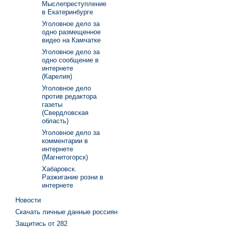
Мыслепреступление
в Екатеринбурге
Уголовное дело за
одно размещенное
видео на Камчатке
Уголовное дело за
одно сообщение в
интернете
(Карелия)
Уголовное дело
против редактора
газеты
(Свердловская
область)
Уголовное дело за
комментарии в
интернете
(Магнитогорск)
Хабаровск.
Разжигание розни в
интернете
Новости
Скачать личные данные россиян
Защитись от 282