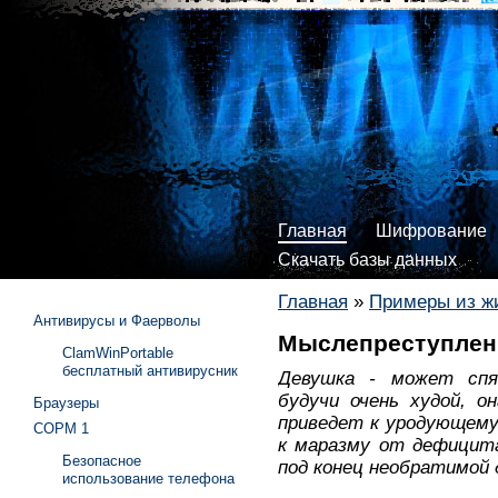
Главная
Шифрование
Скачать базы данных
Главная
»
Примеры из ж
Антивирусы и Фаерволы
Мыслепреступлен
ClamWinPortable
бесплатный антивирусник
Девушка - может спя
будучи очень худой, о
Браузеры
приведет к уродующему 
СОРМ 1
к маразму от дефицита
Безопасное
под конец необратимой 
использование телефона