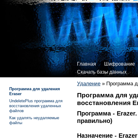
Главная
Шифрование
Скачать базы данных
Удаление
»
Программа д
Программа для удаления
Eraser
Программа для уд
UndeletePlus программа для
восстановления E
восстановления удаленных
файлов
Программа - Erazer.
Как удалять неудаляемые
правильно)
файлы
Назначение - Erazer