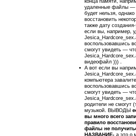
конца памяти, напри
удаленные файлы — с
будет нельзя, однак
восстановить некот
также дату создания-
если вы, например, 
Jesica_Hardcore_sex
воспользовавшись в
смогут увидеть — чт
Jesica_Hardcore_sex.
видеофайл ))) .
А вот если вы напри
Jesica_Hardcore_sex.
компьютера завалит
воспользовавшись в
смогут увидеть — чт
Jesica_Hardcore_sex.
родители не смогут (
музыкой. ВЫВОДЫ
е
вы много всего зап
правило восстанов
файлы не получит
НАЗВАНИЕ-
а это о 