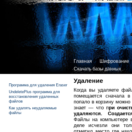
Главная
Шифрование
Скачать базы данных
Удаление
Программа для удаления Eraser
Когда вы удаляете фай
UndeletePlus программа для
помещается сначала в 
восстановления удаленных
попало в корзину можно 
файлов
знает — что п
ри очис
Как удалять неудаляемые
файлы
удаляются. Создает
Файлы на компьютере в
деле исчезли они тол
отметил место где нах