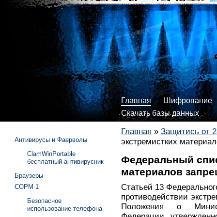
Главная
Шифрование
Скачать базы данных
Главная
»
Защитись от 2
Антивирусы и Фаерволы
экстремистких материа
ClamWinPortable
Федеральный спис
бесплатный антивирусник
материалов запре
Браузеры
Статьей 13 Федерального
СОРМ 1
противодействии экстре
Безопасное
Положения о Минис
использование телефона
Федерации, утвержденн