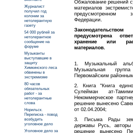
Обжалование решений с
Журналист
материалов экстремист
получил год
предусмотренном за
колонии за
Федерации.
нетолерантную
газету
Законодательств
54 000 рублей за
предусмотрена отве
нетолерантное
хранение или расп
сообщение на
форуме
материалов.
Музыканты
выступавшие в
защиту
1. Музыкальный аль
Химкинского леса
Музыкальная групп
обвинены в
Первомайским районным с
экстремизме
80 часов
2. Книга "Книга един
обязательных
Сулейман ат-Тами
работ - за
Некоммерческое партне
нетолерантные
решение вынесено Саве
слова
от 02.04.2004;
Норильск.
Переписка - повод
3. Письма Рады зем
возбудить
уголовное дело
державы Русь, авторы 
решение вынесено Пе
Уголовное дело за