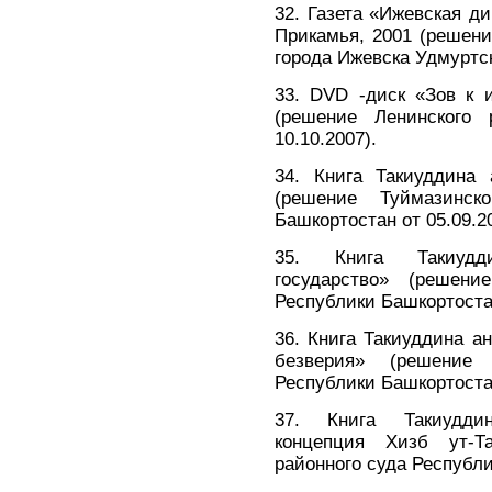
32. Газета «Ижевская ди
Прикамья, 2001 (решени
города Ижевска Удмуртск
33. DVD -диск «Зов к 
(решение Ленинского
10.10.2007).
34. Книга Такиуддина
(решение Туймазинск
Башкортостан от 05.09.20
35. Книга Такиудд
государство» (решени
Республики Башкортостан
36. Книга Такиуддина а
безверия» (решение 
Республики Башкортостан
37. Книга Такиудди
концепция Хизб ут-Та
районного суда Республи