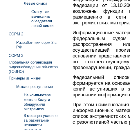
Левые симки
Федерации от 13.10.
возложены функции 
Смогут ли
размещению в сети 
вычислить
обладателя
экстремистских материа
левой симки
Информационные матери
СОРМ 2
федеральным судом
Разработчики сорм 2 в
распространения и
РФ
осуществившей произ
основании представлени
СОРМ 3
по соответствующем
Глобальная организация
правонарушении, гражда
видеонаблюдения объектов
(ГОВНО)
Федеральный список
Примеры из жизни
формируется на основа
Мыслепреступление
копий вступивших в 
признании информацион
На компьютере
жителя Калуги
При этом наименования
обнаружили
экстремизм
информационных матер
список экстремистских 
8 месяцев условно
за разжигание
с резолютивной частью 
ненависти
вконтакте