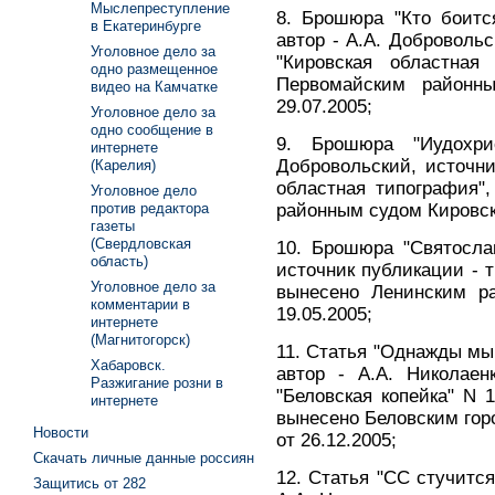
Мыслепреступление
8. Брошюра "Кто боитс
в Екатеринбурге
автор - А.А. Доброволь
Уголовное дело за
"Кировская областная
одно размещенное
Первомайским районн
видео на Камчатке
29.07.2005;
Уголовное дело за
одно сообщение в
9. Брошюра "Иудохри
интернете
Добровольский, источн
(Карелия)
областная типография"
Уголовное дело
районным судом Кировско
против редактора
газеты
(Свердловская
10. Брошюра "Святослав
область)
источник публикации - 
Уголовное дело за
вынесено Ленинским р
комментарии в
19.05.2005;
интернете
(Магнитогорск)
11. Статья "Однажды мы
Хабаровск.
автор - А.А. Николаен
Разжигание розни в
"Беловская копейка" N 
интернете
вынесено Беловским гор
Новости
от 26.12.2005;
Скачать личные данные россиян
12. Статья "СС стучится
Защитись от 282