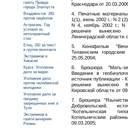
газету Правда
Краснодара от 20.03.2006
города Златоуста
4. Печатные материалы
Владивосток. 282
против нацболов
1(1), июнь 2002 г.; N 2 (2)
N 4, ноябрь 2002 г.; N 
Астрахань. Год
условно за
решение вынесено 
нетолерантный
Ленинградской области о
стих
Елец. 282 за текст
5. Кинофильм "Веч
в группе вконтакте
Тихвинским городским 
Экстремизм в
25.05.2004;
Хакасии
6. Брошюра "Мать-зем
Курск. Уголовное
дело за видео
Введение в геобиологи
источник публикации - 
Уголовное дело
против челябинской
решение вынесено К
молодежи
Кировской области от 09
Уголовное дело за
продажу
7. Брошюра "Язычество
запрещенных книг в
Добровольский, ис
Туле
"Котельничская тип
Экстремизм в
Котельничским районн
газете вечерняя
09.03.2005;
Рязань