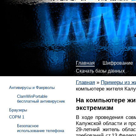
Главная
Шифрование
Скачать базы данных
Главная
»
Примеры из ж
Антивирусы и Фаерволы
компьютере жителя Калу
ClamWinPortable
На компьютере жи
бесплатный антивирусник
экстремизм
Браузеры
В ходе проведения сов
СОРМ 1
Калужской области и про
Безопасное
29-летний житель обла
использование телефона
требований ст.13 Федер