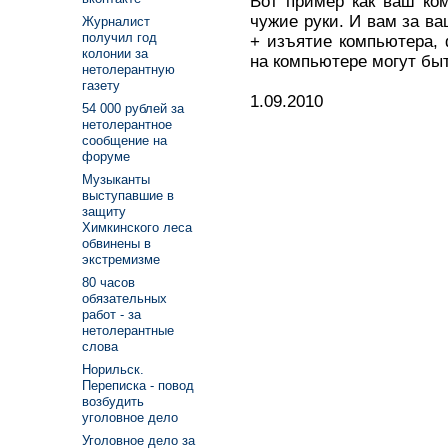
Вот пример как ваш ко
чужие руки. И вам за в
Журналист
получил год
+ изъятие компьютера, 
колонии за
на компьютере могут бы
нетолерантную
газету
1.09.2010
54 000 рублей за
нетолерантное
сообщение на
форуме
Музыканты
выступавшие в
защиту
Химкинского леса
обвинены в
экстремизме
80 часов
обязательных
работ - за
нетолерантные
слова
Норильск.
Переписка - повод
возбудить
уголовное дело
Уголовное дело за