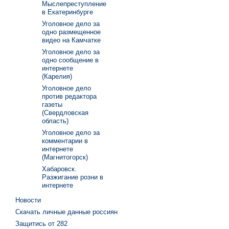
Мыслепреступление
в Екатеринбурге
Уголовное дело за
одно размещенное
видео на Камчатке
Уголовное дело за
одно сообщение в
интернете
(Карелия)
Уголовное дело
против редактора
газеты
(Свердловская
область)
Уголовное дело за
комментарии в
интернете
(Магнитогорск)
Хабаровск.
Разжигание розни в
интернете
Новости
Скачать личные данные россиян
Защитись от 282