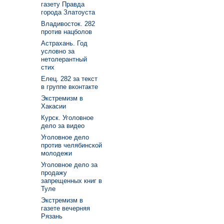
газету Правда
города Златоуста
Владивосток. 282
против нацболов
Астрахань. Год
условно за
нетолерантный
стих
Елец. 282 за текст
в группе вконтакте
Экстремизм в
Хакасии
Курск. Уголовное
дело за видео
Уголовное дело
против челябинской
молодежи
Уголовное дело за
продажу
запрещенных книг в
Туле
Экстремизм в
газете вечерняя
Рязань