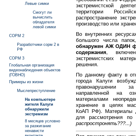
Левые симки
экстремистской деяте
территории Россий
Смогут ли
распространение экстр
вычислить
обладателя
производство или хране
левой симки
Во внутренних ресурса
СОРМ 2
большого числа папок
Разработчики сорм 2 в
обнаружен АЖ ОДИН ф
РФ
содержания
, включе
экстремистских мате
СОРМ 3
решения.
Глобальная организация
видеонаблюдения объектов
По данному факту в от
(ГОВНО)
города Калуги возбуж
Примеры из жизни
правонарушении за
Мыслепреступление
направленной на оз
материалами неопреде
На компьютере
жителя Калуги
хранение в целях масс
обнаружили
КоАП РФ). Материалы 
экстремизм
для рассмотрения по
8 месяцев условно
распростронять???...)
за разжигание
ненависти
вконтакте