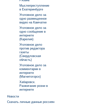
Рязань
Мыслепреступление
в Екатеринбурге
Уголовное дело за
одно размещенное
видео на Камчатке
Уголовное дело за
одно сообщение в
интернете
(Карелия)
Уголовное дело
против редактора
газеты
(Свердловская
область)
Уголовное дело за
комментарии в
интернете
(Магнитогорск)
Хабаровск.
Разжигание розни в
интернете
Новости
Скачать личные данные россиян