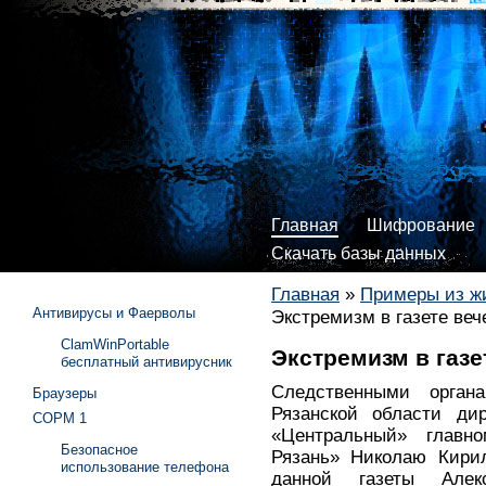
Главная
Шифрование
Скачать базы данных
Главная
»
Примеры из ж
Антивирусы и Фаерволы
Экстремизм в газете веч
ClamWinPortable
Экстремизм в газе
бесплатный антивирусник
Следственными орган
Браузеры
Рязанской области ди
СОРМ 1
«Центральный» главно
Безопасное
Рязань» Николаю Кири
использование телефона
данной газеты Алек