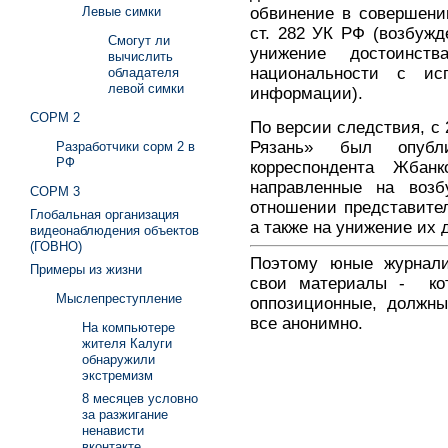
обвинение в совершени
Левые симки
ст. 282 УК РФ (возбужд
Смогут ли
унижение достоинст
вычислить
национальности с ис
обладателя
левой симки
информации).
СОРМ 2
По версии следствия, с 
Рязань» был опубл
Разработчики сорм 2 в
РФ
корреспондента Жбанк
направленные на воз
СОРМ 3
отношении представител
Глобальная организация
а также на унижение их 
видеонаблюдения объектов
(ГОВНО)
Поэтому юные журнал
Примеры из жизни
свои материалы - кот
Мыслепреступление
оппозиционные, должны
все анонимно.
На компьютере
жителя Калуги
обнаружили
экстремизм
8 месяцев условно
за разжигание
ненависти
вконтакте