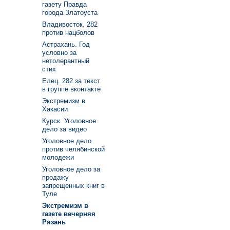
газету Правда
города Златоуста
Владивосток. 282
против нацболов
Астрахань. Год
условно за
нетолерантный
стих
Елец. 282 за текст
в группе вконтакте
Экстремизм в
Хакасии
Курск. Уголовное
дело за видео
Уголовное дело
против челябинской
молодежи
Уголовное дело за
продажу
запрещенных книг в
Туле
Экстремизм в
газете вечерняя
Рязань