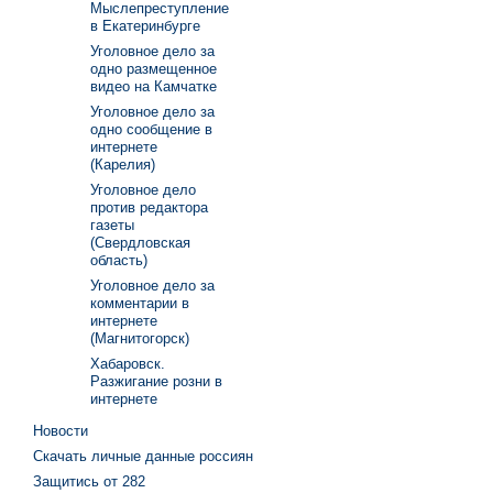
Мыслепреступление
в Екатеринбурге
Уголовное дело за
одно размещенное
видео на Камчатке
Уголовное дело за
одно сообщение в
интернете
(Карелия)
Уголовное дело
против редактора
газеты
(Свердловская
область)
Уголовное дело за
комментарии в
интернете
(Магнитогорск)
Хабаровск.
Разжигание розни в
интернете
Новости
Скачать личные данные россиян
Защитись от 282