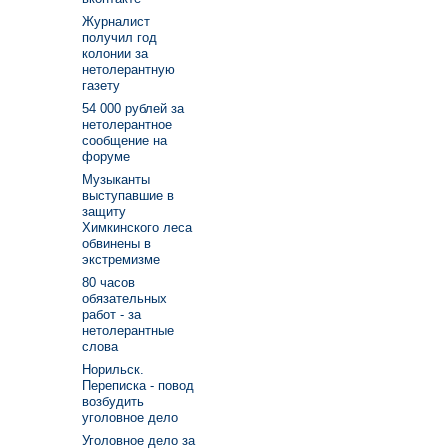
Журналист
получил год
колонии за
нетолерантную
газету
54 000 рублей за
нетолерантное
сообщение на
форуме
Музыканты
выступавшие в
защиту
Химкинского леса
обвинены в
экстремизме
80 часов
обязательных
работ - за
нетолерантные
слова
Норильск.
Переписка - повод
возбудить
уголовное дело
Уголовное дело за