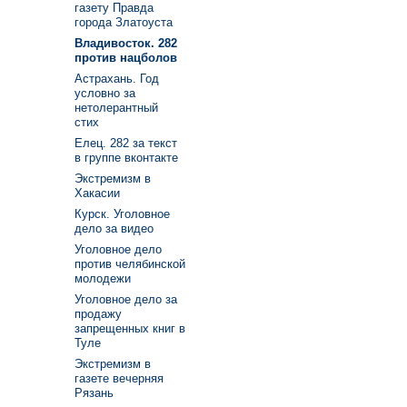
газету Правда
города Златоуста
Владивосток. 282
против нацболов
Астрахань. Год
условно за
нетолерантный
стих
Елец. 282 за текст
в группе вконтакте
Экстремизм в
Хакасии
Курск. Уголовное
дело за видео
Уголовное дело
против челябинской
молодежи
Уголовное дело за
продажу
запрещенных книг в
Туле
Экстремизм в
газете вечерняя
Рязань