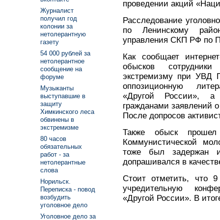
проведении акций «Нац
Журналист
получил год
Расследование уголовно
колонии за
по Ленинскому район
нетолерантную
управления СКП РФ по 
газету
54 000 рублей за
Как сообщает интернет
нетолерантное
обысков сотрудники
сообщение на
экстремизму при УВД П
форуме
оппозиционную литер
Музыканты
«Другой России», а
выступавшие в
защиту
гражданами заявлений о
Химкинского леса
После допросов активис
обвинены в
экстремизме
Также обыск прошел
80 часов
Коммунистической мол
обязательных
тоже был задержан 
работ - за
допрашивался в качеств
нетолерантные
слова
Стоит отметить, что 9
Норильск.
учредительную конфе
Переписка - повод
«Другой России». В итог
возбудить
уголовное дело
Уголовное дело за