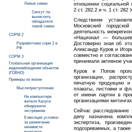
отношении социальной г
Левые симки
2 ст. 282.2 и ч. 1 ст. 282
Смогут ли
вычислить
Следствием установ
обладателя
Московский городско
левой симки
деятельность межрегио
СОРМ 2
«Национал — большеви
Достоверно зная об эт
Разработчики сорм 2 в
РФ
Александр Куров и Игор
совместно и согласованн
СОРМ 3
принимали активное учас
Глобальная организация
видеонаблюдения объектов
Куров и Попов пропа
(ГОВНО)
организации, распрос
Примеры из жизни
печатную продукцию и 
Мыслепреступление
плакаты, листовки и фл
от имени партии в пр
На компьютере
организациями митингах 
жителя Калуги
обнаружили
Сейчас расследование 
экстремизм
делу назначена компле
8 месяцев условно
экспертиза, произвед
за разжигание
ненависти
подозреваемых, а также
вконтакте