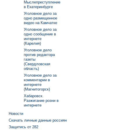
Мыслепреступление
в Екатеринбурге
Уголовное дело за
одно размещенное
видео на Камчатке
Уголовное дело за
одно сообщение в
интернете
(Карелия)
Уголовное дело
против редактора
газеты
(Свердловская
область)
Уголовное дело за
комментарии в
интернете
(Магнитогорск)
Хабаровск.
Разжигание розни в
интернете
Новости
Скачать личные данные россиян
Защитись от 282