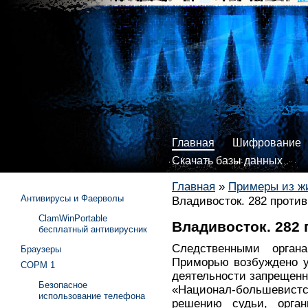
Главная
Шифрование
Скачать базы данных
Главная
»
Примеры из ж
Антивирусы и Фаерволы
Владивосток. 282 проти
ClamWinPortable
Владивосток. 282
бесплатный антивирусник
Следственными орган
Браузеры
Приморью возбуждено у
СОРМ 1
деятельности запрещенн
Безопасное
«Национал-большевистс
использование телефона
решению судьи, орган