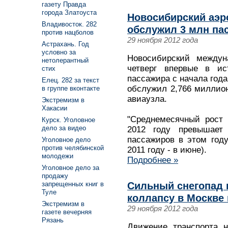
газету Правда
города Златоуста
Новосибирский аэр
Владивосток. 282
обслужил 3 млн пас
против нацболов
29 ноября 2012 года
Астрахань. Год
условно за
Новосибирский междун
нетолерантный
четверг впервые в ис
стих
пассажира с начала года
Елец. 282 за текст
обслужил 2,766 миллион
в группе вконтакте
авиаузла.
Экстремизм в
Хакасии
"Среднемесячный рост 
Курск. Уголовное
дело за видео
2012 году превышает
пассажиров в этом год
Уголовное дело
против челябинской
2011 году - в июне).
молодежи
Подробнее »
Уголовное дело за
продажу
Сильный снегопад 
запрещенных книг в
Туле
коллапсу в Москве 
Экстремизм в
29 ноября 2012 года
газете вечерняя
Рязань
Движение транспорта н