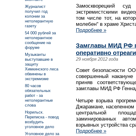
Замоскворецкий суд
Журналист
получил год
экстремистскими видео
колонии за
том числе тот, на кото
нетолерантную
молебен" в храме Христ
газету
Подробнее »
54 000 рублей за
нетолерантное
сообщение на
Замглавы МИД РФ 
форуме
оперативно отреаги
Музыканты
29 ноября 2012 года
выступавшие в
защиту
Химкинского леса
Совет безопасности ООН
обвинены в
совершенный накануне 
экстремизме
приняв соответствующ
80 часов
замглавы МИД РФ Генна
обязательных
работ - за
Четыре взрыва прогрем
нетолерантные
слова
Джарамане, населенном
центральной пло
Норильск.
Переписка - повод
заминированных авт
возбудить
взрывных устройства ср
уголовное дело
Подробнее »
Уголовное дело за