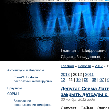
Главная
Шифрование
Скачать базы данных
Главная
»
Новости
»
2012
»
1
Антивирусы и Фаерволы
2013
|
2012
|
2011
ClamWinPortable
12
|
11
|
10
|
09
|
08
|
07
|
бесплатный антивирусник
Депутат Сейма Латв
Браузеры
закрыть детсады с
СОРМ 1
30 ноября 2012 года
Безопасное
использование телефона
Депутат Сейма (парл