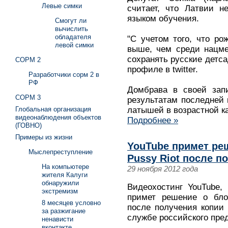
Левые симки
считает, что Латвии н
языком обучения.
Смогут ли
вычислить
обладателя
"С учетом того, что р
левой симки
выше, чем среди нацме
сохранять русские детса
СОРМ 2
профиле в twitter.
Разработчики сорм 2 в
РФ
Домбрава в своей запи
СОРМ 3
результатам последней 
Глобальная организация
латышей в возрастной ка
видеонаблюдения объектов
Подробнее »
(ГОВНО)
Примеры из жизни
YouTube примет ре
Мыслепреступление
Pussy Riot после п
На компьютере
29 ноября 2012 года
жителя Калуги
обнаружили
Видеохостинг YouTube,
экстремизм
примет решение о блок
8 месяцев условно
после получения копии
за разжигание
службе российского пре
ненависти
вконтакте