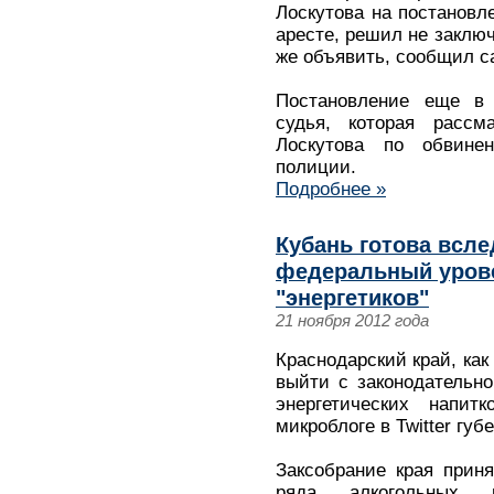
Лоскутова на постановл
аресте, решил не заключ
же объявить, сообщил са
Постановление еще в 
судья, которая рассм
Лоскутова по обвине
полиции.
Подробнее »
Кубань готова всле
федеральный урове
"энергетиков"
21 ноября 2012 года
Краснодарский край, как
выйти с законодательн
энергетических напи
микроблоге в Twitter гу
Заксобрание края прин
ряда алкогольных 