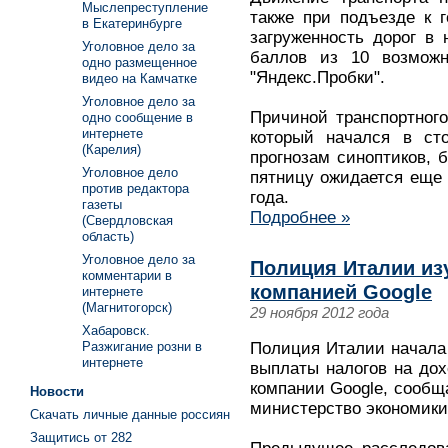
Мыслепреступление
также при подъезде к г
в Екатеринбурге
загруженность дорог в
Уголовное дело за
баллов из 10 возможн
одно размещенное
"Яндекс.Пробки".
видео на Камчатке
Уголовное дело за
Причиной транспортного
одно сообщение в
интернете
который начался в ст
(Карелия)
прогнозам синоптиков, 
Уголовное дело
пятницу ожидается еще 
против редактора
года.
газеты
Подробнее »
(Свердловская
область)
Уголовное дело за
Полиция Италии из
комментарии в
компанией Google
интернете
(Магнитогорск)
29 ноября 2012 года
Хабаровск.
Разжигание розни в
Полиция Италии начала
интернете
выплаты налогов на дох
компании Google, сообща
Новости
министерство экономики
Скачать личные данные россиян
Защитись от 282