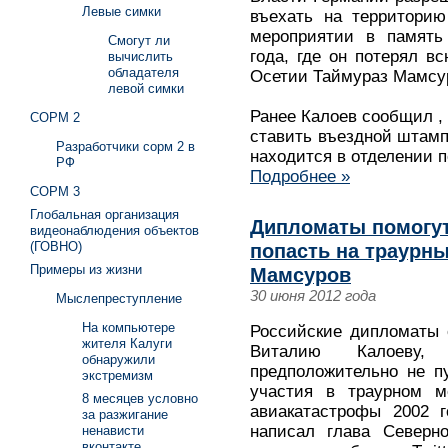
Левые симки
въехать на территорию
мероприятии в память
Смогут ли
года, где он потерял в
вычислить
обладателя
Осетии Таймураз Мамсуро
левой симки
Ранее Калоев сообщил ,
СОРМ 2
ставить въездной штамп 
Разработчики сорм 2 в
находится в отделении 
РФ
Подробнее »
СОРМ 3
Глобальная организация
Дипломаты помогут
видеонаблюдения объектов
(ГОВНО)
попасть на траурны
Примеры из жизни
Мамсуров
30 июня 2012 года
Мыслепреступление
На компьютере
Российские дипломаты 
жителя Калуги
Виталию Калоеву,
обнаружили
предположительно не п
экстремизм
участия в траурном м
8 месяцев условно
авиакатастрофы 2002 г
за разжигание
написал глава Северн
ненависти
вконтакте