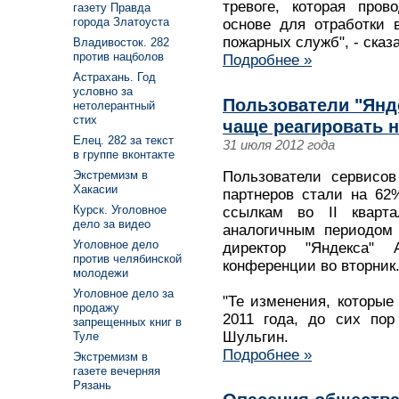
тревоге, которая пров
газету Правда
города Златоуста
основе для отработки 
пожарных служб", - сказ
Владивосток. 282
против нацболов
Подробнее »
Астрахань. Год
условно за
Пользователи "Янде
нетолерантный
стих
чаще реагировать н
Елец. 282 за текст
31 июля 2012 года
в группе вконтакте
Пользователи сервисов
Экстремизм в
Хакасии
партнеров стали на 62
Курск. Уголовное
ссылкам во II кварт
дело за видео
аналогичным периодом 
Уголовное дело
директор "Яндекса"
против челябинской
конференции во вторник
молодежи
Уголовное дело за
"Те изменения, которые
продажу
2011 года, до сих пор
запрещенных книг в
Шульгин.
Туле
Подробнее »
Экстремизм в
газете вечерняя
Рязань