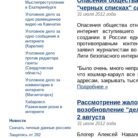
Опасения общества
Мыслепреступление
"черных списках" 
в Екатеринбурге
31 июля 2012 года
Уголовное дело за
одно размещенное
видео на Камчатке
Опасения общества отн
интернет вступившего
Уголовное дело за
одно сообщение в
создании в России еди
интернете
противоправным конте
(Карелия)
заявил журналистам во
Уголовное дело
Лиги безопасного интер
против редактора
газеты
"Было очень много непр
(Свердловская
область)
что кошмар-караул все 
Уголовное дело за
адресам, закрывать тыся
комментарии в
Подробнее »
интернете
(Магнитогорск)
Рассмотрение жало
Хабаровск.
Разжигание розни в
возобновление "де
интернете
2 августа
Новости
31 июля 2012 года
Скачать личные данные россиян
Блогер Алексей Нава
Защитись от 282