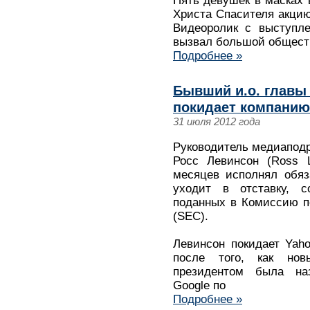
Пять девушек в масках 
Христа Спасителя акцию
Видеоролик с выступл
вызвал большой общест
Подробнее »
Бывший и.о. главы
покидает компанию
31 июля 2012 года
Руководитель медиаподр
Росс Левинсон (Ross L
месяцев исполнял обяз
уходит в отставку, с
поданных в Комиссию 
(SEC).
Левинсон покидает Yah
после того, как но
президентом была на
Google по
Подробнее »