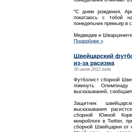
"С днем рождения, Арн
покатаюсь с тобой н
понедельник премьер в с
Медведев и Шварценегге
Подробнее »
Швейцарский футбо
из-за расизма
30 июля 2012 года
Футболист сборной Шве
покинуть Олимпиаду
высказываний, сообщает
Защитник швейцарс
высказывания расистс
сборной Южной Кор
микроблоге в Twitter, 
сборной Швейцарии от к