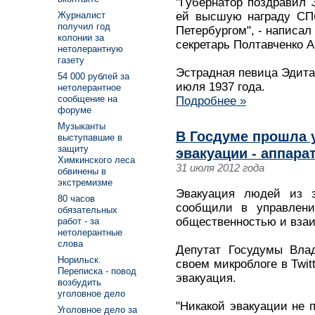
"Губернатор поздравил 
Журналист
ей высшую награду СПб
получил год
Петербургом", - написал 
колонии за
секретарь Полтавченко 
нетолерантную
газету
Эстрадная певица Эдита
54 000 рублей за
июля 1937 года.
нетолерантное
сообщение на
Подробнее »
форуме
Музыканты
В Госдуме прошла у
выступавшие в
защиту
эвакуации - аппара
Химкинского леса
31 июля 2012 года
обвинены в
экстремизме
Эвакуация людей из з
80 часов
сообщили в управлени
обязательных
общественностью и вза
работ - за
нетолерантные
слова
Депутат Госудумы Вла
Норильск.
своем микроблоге в Twit
Переписка - повод
эвакуация.
возбудить
уголовное дело
"Никакой эвакуации не 
Уголовное дело за