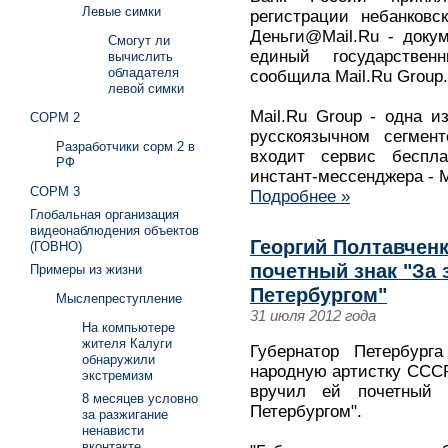
Левые симки
регистрации небанковс
Деньги@Mail.Ru - доку
Смогут ли
единый государстве
вычислить
обладателя
сообщила Mail.Ru Group.
левой симки
Mail.Ru Group - одна и
СОРМ 2
русскоязычном сегмент
Разработчики сорм 2 в
входит сервис беспл
РФ
инстант-мессенджера - M
СОРМ 3
Подробнее »
Глобальная организация
видеонаблюдения объектов
Георгий Полтавчен
(ГОВНО)
почетный знак "За 
Примеры из жизни
Петербургом"
Мыслепреступление
31 июля 2012 года
На компьютере
жителя Калуги
Губернатор Петербурга
обнаружили
народную артистку ССС
экстремизм
вручил ей почетный 
8 месяцев условно
Петербургом".
за разжигание
ненависти
вконтакте