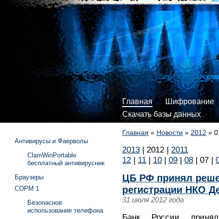
Главная
Шифрование
Скачать базы данных
Главная
»
Новости
»
2012
»
0
Антивирусы и Фаерволы
2013
|
2012
|
2011
ClamWinPortable
12
|
11
|
10
|
09
|
08
|
07
|
бесплатный антивирусник
ЦБ РФ принял реше
Браузеры
регистрации НКО Д
СОРМ 1
31 июля 2012 года
Безопасное
использование телефона
Банк России принял