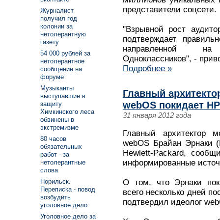
представители соцсети.
Журналист
получил год
колонии за
"Взрывной рост аудито
нетолерантную
подтверждает правильн
газету
направленной на
54 000 рублей за
Одноклассников", - прив
нетолерантное
Подробнее »
сообщение на
форуме
Музыканты
Главный архитекто
выступавшие в
webOS покидает HP
защиту
Химкинского леса
31 января 2012 года
обвинены в
экстремизме
Главный архитектор м
80 часов
webOS Брайан Эрнаки (B
обязательных
Hewlett-Packard, сооб
работ - за
информированные источ
нетолерантные
слова
О том, что Эрнаки пок
Норильск.
Переписка - повод
всего несколько дней по
возбудить
подтвердил идеолог we
уголовное дело
Уголовное дело за