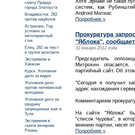
Хотя Эрнаки не такая п
газету Правда
систем, как Рубинште
города Златоуста
Android Матиас
Владивосток. 282
Подробнее »
против нацболов
Астрахань. Год
условно за
Прокуратура запрос
нетолерантный
"Яблока", сообщае
стих
31 января 2012 года
Елец. 282 за текст
в группе вконтакте
Председатель оппозиц
Экстремизм в
Митрохин опасается, 
Хакасии
партийный сайт. Об этом 
Курск. Уголовное
дело за видео
"Сегодня я получил за
Уголовное дело
против челябинской
адрес нахождения сервер
молодежи
Уголовное дело за
Комментарием прокуратур
продажу
запрещенных книг в
На сайте "Яблока" б
Туле
"список Чурова", в кот
Экстремизм в
мнению партии, несет от
газете вечерняя
Подробнее »
Рязань