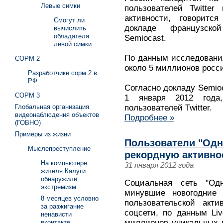
Левые симки
пользователей Twitte
активности, говоритс
Смогут ли
докладе французско
вычислить
обладателя
Semiocast.
левой симки
По данным исследования
СОРМ 2
около 5 миллионов росс
Разработчики сорм 2 в
РФ
Согласно докладу Semioc
СОРМ 3
1 января 2012 года
Глобальная организация
пользователей Twitter.
видеонаблюдения объектов
Подробнее »
(ГОВНО)
Примеры из жизни
Пользователи "Одн
Мыслепреступление
рекордную активно
На компьютере
31 января 2012 года
жителя Калуги
обнаружили
Социальная сеть "Одн
экстремизм
минувшие новогодние 
8 месяцев условно
пользовательской акти
за разжигание
соцсети, по данным Liv
ненависти
миллионов уникальных 
вконтакте