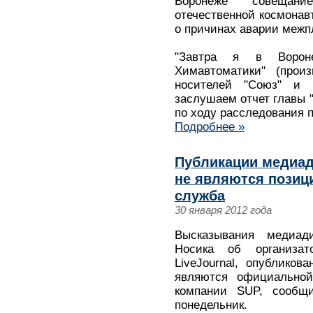
Воронеже совещан
отечественной космонавт
о причинах аварии межп
"Завтра я в Ворон
Химавтоматики" (произ
носителей "Союз" и "
заслушаем отчет главы 
по ходу расследования п
Подробнее »
Публикации медиад
не являются позици
служба
30 января 2012 года
Высказывания медиад
Носика об организат
LiveJournal, опубликов
являются официально
компании SUP, сообщ
понедельник.