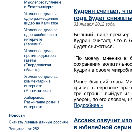
Мыслепреступление
в Екатеринбурге
Кудрин считает, чт
Уголовное дело за
года будет снижать
одно размещенное
видео на Камчатке
31 января 2012 года
Уголовное дело за
Бывший вице-премьер
одно сообщение в
интернете
Кудрин считает, что в 
(Карелия)
будет снижаться.
Уголовное дело
против редактора
"По моему мнению в б
газеты
сохранения волатильнос
(Свердловская
Кудрин в своем микроблог
область)
Уголовное дело за
комментарии в
Ранее бывший глава Ми
интернете
кризис в еврозоне прак
(Магнитогорск)
три страны" выйдут из
Хабаровск.
уверен, по его словам, н
Разжигание розни в
Подробнее »
интернете
Новости
Ассанж озвучит из
Скачать личные данные россиян
в юбилейной серии
Защитись от 282