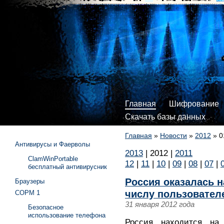
Главная
Шифрование
Скачать базы данных
Главная
»
Новости
»
2012
»
0
Антивирусы и Фаерволы
2013
|
2012
|
2011
ClamWinPortable
12
|
11
|
10
|
09
|
08
|
07
|
бесплатный антивирусник
Россия оказалась н
Браузеры
числу пользователе
СОРМ 1
31 января 2012 года
Безопасное
использование телефона
Россия находится н