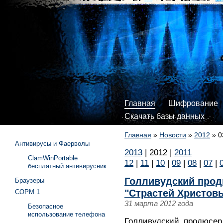
Главная
Шифрование
Скачать базы данных
Главная
»
Новости
»
2012
»
0
Антивирусы и Фаерволы
2013
|
2012
|
2011
ClamWinPortable
12
|
11
|
10
|
09
|
08
|
07
|
бесплатный антивирусник
Голливудский прод
Браузеры
"Страстей Христов
СОРМ 1
31 марта 2012 года
Безопасное
использование телефона
Голливудский продюсер