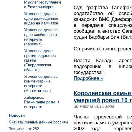
Мыслепреступление
в Екатеринбурге
Суд графства Галифак
ходатайство об осво
Уголовное дело за
одно размещенное
канадских ВМС Джеффри
видео на Камчатке
в передаче спецслуж
Уголовное дело за
сообщает агентство Can
одно сообщение в
судьи Барбары Бич (Barb
интернете
(Карелия)
О причинах такого реше
Уголовное дело
против редактора
Власти Канады арес
газеты
(Свердловская
подозрению в шпион
область)
государства".
Уголовное дело за
Подробнее »
комментарии в
интернете
(Магнитогорск)
Королевская семья
Хабаровск.
умершей ровно 10 
Разжигание розни в
30 марта 2012 года
интернете
Новости
Члены королевской с
Скачать личные данные россиян
почтили память умершей 
2002 года - короле
Защитись от 282