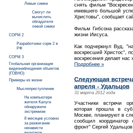
Левые симки
снять фильм "Воскресен
имевшего большой успе
Смогут ли
Христовы", сообщает сайт
вычислить
обладателя
левой симки
Фильм Гибсона рассказ
жизни Иисуса.
СОРМ 2
Разработчики сорм 2 в
Как подчеркнул Вуд, "н
РФ
воскресший Христос", по
СОРМ 3
воскресения делает нас 
Глобальная организация
Подробнее »
видеонаблюдения объектов
(ГОВНО)
Следующая встреча
Примеры из жизни
апреля - Удальцов
Мыслепреступление
31 марта 2012 года
На компьютере
жителя Калуги
Участники встречи ор
обнаружили
которая прошла в су
экстремизм
Москве, планируют в сл
8 месяцев условно
сообщил координатор 
за разжигание
фронт" Сергей Удальцов 
ненависти
вконтакте