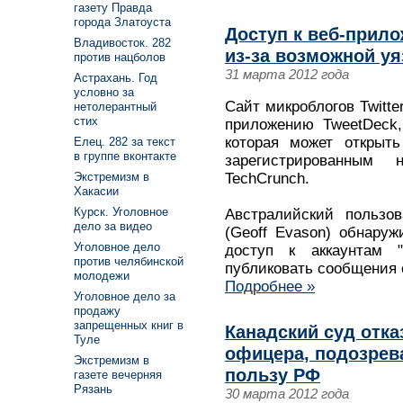
газету Правда
города Златоуста
Доступ к веб-прил
Владивосток. 282
из-за возможной у
против нацболов
31 марта 2012 года
Астрахань. Год
условно за
Сайт микроблогов Twitte
нетолерантный
стих
приложению TweetDeck,
которая может открыть
Елец. 282 за текст
в группе вконтакте
зарегистрированным
TechCrunch.
Экстремизм в
Хакасии
Курск. Уголовное
Австралийский пользо
дело за видео
(Geoff Evason) обнаруж
Уголовное дело
доступ к аккаунтам "
против челябинской
публиковать сообщения 
молодежи
Подробнее »
Уголовное дело за
продажу
запрещенных книг в
Канадский суд отка
Туле
офицера, подозрев
Экстремизм в
пользу РФ
газете вечерняя
Рязань
30 марта 2012 года