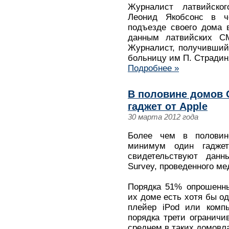
Журналист латвийского
Леонид Якобсонс в ч
подъезде своего дома 
данным латвийских СМ
Журналист, получивший
больницу им П. Страдиня
Подробнее »
В половине домов 
гаджет от Apple
30 марта 2012 года
Более чем в полови
минимум один гаджет
свидетельствуют данн
Survey, проведенного м
Порядка 51% опрошенны
их доме есть хотя бы од
плейер iPod или комп
порядка трети ограничи
среднем в таких домовл