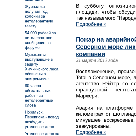
В субботу оппозицио
Журналист
получил год
площади, чтобы обсуди
колонии за
так называемого "Народн
нетолерантную
Подробнее »
газету
54 000 рублей за
нетолерантное
Пожар на аварийной
сообщение на
Северном море лик
форуме
компании
Музыканты
выступавшие в
31 марта 2012 года
защиту
Химкинского леса
Воспламенение, произ
обвинены в
Total в Северном море, 
экстремизме
агентство Рейтер со с
80 часов
французской нефтег
обязательных
Маржери.
работ - за
нетолерантные
слова
Авария на платформе E
Норильск.
километрах от шотландс
Переписка - повод
минувшее воскресенье.
возбудить
эвакуированы.
уголовное дело
Подробнее »
Уголовное дело за