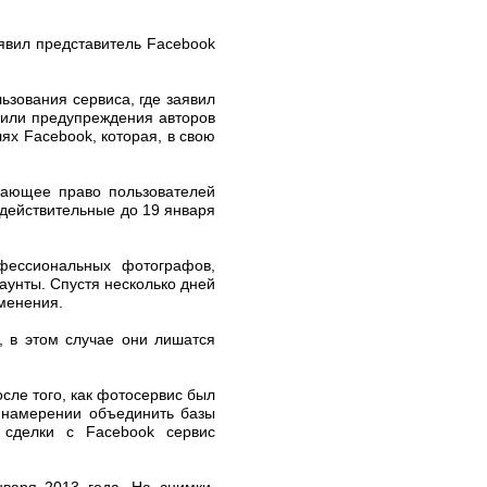
аявил представитель Facebook
ьзования сервиса, где заявил
 или предупреждения авторов
ях Facebook, которая, в свою
ивающее право пользователей
 действительные до 19 января
фессиональных фотографов,
аунты. Спустя несколько дней
зменения.
, в этом случае они лишатся
сле того, как фотосервис был
о намерении объединить базы
о сделки с Facebook сервис
нваря 2013 года. На снимки,