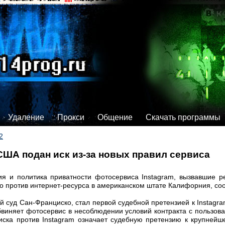
Удаление
Прокси
Общение
Скачать программы
2
 США подан иск из-за новых правил сервиса
я и политика приватности фотосервиса Instagram, вызвавшие ре
го против интернет-ресурса в американском штате Калифорния, соо
 суд Сан-Франциско, стал первой судебной претензией к Instagr
бвиняет фотосервис в несоблюдении условий контракта с пользов
иска против Instagram означает судебную претензию к крупнейш