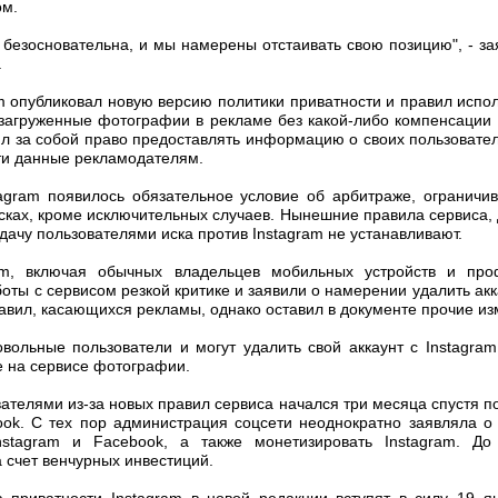
ом.
 безосновательна, и мы намерены отстаивать свою позицию", - з
.
 опубликовал новую версию политики приватности и правил испол
 загруженные фотографии в рекламе без какой-либо компенсации
ил за собой право предоставлять информацию о своих пользовател
ти данные рекламодателям.
tagram появилось обязательное условие об арбитраже, огранич
исках, кроме исключительных случаев. Нынешние правила сервиса,
дачу пользователями иска против Instagram не устанавливают.
ram, включая обычных владельцев мобильных устройств и про
оты с сервисом резкой критике и заявили о намерении удалить акк
равил, касающихся рекламы, однако оставил в документе прочие и
овольные пользователи и могут удалить свой аккаунт с Instagram
 на сервисе фотографии.
вателями из-за новых правил сервиса начался три месяца спустя по
ok. С тех пор администрация соцсети неоднократно заявляла 
nstagram и Facebook, а также монетизировать Instagram. Д
 счет венчурных инвестиций.
 приватности Instagram в новой редакции вступят в силу 19 я