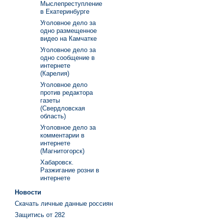
Мыслепреступление
в Екатеринбурге
Уголовное дело за
одно размещенное
видео на Камчатке
Уголовное дело за
одно сообщение в
интернете
(Карелия)
Уголовное дело
против редактора
газеты
(Свердловская
область)
Уголовное дело за
комментарии в
интернете
(Магнитогорск)
Хабаровск.
Разжигание розни в
интернете
Новости
Скачать личные данные россиян
Защитись от 282