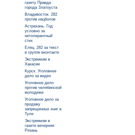
газету Правда
города Златоуста
Владивосток. 282
против нацболов
Астрахань. Год
условно за
нетолерантный
стих
Елец. 282 за текст
в группе вконтакте
Экстремизм в
Хакасии
Курск. Уголовное
дело за видео
Уголовное дело
против челябинской
молодежи
Уголовное дело за
продажу
запрещенных книг в
Туле
Экстремизм в
газете вечерняя
Рязань