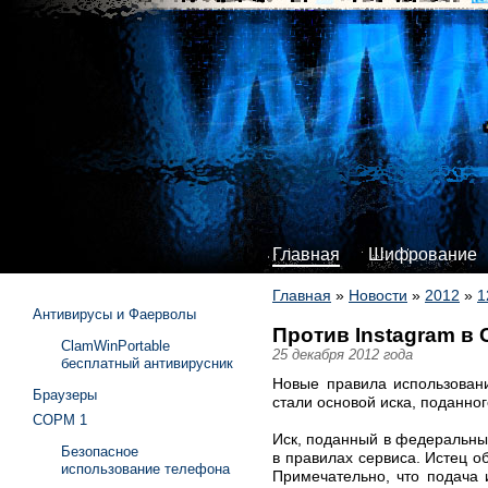
Главная
Шифрование
Главная
»
Новости
»
2012
»
1
Антивирусы и Фаерволы
Против Instagram в
ClamWinPortable
25 декабря 2012 года
бесплатный антивирусник
Новые правила использовани
Браузеры
стали основой иска, поданно
СОРМ 1
Иск, поданный в федеральный
Безопасное
в правилах сервиса. Истец о
использование телефона
Примечательно, что подача 