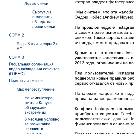
которая владеет фотосервис
Левые симки
"Мы считаем, что эта жалоба
Смогут ли
Эндрю Нойес (Andrew Noyes)
вычислить
обладателя
левой симки
На прошлой неделе Instagram
о своем праве использовать
СОРМ 2
снимков. Также сервис остав
очередь, сможет продавать э
Разработчики сорм 2 в
РФ
Кроме того, в правилах Ins
СОРМ 3
участвовать в коллективных 
2013 года, ограничений на по
Глобальная организация
видеонаблюдения объектов
Ряд пользователей Instag
(ГОВНО)
подвергли новые правила раб
Примеры из жизни
сервис отказался от новых п
Мыслепреступление
По словам истцов, хотя нед
На компьютере
права на ранее размещенные
жителя Калуги
обнаружили
Конфликт Instagram с пользо
экстремизм
приобретен соцсетью Facebo
пользовательских данных I
8 месяцев условно
финансировался в основно за
за разжигание
ненависти
вконтакте
Правила сервиса и политика