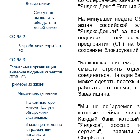
со Сбербанком, заявила
Левые симки
"Яндекс.Денег" Евгения
Смогут ли
вычислить
На минувшей неделе Сб
обладателя
акция российской э
левой симки
"Яндекс.Деньги" за пр
СОРМ 2
подписал с ней согл
предприятия (СП) на б
Разработчики сорм 2 в
сохраняет блокирующий 
РФ
СОРМ 3
"Банковская система, 
Глобальная организация
смысла строить отд
видеонаблюдения объектов
соединяться. Ни один ба
(ГОВНО)
может сделать платеж и
Примеры из жизни
работать со всеми, с
Завалишина.
Мыслепреступление
На компьютере
"Мы не собираемся з
жителя Калуги
которые сейчас являю
обнаружили
экстремизм
Каждый банк, которы
"Яндекса", хорошо 
8 месяцев условно
за разжигание
сервисы", - заявили 
ненависти
Сбербанка.
вконтакте