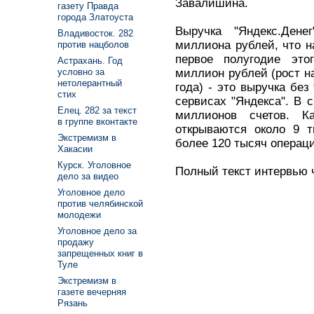
Завалишина.
газету Правда
города Златоуста
Выручка "Яндекс.Ден
Владивосток. 282
миллиона рублей, что н
против нацболов
первое полугодие это
Астрахань. Год
миллион рублей (рост н
условно за
нетолерантный
года) - это выручка без
стих
сервисах "Яндекса". В 
Елец. 282 за текст
миллионов счетов. К
в группе вконтакте
открываются около 9 т
Экстремизм в
более 120 тысяч операц
Хакасии
Курск. Уголовное
Полный текст интервью чи
дело за видео
Уголовное дело
против челябинской
молодежи
Уголовное дело за
продажу
запрещенных книг в
Туле
Экстремизм в
газете вечерняя
Рязань