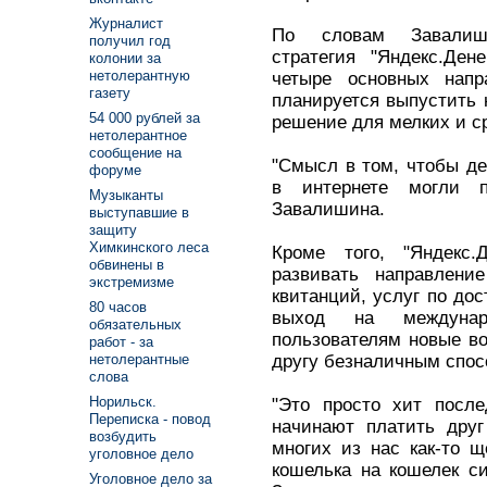
Журналист
По словам Завалиши
получил год
стратегия "Яндекс.Ден
колонии за
нетолерантную
четыре основных напр
газету
планируется выпустить 
54 000 рублей за
решение для мелких и ср
нетолерантное
сообщение на
"Смысл в том, чтобы де
форуме
в интернете могли п
Музыканты
Завалишина.
выступавшие в
защиту
Химкинского леса
Кроме того, "Яндекс.
обвинены в
развивать направлени
экстремизме
квитанций, услуг по дос
80 часов
выход на междуна
обязательных
пользователям новые во
работ - за
другу безналичным спос
нетолерантные
слова
Норильск.
"Это просто хит посл
Переписка - повод
начинают платить друг
возбудить
многих из нас как-то щ
уголовное дело
кошелька на кошелек с
Уголовное дело за