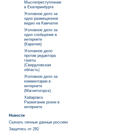
Мыслепреступление
в Екатеринбурге
Уголовное дело за
одно размещенное
видео на Камчатке
Уголовное дело за
одно сообщение в
интернете
(Карелия)
Уголовное дело
против редактора
газеты
(Свердловская
область)
Уголовное дело за
комментарии в
интернете
(Магнитогорск)
Хабаровск.
Разжигание розни в
интернете
Новости
Скачать личные данные россиян
Защитись от 282