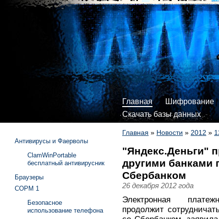
Главная
Шифрование
Скачать базы данных
Главная
»
Новости
»
2012
»
1
Антивирусы и Фаерволы
"Яндекс.Деньги" п
ClamWinPortable
другими банками 
бесплатный антивирусник
Сбербанком
Браузеры
26 декабря 2012 года
СОРМ 1
Электронная платеж
Безопасное
продолжит сотрудничат
использование телефона