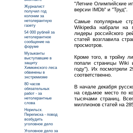
"Летние Олимпийские иг
Журналист
версии IMDb" и "Труд".
получил год
колонии за
нетолерантную
Самые популярные стр
газету
Wikipedia набрали на 
54 000 рублей за
лидеры российского рей
нетолерантное
статей возглавила стр
сообщение на
просмотров.
форуме
Музыканты
Кроме того, в тройку л
выступавшие в
попали страницы Wiki 
защиту
Химкинского леса
году"). Их посмотрели 
обвинены в
соответственно.
экстремизме
80 часов
В начале декабря русск
обязательных
на седьмое место по к
работ - за
тысячами страниц. Всег
нетолерантные
слова
миллионов статей на 28
Норильск.
Переписка - повод
возбудить
уголовное дело
Уголовное дело за