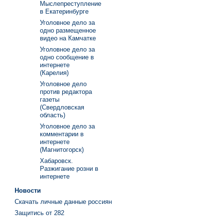
Мыслепреступление
в Екатеринбурге
Уголовное дело за
одно размещенное
видео на Камчатке
Уголовное дело за
одно сообщение в
интернете
(Карелия)
Уголовное дело
против редактора
газеты
(Свердловская
область)
Уголовное дело за
комментарии в
интернете
(Магнитогорск)
Хабаровск.
Разжигание розни в
интернете
Новости
Скачать личные данные россиян
Защитись от 282