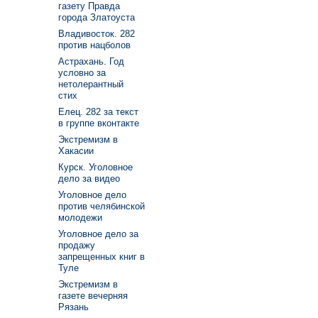
газету Правда
города Златоуста
Владивосток. 282
против нацболов
Астрахань. Год
условно за
нетолерантный
стих
Елец. 282 за текст
в группе вконтакте
Экстремизм в
Хакасии
Курск. Уголовное
дело за видео
Уголовное дело
против челябинской
молодежи
Уголовное дело за
продажу
запрещенных книг в
Туле
Экстремизм в
газете вечерняя
Рязань