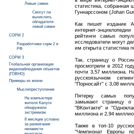
в мире интернет-энцикл
Левые симки
статистика, собранная
Гуннарссоном (Johan Gun
Смогут ли
вычислить
обладателя
Как пишет издание All
левой симки
интернет-энциклопедии
СОРМ 2
рейтинги самых попул
исследователи могут дел
Разработчики сорм 2 в
им открыта статистика 
РФ
СОРМ 3
Так, страницу о Росси
Глобальная организация
просмотрели в 2012 году
видеонаблюдения объектов
почти 3,57 миллиона. Н
(ГОВНО)
русскоязычном сегмен
Примеры из жизни
"Порносайт" с 3,08 милл
Мыслепреступление
Пятерку самых попу
На компьютере
замыкают страницу о 
жителя Калуги
"ВКонтакте" и "Однокла
обнаружили
экстремизм
миллиона и 2,94 миллио
8 месяцев условно
за разжигание
Также в топ-10 русск
ненависти
"Чемпионат Европы по
вконтакте