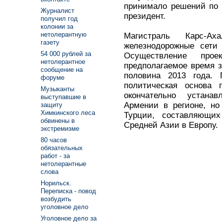
принимало решений по 
Журналист
президент.
получил год
колонии за
нетолерантную
Магистраль Карс-Аха
газету
железнодорожные сети 
54 000 рублей за
Осуществление про
нетолерантное
предполагаемое время з
сообщение на
половина 2013 года. 
форуме
политическая основа 
Музыканты
окончательно устана
выступавшие в
Армении в регионе, но
защиту
Химкинского леса
Турции, составляющих
обвинены в
Средней Азии в Европу.
экстремизме
80 часов
обязательных
работ - за
нетолерантные
слова
Норильск.
Переписка - повод
возбудить
уголовное дело
Уголовное дело за