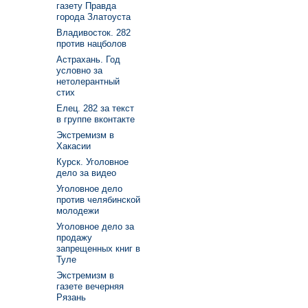
газету Правда
города Златоуста
Владивосток. 282
против нацболов
Астрахань. Год
условно за
нетолерантный
стих
Елец. 282 за текст
в группе вконтакте
Экстремизм в
Хакасии
Курск. Уголовное
дело за видео
Уголовное дело
против челябинской
молодежи
Уголовное дело за
продажу
запрещенных книг в
Туле
Экстремизм в
газете вечерняя
Рязань