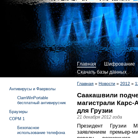
Главная
Шифрование
Скачать базы данных
Главная
»
Новости
»
2012
»
1
Антивирусы и Фаерволы
Саакашвили подче
ClamWinPortable
магистрали Карс-
бесплатный антивирусник
для Грузии
Браузеры
21 декабря 2012 года
СОРМ 1
Президент Грузии М
Безопасное
заявлением премьер-м
использование телефона