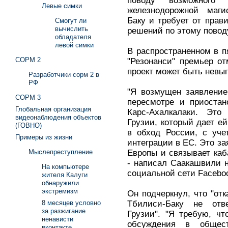
поводу возможного п
Левые симки
железнодорожной магис
Баку и требует от прав
Смогут ли
вычислить
решений по этому повод
обладателя
левой симки
В распространенном в п
СОРМ 2
"Резонанси" премьер от
проект может быть невыг
Разработчики сорм 2 в
РФ
"Я возмущен заявление
СОРМ 3
пересмотре и приостан
Глобальная организация
Карс-Ахалкалаки. Это
видеонаблюдения объектов
Грузии, который дает е
(ГОВНО)
в обход России, с уче
Примеры из жизни
интеграции в ЕС. Это за
Европы и связывает ка
Мыслепреступление
- написал Саакашвили 
На компьютере
социальной сети Facebo
жителя Калуги
обнаружили
экстремизм
Он подчеркнул, что "отк
Тбилиси-Баку не отве
8 месяцев условно
за разжигание
Грузии". "Я требую, ч
ненависти
обсуждения в общес
вконтакте