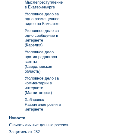
Мыслепреступление
в Екатеринбурге
Уголовное дело за
одно размещенное
видео на Камчатке
Уголовное дело за
одно сообщение в
интернете
(Карелия)
Уголовное дело
против редактора
газеты
(Свердловская
область)
Уголовное дело за
комментарии в
интернете
(Магнитогорск)
Хабаровск.
Разжигание розни в
интернете
Новости
Скачать личные данные россиян
Защитись от 282