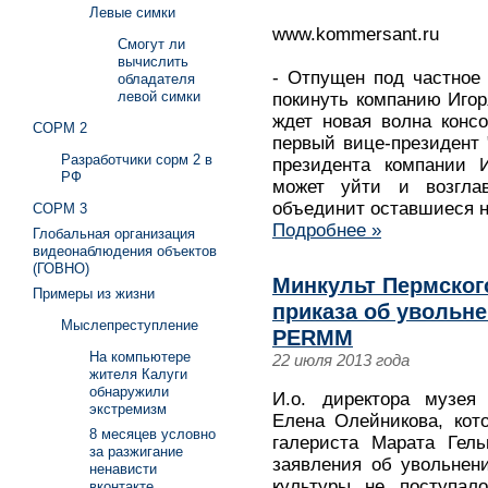
Левые симки
www.kommersant.ru
Смогут ли
вычислить
- Отпущен под частное
обладателя
левой симки
покинуть компанию Игор
ждет новая волна консо
СОРМ 2
первый вице-президент
Разработчики сорм 2 в
президента компании 
РФ
может уйти и возглав
объединит оставшиеся 
СОРМ 3
Подробнее »
Глобальная организация
видеонаблюдения объектов
(ГОВНО)
Минкульт Пермског
Примеры из жизни
приказа об увольне
Мыслепреступление
PERMM
На компьютере
22 июля 2013 года
жителя Калуги
обнаружили
И.о. директора музея
экстремизм
Елена Олейникова, кот
8 месяцев условно
галериста Марата Гель
за разжигание
заявления об увольнен
ненависти
культуры не поступал
вконтакте