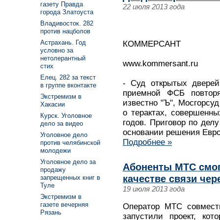
газету Правда
22 июля 2013 года
города Златоуста
Владивосток. 282
против нацболов
Астрахань. Год
КОММЕРСАНТ
условно за
нетолерантный
www.kommersant.ru
стих
Елец. 282 за текст
- Суд открытых дверей
в группе вконтакте
приемной ФСБ повтор
Экстремизм в
известно "Ъ", Мосгорсуд
Хакасии
о терактах, совершенн
Курск. Уголовное
годов. Приговор по дел
дело за видео
основании решения Евро
Уголовное дело
Подробнее »
против челябинской
молодежи
Уголовное дело за
Абоненты МТС смог
продажу
качестве связи чер
запрещенных книг в
Туле
19 июля 2013 года
Экстремизм в
газете вечерняя
Оператор МТС совместн
Рязань
запустили проект, ко