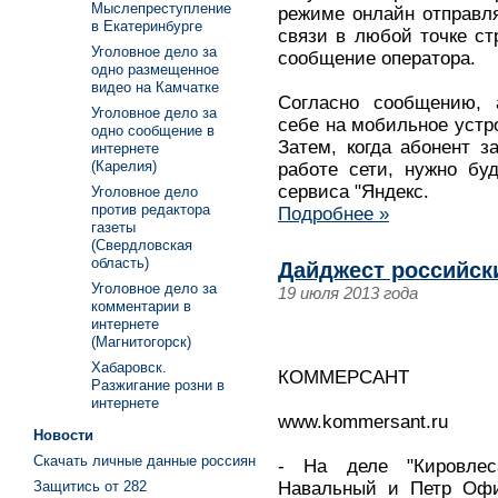
Мыслепреступление
режиме онлайн отправля
в Екатеринбурге
связи в любой точке стр
Уголовное дело за
сообщение оператора.
одно размещенное
видео на Камчатке
Согласно сообщению, 
Уголовное дело за
себе на мобильное устр
одно сообщение в
Затем, когда абонент з
интернете
(Карелия)
работе сети, нужно бу
сервиса "Яндекс.
Уголовное дело
против редактора
Подробнее »
газеты
(Свердловская
область)
Дайджест российск
Уголовное дело за
19 июля 2013 года
комментарии в
интернете
(Магнитогорск)
Хабаровск.
КОММЕРСАНТ
Разжигание розни в
интернете
www.kommersant.ru
Новости
Скачать личные данные россиян
- На деле "Кировлес
Защитись от 282
Навальный и Петр Офи