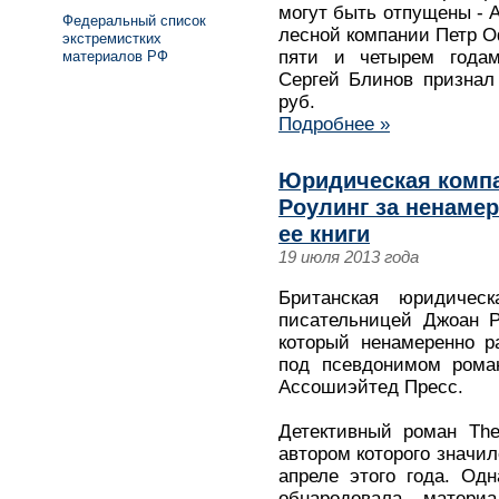
могут быть отпущены - 
Федеральный список
лесной компании Петр О
экстремистких
пяти и четырем годам
материалов РФ
Сергей Блинов признал
руб.
Подробнее »
Юридическая компа
Роулинг за ненаме
ее книги
19 июля 2013 года
Британская юридичес
писательницей Джоан Р
который ненамеренно р
под псевдонимом роман
Ассошиэйтед Пресс.
Детективный роман The 
автором которого значил
апреле этого года. Од
обнародовала матери