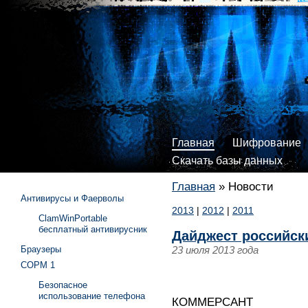
Главная
Шифрование
Скачать базы данных
Главная
»
Новости
Антивирусы и Фаерволы
2013
|
2012
|
2011
ClamWinPortable
бесплатный антивирусник
Дайджест российск
Браузеры
23 июля 2013 года
СОРМ 1
Безопасное
использование телефона
КОММЕРСАНТ