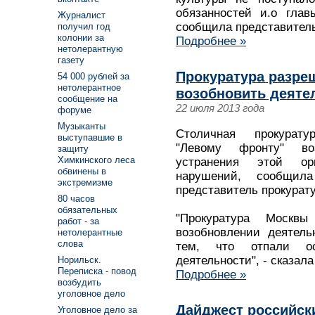
обязанностей и.о глав
Журналист
сообщила представитель
получил год
колонии за
Подробнее »
нетолерантную
газету
Прокуратура разре
54 000 рублей за
нетолерантное
возобновить деяте
сообщение на
22 июля 2013 года
форуме
Музыканты
Столичная прокурат
выступавшие в
"Левому фронту" во
защиту
Химкинского леса
устранения этой ор
обвинены в
нарушений, сообщил
экстремизме
представитель прокурат
80 часов
обязательных
"Прокуратура Москв
работ - за
возобновлении деятель
нетолерантные
слова
тем, что отпали ос
деятельности", - сказал
Норильск.
Переписка - повод
Подробнее »
возбудить
уголовное дело
Дайджест российск
Уголовное дело за