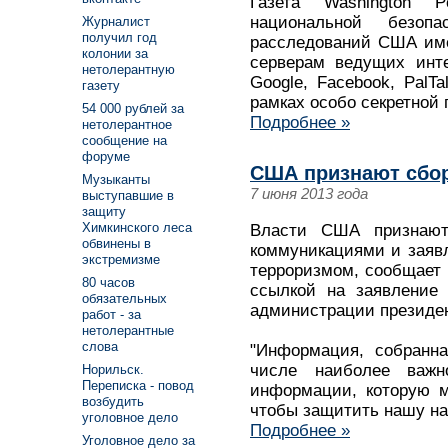
Газета Washington 
национальной безоп
Журналист
получил год
расследований США име
колонии за
серверам ведущих интер
нетолерантную
Google, Facebook, PalTa
газету
рамках особо секретной
54 000 рублей за
Подробнее »
нетолерантное
сообщение на
форуме
США признают сбор
Музыканты
7 июня 2013 года
выступавшие в
защиту
Химкинского леса
Власти США признают
обвинены в
коммуникациями и заявл
экстремизме
терроризмом, сообщает в
80 часов
ссылкой на заявление 
обязательных
администрации президе
работ - за
нетолерантные
слова
"Информация, собранна
числе наиболее важн
Норильск.
Переписка - повод
информации, которую м
возбудить
чтобы защитить нашу на
уголовное дело
Подробнее »
Уголовное дело за