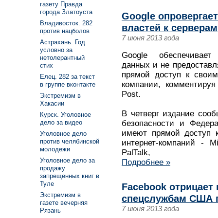
газету Правда
города Златоуста
Google опровергае
Владивосток. 282
властей к серверам
против нацболов
7 июня 2013 года
Астрахань. Год
условно за
Google обеспечивает 
нетолерантный
данных и не предоставл
стих
прямой доступ к своим
Елец. 282 за текст
компании, комментируя
в группе вконтакте
Post.
Экстремизм в
Хакасии
В четверг издание сооб
Курск. Уголовное
безопасности и Федер
дело за видео
имеют прямой доступ 
Уголовное дело
против челябинской
интернет-компаний - Mi
молодежи
PalTalk,
Уголовное дело за
Подробнее »
продажу
запрещенных книг в
Туле
Facebook отрицает
Экстремизм в
спецслужбам США п
газете вечерняя
7 июня 2013 года
Рязань