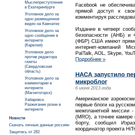
Мыслепреступление
Facebook не обеспечив
в Екатеринбурге
прямой доступ к свои
Уголовное дело за
комментируя расследован
одно размещенное
видео на Камчатке
Издание в четверг сооб
Уголовное дело за
безопасности (АНБ) и 
одно сообщение в
интернете
(ФБР) США имеют прямо
(Карелия)
интернет-компаний Mic
Уголовное дело
PalTalk, AOL, Skype, YouT
против редактора
Подробнее »
газеты
(Свердловская
область)
НАСА запустило п
Уголовное дело за
микроблог
комментарии в
6 июня 2013 года
интернете
(Магнитогорск)
Американское аэрокосм
Хабаровск.
первые блоги на русско
Разжигание розни в
интернете
межпланетной миссии - 
(MRO), а точнее камере 
Новости
борту, сообщил Израэл
Скачать личные данные россиян
координатор проекта HiTr
Защитись от 282