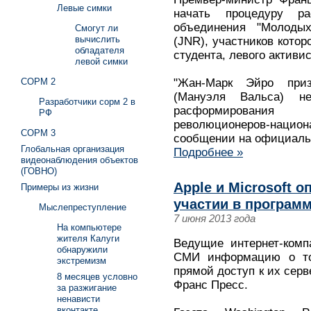
Левые симки
начать процедуру ра
объединения "Молодых
Смогут ли
вычислить
(JNR), участников котор
обладателя
студента, левого активис
левой симки
СОРМ 2
"Жан-Марк Эйро при
(Мануэля Вальса) не
Разработчики сорм 2 в
расформировани
РФ
революционеров-национ
СОРМ 3
сообщении на официаль
Глобальная организация
Подробнее »
видеонаблюдения объектов
(ГОВНО)
Apple и Microsoft
Примеры из жизни
участии в програм
Мыслепреступление
7 июня 2013 года
На компьютере
жителя Калуги
Ведущие интернет-комп
обнаружили
СМИ информацию о т
экстремизм
прямой доступ к их серв
8 месяцев условно
Франс Пресс.
за разжигание
ненависти
вконтакте