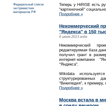
Теперь у HiRISE есть ру
Федеральный список
экстремистких
"картиночной" социально
материалов РФ
Подробнее »
Некоммерческий про
"Яндекса" в 150 ты
6 июня 2013 года
Некоммерческий прое
редактируемая база дан
получил грант в разме
интернет-компании "Я
"Яндекса".
Wikidata использует
структурированных д
"Википедия", к примеру,
Подробнее »
Москва встала в м
в среду вечером