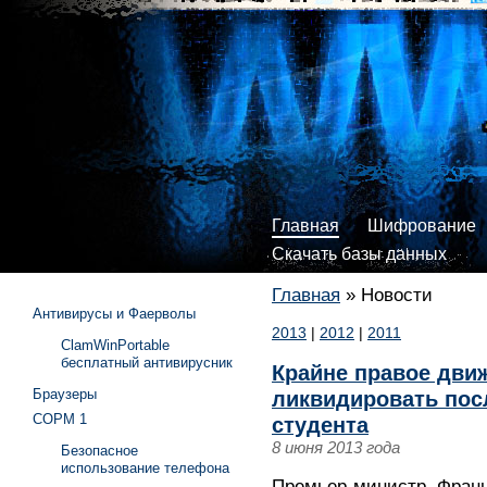
Главная
Шифрование
Скачать базы данных
Главная
»
Новости
Антивирусы и Фаерволы
2013
|
2012
|
2011
ClamWinPortable
бесплатный антивирусник
Крайне правое дви
Браузеры
ликвидировать пос
СОРМ 1
студента
8 июня 2013 года
Безопасное
использование телефона
Премьер-министр Фран