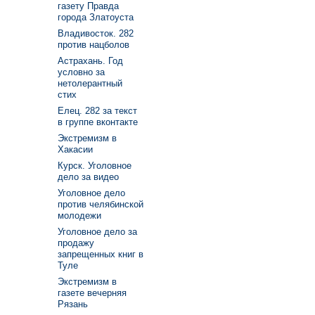
газету Правда
города Златоуста
Владивосток. 282
против нацболов
Астрахань. Год
условно за
нетолерантный
стих
Елец. 282 за текст
в группе вконтакте
Экстремизм в
Хакасии
Курск. Уголовное
дело за видео
Уголовное дело
против челябинской
молодежи
Уголовное дело за
продажу
запрещенных книг в
Туле
Экстремизм в
газете вечерняя
Рязань