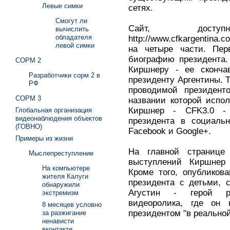
Левые симки
сетях.
Смогут ли
Сайт, дост
вычислить
обладателя
http://www.cfkargentina.c
левой симки
на четыре части. Перв
биографию президента.
СОРМ 2
Киршнеру - ее сконча
Разработчики сорм 2 в
президенту Аргентины. 
РФ
проводимой президенто
СОРМ 3
названии которой испо
Киршнер - CFK3.0 -
Глобальная организация
видеонаблюдения объектов
президента в социальн
(ГОВНО)
Facebook и Google+.
Примеры из жизни
На главной странице
Мыслепреступление
выступлений Киршнер
На компьютере
Кроме того, опубликов
жителя Калуги
президента с детьми, 
обнаружили
Агустин - герой ра
экстремизм
видеоролика, где он 
8 месяцев условно
президентом "в реальной
за разжигание
ненависти
вконтакте