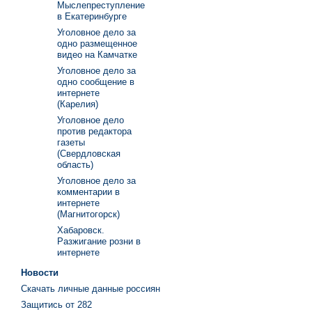
Мыслепреступление
в Екатеринбурге
Уголовное дело за
одно размещенное
видео на Камчатке
Уголовное дело за
одно сообщение в
интернете
(Карелия)
Уголовное дело
против редактора
газеты
(Свердловская
область)
Уголовное дело за
комментарии в
интернете
(Магнитогорск)
Хабаровск.
Разжигание розни в
интернете
Новости
Скачать личные данные россиян
Защитись от 282