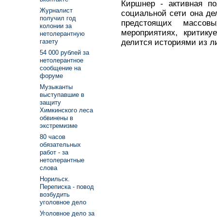
Киршнер - активная по
Журналист
социальной сети она де
получил год
предстоящих массов
колонии за
мероприятиях, критик
нетолерантную
делится историями из л
газету
54 000 рублей за
нетолерантное
сообщение на
форуме
Музыканты
выступавшие в
защиту
Химкинского леса
обвинены в
экстремизме
80 часов
обязательных
работ - за
нетолерантные
слова
Норильск.
Переписка - повод
возбудить
уголовное дело
Уголовное дело за