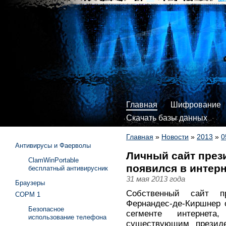
Главная
Шифрование
Скачать базы данных
Главная
»
Новости
»
2013
»
0
Антивирусы и Фаерволы
Личный сайт през
ClamWinPortable
появился в интер
бесплатный антивирусник
31 мая 2013 года
Браузеры
Собственный сайт п
СОРМ 1
Фернандес-де-Киршнер о
Безопасное
сегменте интернет
использование телефона
существующим президе