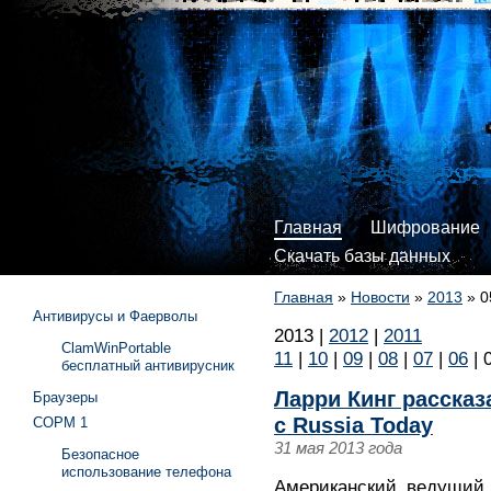
Главная
Шифрование
Скачать базы данных
Главная
»
Новости
»
2013
»
0
Антивирусы и Фаерволы
2013
|
2012
|
2011
ClamWinPortable
11
|
10
|
09
|
08
|
07
|
06
|
бесплатный антивирусник
Ларри Кинг рассказ
Браузеры
с Russia Today
СОРМ 1
31 мая 2013 года
Безопасное
использование телефона
Американский ведущий 