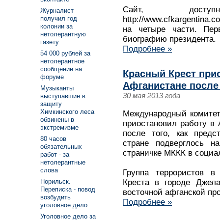
Сайт, дост
Журналист
получил год
http://www.cfkargentina.c
колонии за
на четыре части. Перв
нетолерантную
биографию президента.
газету
Подробнее »
54 000 рублей за
нетолерантное
сообщение на
Красный Крест при
форуме
Афганистане после
Музыканты
30 мая 2013 года
выступавшие в
защиту
Химкинского леса
Международный комитет 
обвинены в
приостановил работу в
экстремизме
после того, как предс
80 часов
стране подверглось на
обязательных
страничке МККК в социал
работ - за
нетолерантные
слова
Группа террористов в
Креста в городе Джела
Норильск.
Переписка - повод
восточной афганской пр
возбудить
Подробнее »
уголовное дело
Уголовное дело за