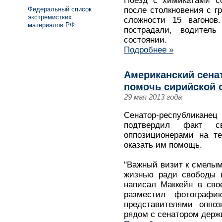
Поезд с химикатами с
Федеральный список
после столкновения с г
экстремистких
сложности 15 вагоно
материалов РФ
пострадали, водител
состоянии.
Подробнее »
Американский сена
помочь сирийской 
29 мая 2013 года
Сенатор-республика
подтвердил факт с
оппозиционерами на т
оказать им помощь.
"Важный визит к смелым
жизнью ради свободы 
написал Маккейн в свое
разместил фотограф
представителями оппо
рядом с сенатором держ