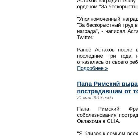
Астахов наградил главу
орденом "За бескорыстны
"Уполномоченный награ
"За бескорыстный труд в
награда", - написал Аст
Twitter.
Ранее Астахов после 
последние три года 
отказалась от своего реб
Подробнее »
Папа Римский выра
пострадавшим от т
21 мая 2013 года
Папа Римский Фра
соболезнования постра
Оклахома в США.
"Я близок к семьям все