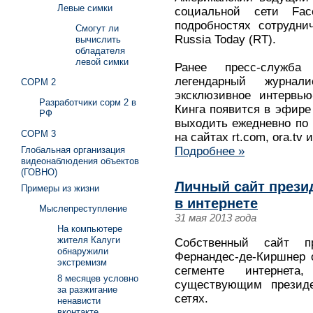
Левые симки
социальной сети Fa
подробностях сотрудни
Смогут ли
Russia Today (RT).
вычислить
обладателя
левой симки
Ранее пресс-служба
легендарный журна
СОРМ 2
эксклюзивное интервью
Разработчики сорм 2 в
Кинга появится в эфире
РФ
выходить ежедневно по 
СОРМ 3
на сайтах rt.com, ora.tv 
Глобальная организация
Подробнее »
видеонаблюдения объектов
(ГОВНО)
Личный сайт прези
Примеры из жизни
в интернете
Мыслепреступление
31 мая 2013 года
На компьютере
жителя Калуги
Собственный сайт п
обнаружили
Фернандес-де-Киршнер о
экстремизм
сегменте интернет
8 месяцев условно
существующим президе
за разжигание
сетях.
ненависти
вконтакте