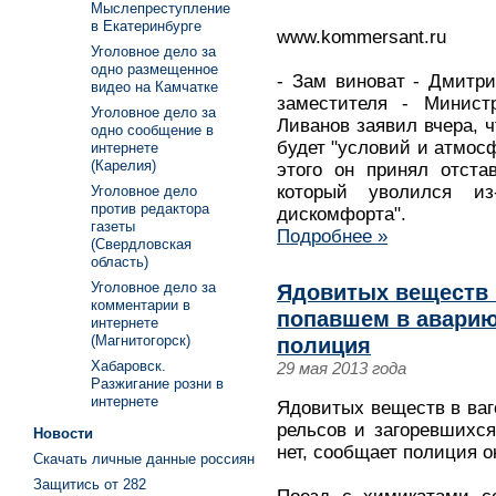
Мыслепреступление
в Екатеринбурге
www.kommersant.ru
Уголовное дело за
одно размещенное
- Зам виноват - Дмитри
видео на Камчатке
заместителя - Минист
Уголовное дело за
Ливанов заявил вчера, ч
одно сообщение в
будет "условий и атмос
интернете
(Карелия)
этого он принял отста
который уволился из-
Уголовное дело
против редактора
дискомфорта".
газеты
Подробнее »
(Свердловская
область)
Уголовное дело за
Ядовитых веществ 
комментарии в
попавшем в аварию 
интернете
(Магнитогорск)
полиция
Хабаровск.
29 мая 2013 года
Разжигание розни в
интернете
Ядовитых веществ в ваг
рельсов и загоревшихс
Новости
нет, сообщает полиция о
Скачать личные данные россиян
Защитись от 282