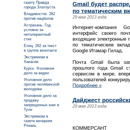
газету Правда
Gmail будет распр
города Златоуста
по тематическим в
Владивосток. 282
29 мая 2013 года
против нацболов
Астрахань. Год
Интернет-компания G
условно за
интерфейс своего почт
нетолерантный
входящие электронные 
стих
по тематическим вкла
Елец. 282 за текст
Google Итамар Гилад.
в группе вконтакте
Экстремизм в
Почта Gmail была за
Хакасии
прошлого года Gmail 
Курск. Уголовное
дело за видео
сервисом в мире, впер
пользователей конкуриру
Уголовное дело
против челябинской
Подробнее »
молодежи
Уголовное дело за
Дайджест российски
продажу
запрещенных книг в
29 мая 2013 года
Туле
Экстремизм в
газете вечерняя
Рязань
КОММЕРСАНТ