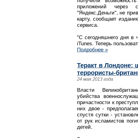
получили возможность
приложений через с
"Яндекс.Деньги", не при
карту, сообщает издание
сервиса.
"С сегодняшнего дня в 
iTunes. Теперь пользова
Подробнее »
Теракт в Лондоне:
террористы-брита
24 мая 2013 года
Власти Великобрита
убийства военнослужа
причастности к преступ
них двое - предполага
спустя сутки - установл
от рук исламистов поги
детей.