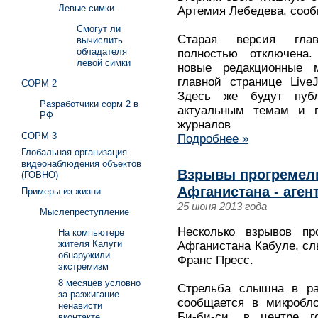
Левые симки
Артемия Лебедева, сообщ
Смогут ли
Старая версия глав
вычислить
обладателя
полностью отключена. 
левой симки
новые редакционные 
главной странице LiveJ
СОРМ 2
Здесь же будут пуб
Разработчики сорм 2 в
актуальным темам и п
РФ
журналов
СОРМ 3
Подробнее »
Глобальная организация
видеонаблюдения объектов
Взрывы прогремели
(ГОВНО)
Афганистана - аген
Примеры из жизни
25 июня 2013 года
Мыслепреступление
Несколько взрывов пр
На компьютере
жителя Калуги
Афганистана Кабуле, сл
обнаружили
Франс Пресс.
экстремизм
8 месяцев условно
Стрельба слышна в рай
за разжигание
сообщается в микробло
ненависти
Би-би-си, в центре г
вконтакте