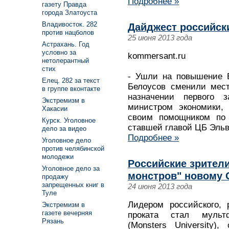
Подробнее »
газету Правда
города Златоуста
Владивосток. 282
Дайджест российск
против нацболов
25 июня 2013 года
Астрахань. Год
условно за
kommersant.ru
нетолерантный
стих
- Ушли на повышение 
Елец. 282 за текст
Белоусов сменили мест
в группе вконтакте
назначении первого 
Экстремизм в
министром экономики,
Хакасии
своим помощником по 
Курск. Уголовное
ставшей главой ЦБ Эль
дело за видео
Подробнее »
Уголовное дело
против челябинской
молодежи
Российские зрител
Уголовное дело за
монстров" новому 
продажу
запрещенных книг в
24 июня 2013 года
Туле
Лидером российского, 
Экстремизм в
газете вечерняя
проката стал мульт
Рязань
(Monsters University)