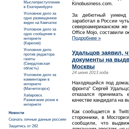
Мыслепреступление
Kinobusiness.com.
в Екатеринбурге
Уголовное дело за
За дебютный уикенд 
одно размещенное
заработал в России чут
видео на Камчатке
североамериканском же 
Уголовное дело за
Office Mojo, составили 
одно сообщение в
Подробнее »
интернете
(Карелия)
Уголовное дело
Удальцов заявил, ч
против редактора
документы на выдв
газеты
(Свердловская
Москвы
область)
24 июня 2013 года
Уголовное дело за
комментарии в
Находящийся под домаш
интернете
фронта" Сергей Удальцо
(Магнитогорск)
отказался принимать 
Хабаровск.
качестве кандидата на 
Разжигание розни в
интернете
Как сообщается в Twit
Новости
сторонники, в Мосгори
Скачать личные данные россиян
сообщили, что выдвиж
Защитись от 282
домашним арестом, не у