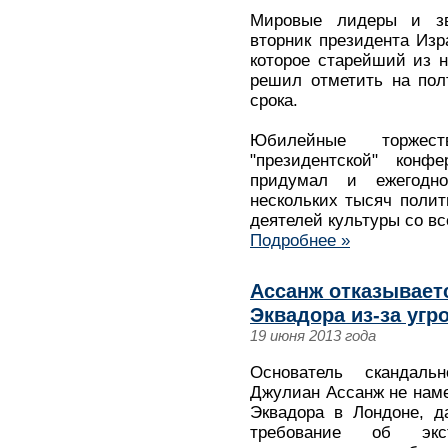
Мировые лидеры и зв
вторник президента Из
которое старейший из 
решил отметить на пол
срока.
Юбилейные торжес
"президентской" конф
придумал и ежегодн
нескольких тысяч полит
деятелей культуры со вс
Подробнее »
Ассанж отказывает
Эквадора из-за уг
19 июня 2013 года
Основатель скандальн
Джулиан Ассанж не наме
Эквадора в Лондоне, д
требование об эк