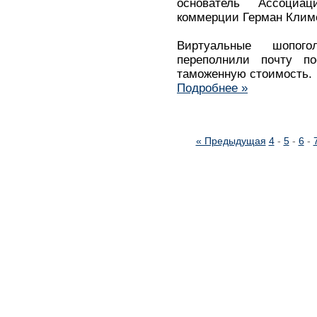
основатель Ассоциа
коммерции Герман Клим
Виртуальные шопог
переполнили почту п
таможенную стоимость.
Подробнее »
« Предыдущая
4
-
5
-
6
-