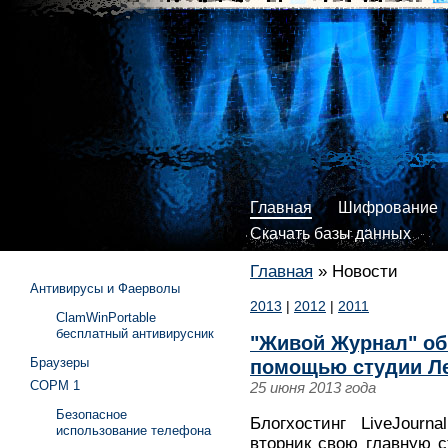
Главная
Шифрование
Скачать базы данных
Главная
»
Новости
Антивирусы и Фаерволы
2013
|
2012
|
2011
ClamWinPortable
бесплатный антивирусник
"Живой Журнал" об
Браузеры
помощью студии Л
СОРМ 1
25 июня 2013 года
Безопасное
Блогхостинг LiveJourn
использование телефона
вторник свою главную с