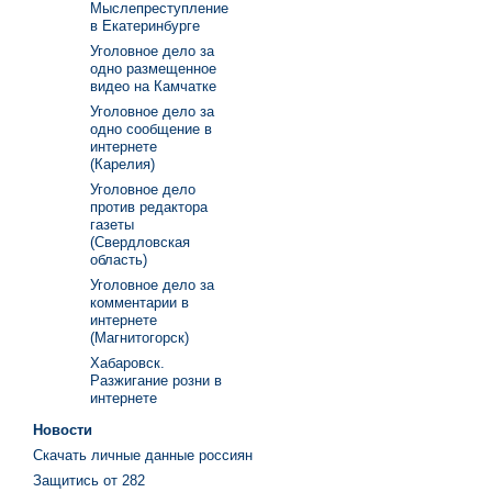
Мыслепреступление
в Екатеринбурге
Уголовное дело за
одно размещенное
видео на Камчатке
Уголовное дело за
одно сообщение в
интернете
(Карелия)
Уголовное дело
против редактора
газеты
(Свердловская
область)
Уголовное дело за
комментарии в
интернете
(Магнитогорск)
Хабаровск.
Разжигание розни в
интернете
Новости
Скачать личные данные россиян
Защитись от 282