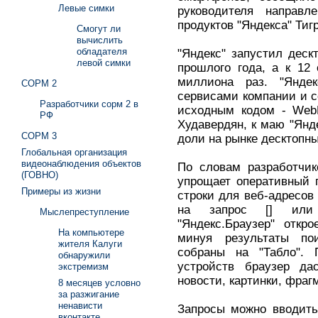
Левые симки
руководителя направ
продуктов "Яндекса" Тиг
Смогут ли
вычислить
обладателя
"Яндекс" запустил деск
левой симки
прошлого года, а к 12
миллиона раз. "Яндек
СОРМ 2
сервисами компании и с
Разработчики сорм 2 в
исходным кодом - WebK
РФ
Худавердян, к маю "Янд
СОРМ 3
доли на рынке десктопн
Глобальная организация
видеонаблюдения объектов
По словам разработчик
(ГОВНО)
упрощает оперативный 
Примеры из жизни
строки для веб-адресов 
на запрос [] или 
Мыслепреступление
"Яндекс.Браузер" откр
На компьютере
минуя результаты по
жителя Калуги
собраны на "Табло".
обнаружили
устройств браузер да
экстремизм
новости, картинки, фраг
8 месяцев условно
за разжигание
ненависти
Запросы можно вводить 
вконтакте