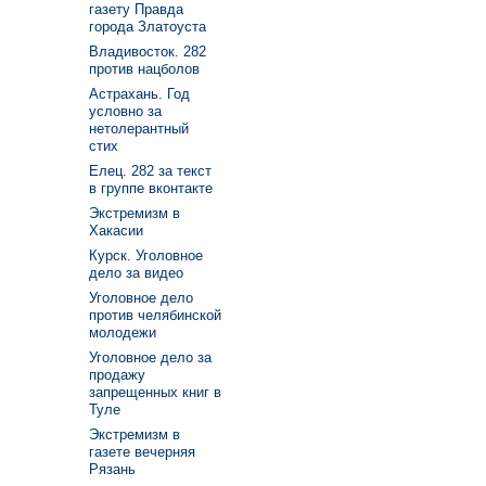
газету Правда
города Златоуста
Владивосток. 282
против нацболов
Астрахань. Год
условно за
нетолерантный
стих
Елец. 282 за текст
в группе вконтакте
Экстремизм в
Хакасии
Курск. Уголовное
дело за видео
Уголовное дело
против челябинской
молодежи
Уголовное дело за
продажу
запрещенных книг в
Туле
Экстремизм в
газете вечерняя
Рязань