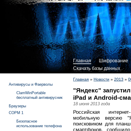
Главная
Шифрование
Скачать базы данных
Главная
»
Новости
»
2013
»
0
Антивирусы и Фаерволы
"Яндекс" запусти
ClamWinPortable
iPad и Android-см
бесплатный антивирусник
18 июня 2013 года
Браузеры
Российская интернет
СОРМ 1
мобильную версию "Я
Безопасное
поисковиком для планше
использование телефона
смартфонов, сообщило 