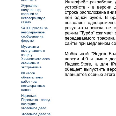
Интерфейс разработки 
Журналист
устройств - в версии 
получил год
строка расположена вниз
колонии за
ней одной рукой. В бр
нетолерантную
позволяет одновременн
газету
результаты поиска, не 
54 000 рублей за
нетолерантное
режим "Турбо" сжимает 
сообщение на
передаваемого трафика,
форуме
сайты при медленном со
Музыканты
выступавшие в
Мобильный "Яндекс.Бра
защиту
версии 4.0 и выше дос
Химкинского леса
обвинены в
Яндекс.Store, а для iP
экстремизме
обещает выпустить верс
80 часов
планшетов осенью этого 
обязательных
работ - за
нетолерантные
слова
Норильск.
Переписка - повод
возбудить
уголовное дело
Уголовное дело за