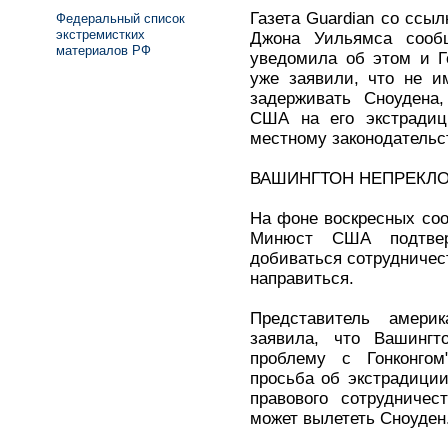
Газета Guardian со ссы
Федеральный список
экстремистких
Джона Уильямса сообщ
материалов РФ
уведомила об этом и Го
уже заявили, что не и
задерживать Сноудена,
США на его экстрадиц
местному законодательс
ВАШИНГТОН НЕПРЕКЛ
На фоне воскресных со
Минюст США подтвер
добиваться сотрудничест
направиться.
Представитель амери
заявила, что Вашингт
проблему с Гонконгом
просьба об экстрадиции
правового сотрудничес
может вылететь Сноуден