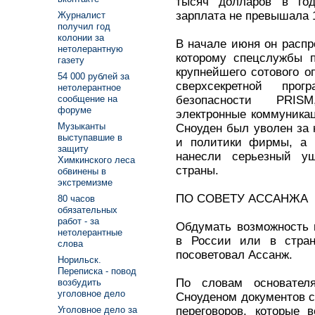
тысяч долларов в год
зарплата не превышала 
Журналист
получил год
колонии за
В начале июня он распр
нетолерантную
которому спецслужбы п
газету
крупнейшего сотового оп
54 000 рублей за
сверхсекретной прог
нетолерантное
безопасности PRIS
сообщение на
форуме
электронные коммуника
Музыканты
Сноуден был уволен за 
выступавшие в
и политики фирмы, а 
защиту
нанесли серьезный ущ
Химкинского леса
страны.
обвинены в
экстремизме
ПО СОВЕТУ АССАНЖА
80 часов
обязательных
работ - за
Обдумать возможность 
нетолерантные
в России или в стран
слова
посоветовал Ассанж.
Норильск.
Переписка - повод
По словам основателя
возбудить
уголовное дело
Сноуденом документов 
переговоров, которые 
Уголовное дело за