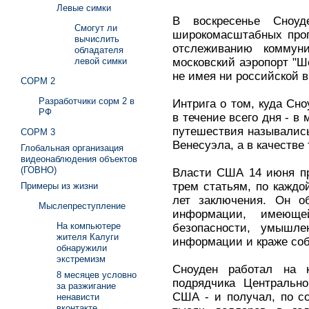
Левые симки
В воскресенье Сноуд
Смогут ли
широкомасштабных прог
вычислить
отслеживанию коммуни
обладателя
московский аэропорт "Ше
левой симки
не имея ни российской в
СОРМ 2
Разработчики сорм 2 в
Интрига о том, куда Сн
РФ
в течение всего дня - 
путешествия называлис
СОРМ 3
Венесуэла, а в качестве 
Глобальная организация
видеонаблюдения объектов
(ГОВНО)
Власти США 14 июня пр
трем статьям, по каждо
Примеры из жизни
лет заключения. Он об
Мыслепреступление
информации, имеюще
На компьютере
безопасности, умышле
жителя Калуги
информации и краже соб
обнаружили
экстремизм
Сноуден работал на к
8 месяцев условно
подрядчика Центрально
за разжигание
США - и получал, по с
ненависти
вконтакте