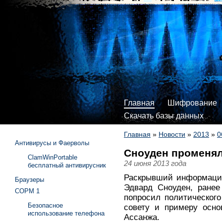
Главная
Шифрование
Скачать базы данных
Главная
»
Новости
»
2013
»
0
Антивирусы и Фаерволы
Сноуден променял
ClamWinPortable
24 июня 2013 года
бесплатный антивирусник
Раскрывший информаци
Браузеры
Эдвард Сноуден, ранее
СОРМ 1
попросил политическог
Безопасное
совету и примеру осно
использование телефона
Ассанжа.