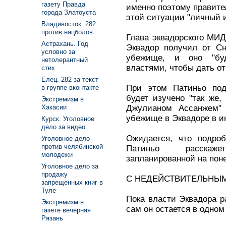
газету Правда
именно поэтому правител
города Златоуста
этой ситуации "личный и
Владивосток. 282
против нацболов
Глава эквадорского МИД
Астрахань. Год
Эквадор получил от Сн
условно за
убежище, и оно "буд
нетолерантный
властями, чтобы дать от
стих
Елец. 282 за текст
При этом Патиньо под
в группе вконтакте
будет изучено "так же,
Экстремизм в
Джулианом Ассанжем" 
Хакасии
убежище в Эквадоре в и
Курск. Уголовное
дело за видео
Ожидается, что подроб
Уголовное дело
против челябинской
Патиньо расскаже
молодежи
запланированной на пон
Уголовное дело за
продажу
С НЕДЕЙСТВИТЕЛЬНЫ
запрещенных книг в
Туле
Пока власти Эквадора 
Экстремизм в
сам он остается в одном
газете вечерняя
Рязань