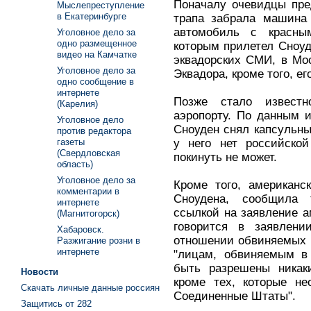
Поначалу очевидцы пре
Мыслепреступление
в Екатеринбурге
трапа забрала машина
автомобиль с красны
Уголовное дело за
одно размещенное
которым прилетел Сноуд
видео на Камчатке
эквадорских СМИ, в Мо
Уголовное дело за
Эквадора, кроме того, е
одно сообщение в
интернете
Позже стало известн
(Карелия)
аэропорту. По данным и
Уголовное дело
Сноуден снял капсульны
против редактора
у него нет российской
газеты
(Свердловская
покинуть не может.
область)
Уголовное дело за
Кроме того, американс
комментарии в
Сноудена, сообщила 
интернете
ссылкой на заявление а
(Магнитогорск)
говорится в заявлени
Хабаровск.
отношении обвиняемых в
Разжигание розни в
интернете
"лицам, обвиняемым в 
быть разрешены никак
Новости
кроме тех, которые н
Скачать личные данные россиян
Соединенные Штаты".
Защитись от 282