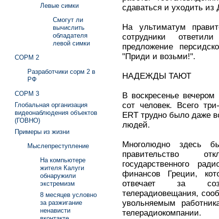
Левые симки
сдаваться и уходить из 
Смогут ли
На ультиматум правит
вычислить
обладателя
сотрудники ответи
левой симки
предложение персидско
"Приди и возьми!".
СОРМ 2
Разработчики сорм 2 в
НАДЕЖДЫ ТАЮТ
РФ
СОРМ 3
В воскресенье вечером
сот человек. Всего тр
Глобальная организация
видеонаблюдения объектов
ERT трудно было даже в
(ГОВНО)
людей.
Примеры из жизни
Многолюдно здесь б
Мыслепреступление
правительство от
На компьютере
государственного рад
жителя Калуги
финансов Греции, кот
обнаружили
отвечает за соз
экстремизм
телерадиовещания, соо
8 месяцев условно
увольняемым работника
за разжигание
ненависти
телерадиокомпании.
вконтакте