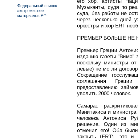
его хор, артисты Наци
Федеральный список
Музыканты, судя по ре
экстремистких
суда, без работы не ост
материалов РФ
через несколько дней у
оркестры и хор ERT нео
ПРЕМЬЕР БОЛЬШЕ НЕ 
Премьер Греции Антони
изданию газеты "Вима" 
поскольку министры от
левые) не могли догово
Сокращение госслужа
соглашения Греци
предоставлению займо
уволить 2000 человек.
Самарас раскритиков
Манитакиса и министра 
человека Антониса Ру
решение. Один из мин
отменил его! Оба был
закрыть (ERT), это и 