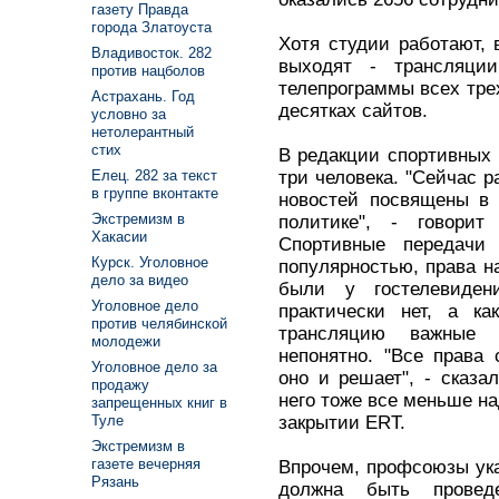
газету Правда
города Златоуста
Хотя студии работают,
Владивосток. 282
выходят - трансляции
против нацболов
телепрограммы всех тре
Астрахань. Год
десятках сайтов.
условно за
нетолерантный
стих
В редакции спортивных 
три человека. "Сейчас р
Елец. 282 за текст
в группе вконтакте
новостей посвящены в 
Экстремизм в
политике", - говорит
Хакасии
Спортивные передачи
Курск. Уголовное
популярностью, права 
дело за видео
были у гостелевиден
Уголовное дело
практически нет, а к
против челябинской
трансляцию важные 
молодежи
непонятно. "Все права
Уголовное дело за
оно и решает", - сказа
продажу
него тоже все меньше н
запрещенных книг в
закрытии ERT.
Туле
Экстремизм в
газете вечерняя
Впрочем, профсоюзы ука
Рязань
должна быть провед