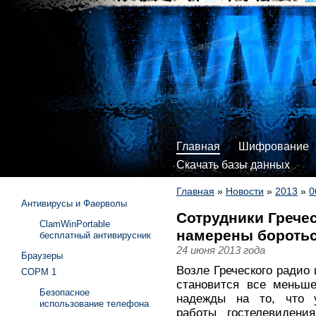
Главная
Шифрование
Скачать базы данных
Главная
»
Новости
»
2013
»
0
Антивирусы и Фаерволы
Сотрудники Гречес
ClamWinPortable
намерены боротьс
бесплатный антивирусник
24 июня 2013 года
Браузеры
Возле Греческого радио
СОРМ 1
становится все меньш
Безопасное
надежды на то, что у
использование телефона
работы гостелевидени