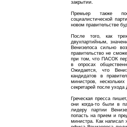
закрытии.
Премьер также по
социалистической парт
новом правительстве бу
После того, как трех
двухпартийным, значен
Венизелоса сильно воз
правительство не сможе
при том, что ПАСОК пе
в опросах обществен
Ожидается, что Вен
кандидатов в правите
министров, нескольких
секретарей после ухода
Греческая пресса пишет
они когда-то были в п
лидеру партии Вениз
попасть на прием и пре
министра. Как написал 
офиса Венизелоса люди