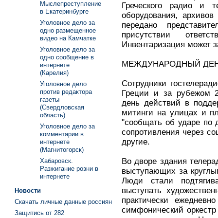
Мыслепреступление
Греческого радио и т
в Екатеринбурге
оборудования, архивов
Уголовное дело за
передано представит
одно размещенное
присутствии ответ
видео на Камчатке
Инвентаризация может з
Уголовное дело за
одно сообщение в
МЕЖДУНАРОДНЫЙ ДЕНЬ
интернете
(Карелия)
Сотрудники гостелеради
Уголовное дело
против редактора
Греции и за рубежом 
газеты
день действий в подде
(Свердловская
митинги на улицах и п
область)
"сообщать об ударе по 
Уголовное дело за
сопротивления через соц
комментарии в
другие.
интернете
(Магнитогорск)
Во дворе здания телер
Хабаровск.
Разжигание розни в
выступающих за круглы
интернете
Люди стали подтягива
выступать художествен
Новости
практически ежедневн
Скачать личные данные россиян
симфонический оркестр 
Защитись от 282