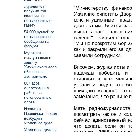
Журналист
"Министерству финансо
получил год
Указание очистить Дво
колонии за
конституционные пра
нетолерантную
демократии, боится зак
газету
выгнать нас! Только с
54 000 рублей за
нетолерантное
колени!" - заявил проф
сообщение на
"Мы не прекратим борьбы
форуме
как и закрыли его за од
Музыканты
заявили сотрудники.
выступавшие в
защиту
Впрочем, журналисты и т
Химкинского леса
обвинены в
надежды победить и 
экстремизме
становится все меньш
80 часов
устали и видят, что б
обязательных
приходит меньше", - от
работ - за
замечание, что раньше
нетолерантные
слова
Мать радиожурналиста
Норильск.
посмотреть как он и кол
Переписка - повод
возбудить
сейчас единственный к
уголовное дело
что делать, если он п
Уголовное дело за
оказались 2656 сотрудни