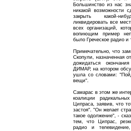
Большинство из нас зн
никакой возможности с
закрыть какой-ниб
ликвидировать все мест
всех организаций, кот
вопиющим пример непр
было Греческое радио и 
Примечательно, что за
Скопули, назначенная о
дожидаться окончания
ДИМАР, на котором обсу
ушла со словами: "Пой
вещи".
Самарас в этом же инте
коалиции радикальн
Ципраса, заявив, что то
застоя". "Он желает стр
такое одолжение", - ск
тем, что Ципрас, резк
радио и телевидение