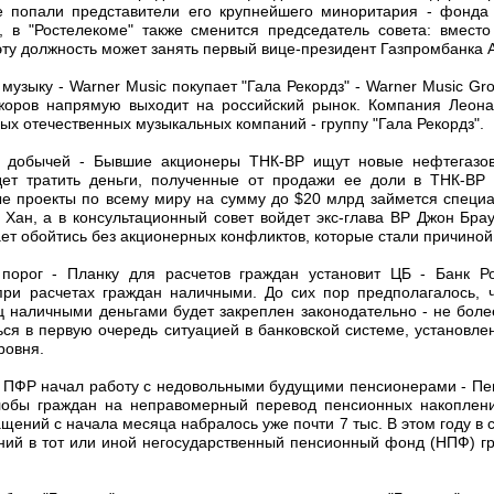
е попали представители его крупнейшего миноритария - фонда M
 в "Ростелекоме" также сменится председатель совета: вмес
эту должность может занять первый вице-президент Газпромбанка
 музыку - Warner Music покупает "Гала Рекордз" - Warner Music G
оров напрямую выходит на российский рынок. Компания Леона
ых отечественных музыкальных компаний - группу "Гала Рекордз".
 с добычей - Бывшие акционеры ТНК-BP ищут новые нефтегазов
дет тратить деньги, полученные от продажи ее доли в ТНК-BP 
е проекты по всему миру на сумму до $20 млрд займется специа
 Хан, а в консультационный совет войдет экс-глава ВР Джон Брау
ет обойтись без акционерных конфликтов, которые стали причино
 порог - Планку для расчетов граждан установит ЦБ - Банк Р
при расчетах граждан наличными. До сих пор предполагалось,
 наличными деньгами будет закреплен законодательно - не более
ться в первую очередь ситуацией в банковской системе, установл
ровня.
 - ПФР начал работу с недовольными будущими пенсионерами - П
лобы граждан на неправомерный перевод пенсионных накоплен
щений с начала месяца набралось уже почти 7 тыс. В этом году в
ий в тот или иной негосударственный пенсионный фонд (НПФ) 