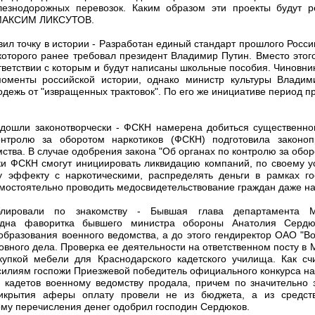
лезнодорожных перевозок. Каким образом эти проекты будут р
 МАКСИМ ЛИКСУТОВ.
ил точку в истории - Разработан единый стандарт прошлого России
 которого ранее требовал президент Владимир Путин. Вместо этог
тветствии с которым и будут написаны школьные пособия. Чиновн
оменты российской истории, однако министр культуры Влади
дежь от "извращенных трактовок". По его же инициативе период 
одошли законотворчески - ФСКН намерена добиться существенн
нтролю за оборотом наркотиков (ФСКН) подготовила законопр
тва. В случае одобрения закона "Об органах по контролю за оборот
ки ФСКН смогут инициировать ликвидацию компаний, по своему
у эффекту с наркотическими, распределять деньги в рамках го
мостоятельно проводить медосвидетельствование граждан даже на
блировали по знакомству - Бывшая глава департамента М
одна фаворитка бывшего министра обороны Анатолия Сердюк
бразования военного ведомства, а до этого гендиректор ОАО "Во
овного дела. Проверка ее деятельности на ответственном посту 
купкой мебели для Краснодарского кадетского училища. Как сч
силиям госпожи Приезжевой победитель официального конкурса на
я кадетов военному ведомству продала, причем по значительн
икрытия аферы оплату провели не из бюджета, а из средств
му перечисления денег одобрил господин Сердюков.