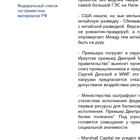
самой большой ГЭС на Ниле 
Федеральный список
экстремистких
- США нашли, на чью мельни
материалов РФ
китайскую разведку - Сбежав
с китайской разведкой. Верси
не романтик-правдоруб, а 
опровергает. Между тем кита
быть на руку.
- Премьера погрузят в окр
Иркутске премьер Дмитрий М
правительство" вынесет про
союз промышленников и пред
Сергей Донской и WWF это 
нагрузки предлагается отк
допустимое воздействие регу
- Министерства оштрафуют н
статистике исполнения феде
первые ресурсы для баланси
исполнения. Премьер Дмитри
более полезное". Под угро
готовится совещание у пре
социальной значимости.
- Marshall Capital не усиде