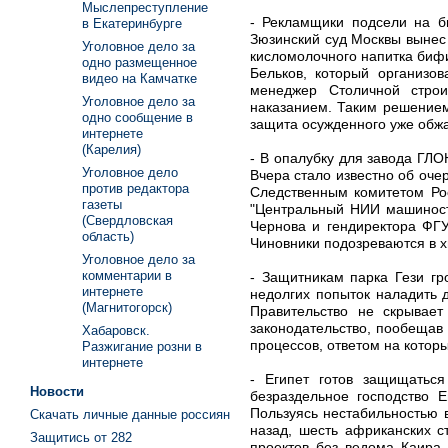
Мыслепреступление
- Рекламщики подсели на би
в Екатеринбурге
Зюзинский суд Москвы вынес 
Уголовное дело за
кисломолочного напитка бифи
одно размещенное
Бельков, который организов
видео на Камчатке
менеджер Столичной строи
Уголовное дело за
наказанием. Таким решением
одно сообщение в
защита осужденного уже обжа
интернете
(Карелия)
- В опалубку для завода ГЛ
Уголовное дело
Вчера стало известно об оч
против редактора
Следственным комитетом Рос
газеты
"Центральный НИИ машиностр
(Свердловская
Чернова и гендиректора ФГУ
область)
Чиновники подозреваются в 
Уголовное дело за
комментарии в
- Защитникам парка Гези гр
интернете
недолгих попыток наладить 
(Магнитогорск)
Правительство не скрывает
законодательство, пообещав 
Хабаровск.
процессов, ответом на котор
Разжигание розни в
интернете
- Египет готов защищатьс
Новости
безраздельное господство 
Пользуясь нестабильностью 
Скачать личные данные россиян
назад, шесть африканских с
Защитись от 282
проектов без ведома Каира