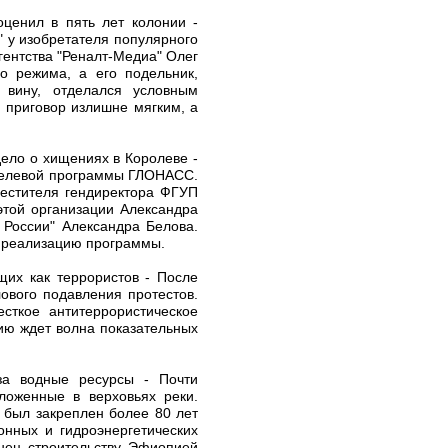
оценил в пять лет колонии -
" у изобретателя популярного
гентства "Реналт-Медиа" Олег
го режима, а его подельник,
 вину, отделался условным
 приговор излишне мягким, а
ело о хищениях в Королеве -
 целевой программы ГЛОНАСС.
местителя гендиректора ФГУП
этой организации Александра
 России" Александра Белова.
а реализацию программы.
щих как террористов - После
ового подавления протестов.
сткое антитеррористическое
цию ждет волна показательных
за водные ресурсы - Почти
ложенные в верховьях реки.
 был закреплен более 80 лет
онных и гидроэнергетических
нец строительству Эфиопией