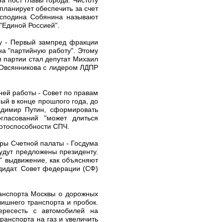
ланирует обеспечить за счет
осподина Собянина называют
"Единой Россией".
му - Первый зампред фракции
а "партийную работу". Этому
м партии стал депутат Михаил
а Овсянникова с лидером ЛДПР
ней работы - Совет по правам
ый в конце прошлого года, до
адимир Путин, сформировать
гласований "может длиться
ботоспособности СПЧ.
оры Счетной палаты - Госдума
удут предложены президенту.
е" выдвижение, как объясняют
дидат. Совет федерации (СФ)
ранспорта Москвы о дорожных
лишнего транспорта и пробок.
ересесть с автомобилей на
ранспорта на газ и увеличить