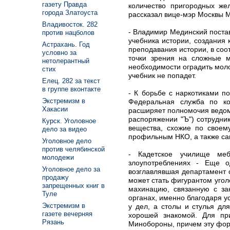
газету Правда
количество пригородных же
города Златоуста
рассказал вице-мэр Москвы
Владивосток. 282
- Владимир Мединский постав
против нацболов
учебника истории, создания
Астрахань. Год
преподавания истории, в соо
условно за
точки зрения на сложные м
нетолерантный
необходимости оградить моло
стих
учебник не попадет.
Елец. 282 за текст
в группе вконтакте
- К борьбе с наркотиками п
Экстремизм в
Федеральная служба по ко
Хакасии
расширяет полномочия ведомс
распоряжении "Ъ") сотрудни
Курск. Уголовное
вещества, схожие по своем
дело за видео
профильным НКО, а также са
Уголовное дело
против челябинской
- Кадетское училище ме
молодежи
злоупотреблениях - Еще 
Уголовное дело за
возглавлявшая департамент о
продажу
может стать фигурантом угол
запрещенных книг в
махинацию, связанную с за
Туле
органах, именно благодаря у
Экстремизм в
у дел, а столы и стулья дл
газете вечерняя
хорошей знакомой. Для пр
Рязань
Минобороны, причем эту фор