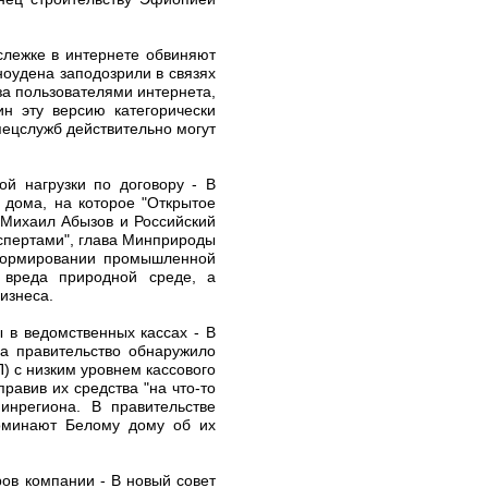
слежке в интернете обвиняют
ноудена заподозрили в связях
 за пользователями интернета,
н эту версию категорически
пецслужб действительно могут
й нагрузки по договору - В
 дома, на которое "Открытое
 Михаил Абызов и Российский
спертами", глава Минприроды
 нормировании промышленной
я вреда природной среде, а
изнеса.
 в ведомственных кассах - В
да правительство обнаружило
 с низким уровнем кассового
авив их средства "на что-то
инрегиона. В правительстве
поминают Белому дому об их
ров компании - В новый совет