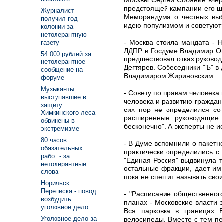
предстоящей кампании его ш
Журналист
Меморандума о честных выб
получил год
идею популизмом и советуют 
колонии за
нетолерантную
- Москва стоила мандата - 
газету
ЛДПР в Госдуме Владимир Ов
54 000 рублей за
предшествовал отказ руковод
нетолерантное
Дегтярев. Собеседники "Ъ" в
сообщение на
Владимиром Жириновским.
форуме
Музыканты
- Совету по правам человека
выступавшие в
человека и развитию граждан
защиту
сих пор не определился со
Химкинского леса
расширенные руководящие 
обвинены в
бесконечно". А эксперты не 
экстремизме
80 часов
- В Думе вспомнили о пакетн
обязательных
практически определились с
работ - за
"Единая Россия" выдвинула т
нетолерантные
остальные фракции, дает им
слова
пока не спешит называть сво
Норильск.
Переписка - повод
- "Расписание общественног
возбудить
планах - Московские власти 
уголовное дело
Вся парковка в границах 
Уголовное дело за
велосипеды. Вместе с тем пе