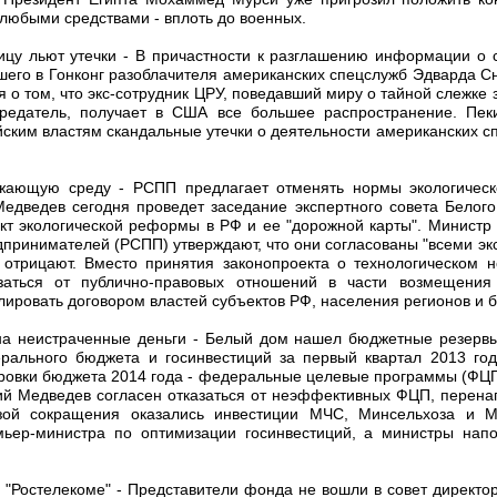
любыми средствами - вплоть до военных.
цу льют утечки - В причастности к разглашению информации о 
шего в Гонконг разоблачителя американских спецслужб Эдварда С
я о том, что экс-сотрудник ЦРУ, поведавший миру о тайной слежке
предатель, получает в США все большее распространение. Пеки
йским властям скандальные утечки о деятельности американских с
ужающую среду - РСПП предлагает отменять нормы экологическо
едведев сегодня проведет заседание экспертного совета Белого
ект экологической реформы в РФ и ее "дорожной карты". Министр
принимателей (РСПП) утверждают, что они согласованы "всеми эк
отрицают. Вместо принятия законопроекта о технологическом
азаться от публично-правовых отношений в части возмещени
лировать договором властей субъектов РФ, населения регионов и б
а неистраченные деньги - Белый дом нашел бюджетные резервы
рального бюджета и госинвестиций за первый квартал 2013 го
ровки бюджета 2014 года - федеральные целевые программы (ФЦП)
й Медведев согласен отказаться от неэффективных ФЦП, перенапр
зой сокращения оказались инвестиции МЧС, Минсельхоза и М
мьер-министра по оптимизации госинвестиций, а министры на
л в "Ростелекоме" - Представители фонда не вошли в совет директо