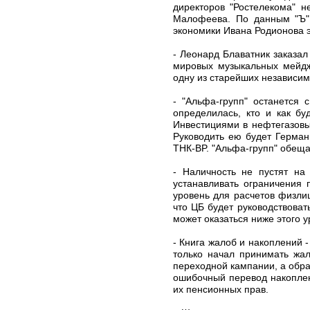
директоров "Ростелекома" н
Малофеева. По данным "Ъ",
экономики Ивана Родионова 
- Леонард Блаватник заказал
мировых музыкальных мейдж
одну из старейших независим
- "Альфа-групп" останется
определилась, кто и как бу
Инвестициями в нефтегазовы
Руководить ею будет Герман
ТНК-BP. "Альфа-групп" обеща
- Наличность не пустят на
устанавливать ограничения 
уровень для расчетов физлиц
что ЦБ будет руководствова
может оказаться ниже этого у
- Книга жалоб и накоплений
только начал принимать жа
переходной кампании, а обра
ошибочный перевод накоплен
их пенсионных прав.