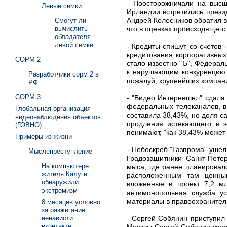
- Поосторожничали на высш
Левые симки
Ирландии встретились прези
Андрей Колесников обратил вн
Смогут ли
что в оценках происходящего,
вычислить
обладателя
левой симки
- Кредиты спишут со счетов
кредитования корпоративных
СОРМ 2
стало известно "Ъ", Федерал
к нарушающим конкуренцию. 
Разработчики сорм 2 в
пожалуй, крупнейших компани
РФ
СОРМ 3
- "Видео Интернешнл" сдала
федеральных телеканалов, в
Глобальная организация
составила 38,43%, но доля 
видеонаблюдения объектов
продления истекающего в э
(ГОВНО)
понимают, "как 38,43% может
Примеры из жизни
- Небоскреб "Газпрома" ушел 
Мыслепреступление
Градозащитники Санкт-Пете
На компьютере
мыса, где ранее планировал
жителя Калуги
расположенным там ценным
обнаружили
вложенные в проект 7,2 мл
экстремизм
антимонопольная служба ус
материалы в правоохранител
8 месяцев условно
за разжигание
- Сергей Собянин приступил
ненависти
вконтакте
Москвы Сергей Собянин вчер