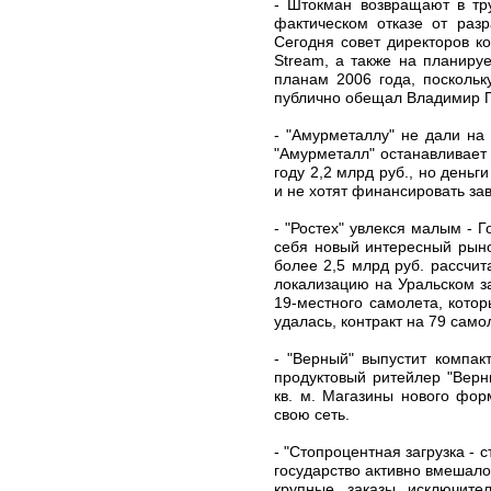
- Штокман возвращают в тру
фактическом отказе от разр
Сегодня совет директоров к
Stream, а также на планиру
планам 2006 года, поскольк
публично обещал Владимир П
- "Амурметаллу" не дали на
"Амурметалл" останавливает
году 2,2 млрд руб., но день
и не хотят финансировать за
- "Ростех" увлекся малым - 
себя новый интересный рыно
более 2,5 млрд руб. рассчи
локализацию на Уральском за
19-местного самолета, кото
удалась, контракт на 79 само
- "Верный" выпустит компа
продуктовый ритейлер "Верн
кв. м. Магазины нового фор
свою сеть.
- "Стопроцентная загрузка - 
государство активно вмешало
крупные заказы исключите