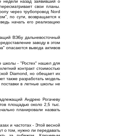
ве недели назад заявивший о
 пересматривает свои планы.
ропу через трубопровод Nord
м", по сути, возвращается к
 ведь начать его реализацию
ежащий ВЭБу дальневосточный
редоставление заводу в этом
ла" опасаются вывода активов
е школы - "Ростех" нашел для
хлетний контракт стоимостью
ской Diamond, но обещает их
чет также разработать модель
 поставки в летные школы не
надлежащий Андрею Рогачеву
тов площадью около 2,5 тыс.
ачально планировали назвать
азах и частотах - Этой весной
т о том, нужно ли передавать
тить за рубежом. Ключевым