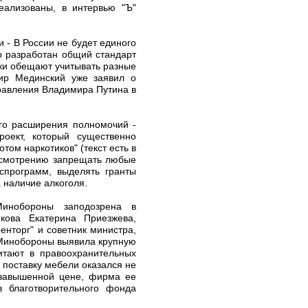
еализованы, в интервью "Ъ"
 - В России не будет единого
о разработан общий стандарт
ики обещают учитывать разные
мир Мединский уже заявил о
правления Владимира Путина в
ого расширения полномочий -
оект, который существенно
ом наркотиков" (текст есть в
 усмотрению запрещать любые
спрограмм, выделять гранты
 наличие алкоголя.
инобороны заподозрена в
ова Екатерина Приезжева,
енторг" и советник министра,
в Минобороны выявила крупную
итают в правоохранительных
 поставку мебели оказался не
о завышенной цене, фирма ее
 благотворительного фонда