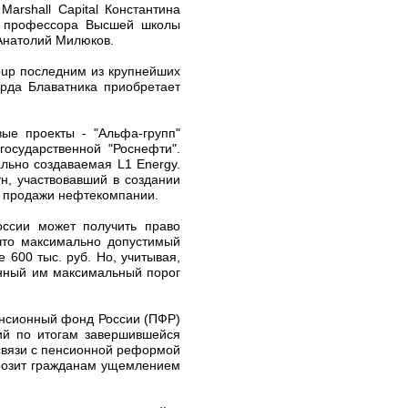
arshall Capital Константина
то профессора Высшей школы
 Анатолий Милюков.
roup последним из крупнейших
рда Блаватника приобретает
ые проекты - "Альфа-групп"
государственной "Роснефти".
льно создаваемая L1 Energy.
н, участвовавший в создании
й продажи нефтекомпании.
оссии может получить право
 что максимально допустимый
 600 тыс. руб. Но, учитывая,
енный им максимальный порог
енсионный фонд России (ПФР)
ий по итогам завершившейся
 связи с пенсионной реформой
грозит гражданам ущемлением