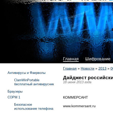
Главная
Шифрование
Главная
»
Новости
»
2013
»
0
Антивирусы и Фаерволы
Дайджест российски
ClamWinPortable
18 июня 2013 года
бесплатный антивирусник
Браузеры
КОММЕРСАНТ
СОРМ 1
Безопасное
www.kommersant.ru
использование телефона