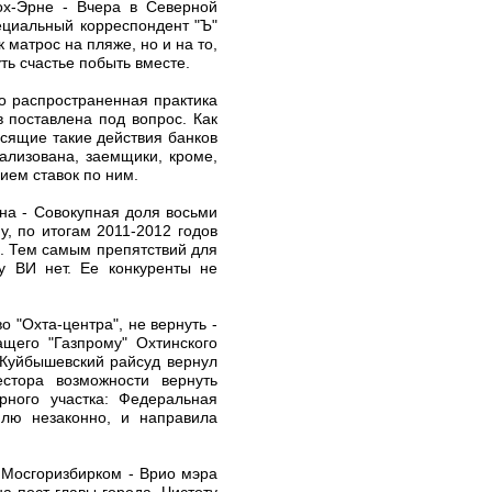
ох-Эрне - Вчера в Северной
ециальный корреспондент "Ъ"
 матрос на пляже, но и на то,
ть счастье побыть вместе.
о распространенная практика
 поставлена под вопрос. Как
осящие такие действия банков
ализована, заемщики, кроме,
ием ставок по ним.
на - Совокупная доля восьми
, по итогам 2011-2012 годов
. Тем самым препятствий для
у ВИ нет. Ее конкуренты не
о "Охта-центра", не вернуть -
щего "Газпрому" Охтинского
 Куйбышевский райсуд вернул
стора возможности вернуть
рного участка: Федеральная
млю незаконно, и направила
 Мосгоризбирком - Врио мэра
 пост главы города. Чистоту