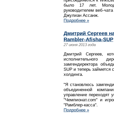
присоединился к WikiLea
было 17 лет. Молод
руководителем веб-чата
Джулиан Ассанж.
Подробнее »
Дмитрий Сергеев н
Rambler-Afisha-SUP
27 июня 2013 года
Дмитрий Сергеев, ко
исполнительного дир
замгендиректора объед
SUP и теперь займется 
холдинга.
"Я становлюсь замгенд
объединенной компани
управление переходят 
"Чемпионат.com" и игр
"Рамблер-касса".
Подробнее »