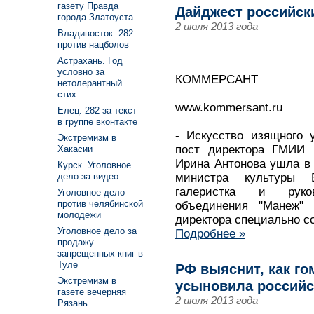
газету Правда
Дайджест российск
города Златоуста
2 июля 2013 года
Владивосток. 282
против нацболов
Астрахань. Год
условно за
КОММЕРСАНТ
нетолерантный
стих
www.kommersant.ru
Елец. 282 за текст
в группе вконтакте
- Искусство изящного 
Экстремизм в
пост директора ГМИИ
Хакасии
Ирина Антонова ушла в о
Курск. Уголовное
министра культуры 
дело за видео
галеристка и руков
Уголовное дело
против челябинской
объединения "Манеж"
молодежи
директора специально с
Уголовное дело за
Подробнее »
продажу
запрещенных книг в
Туле
РФ выяснит, как го
Экстремизм в
усыновила российск
газете вечерняя
2 июля 2013 года
Рязань