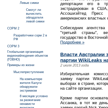
Левые симки
депортации его в тр
экстрадирован в США,
Смогут ли
Ассошиэйтед Пресс
вычислить
обладателя
американских властных 
левой симки
Собеседник агентства
СОРМ 2
"третьей страны", ве
Разработчики сорм 2 в
государство в Восточной
РФ
Подробнее »
СОРМ 3
Глобальная организация
Власти Австралии 
видеонаблюдения объектов
(ГОВНО)
партии WikiLeaks н
Примеры из жизни
2 июля 2013 года
Мыслепреступление
Избирательная комисс
заявку партии WikiLe
На компьютере
жителя Калуги
выборах в стране, котор
обнаружили
на сайте организации.
экстремизм
8 месяцев условно
Кроме партии основате
за разжигание
Ассанжа, в тот же ден
ненависти
заявки партий Nick Xen
вконтакте