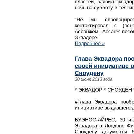
властей, заявил эквадо
ночь на субботу в телеи
"Не мы спровоциро
контактировал с (осн
Ассанжем, Ассанж посо
Эквадоре.
Подробнее »
Глава Эквадора поо
своей инициативе 
Сноудену
30 июня 2013 года
* ЭКВАДОР * СНОУДЕН 
#Глава Эквадора пообе
инициативе выдавшего 
БУЭНОС-АЙРЕС, 30 июн
Эквадора в Лондоне Фи
Сноудену документы б