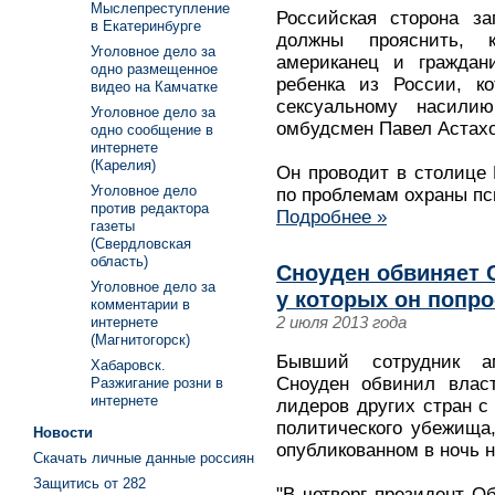
Мыслепреступление
Российская сторона за
в Екатеринбурге
должны прояснить, 
Уголовное дело за
американец и граждан
одно размещенное
ребенка из России, ко
видео на Камчатке
сексуальному насили
Уголовное дело за
омбудсмен Павел Астахо
одно сообщение в
интернете
(Карелия)
Он проводит в столице
Уголовное дело
по проблемам охраны пс
против редактора
Подробнее »
газеты
(Свердловская
область)
Сноуден обвиняет 
Уголовное дело за
у которых он попр
комментарии в
2 июля 2013 года
интернете
(Магнитогорск)
Бывший сотрудник а
Хабаровск.
Сноуден обвинил влас
Разжигание розни в
интернете
лидеров других стран с
политического убежища,
Новости
опубликованном в ночь на
Скачать личные данные россиян
Защитись от 282
"В четверг президент О