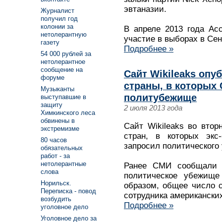
эвтаназии.
Журналист
получил год
колонии за
В апреле 2013 года Ас
нетолерантную
участие в выборах в Се
газету
Подробнее »
54 000 рублей за
нетолерантное
сообщение на
Сайт Wikileaks опу
форуме
страны, в которых
Музыканты
политубежище
выступавшие в
защиту
2 июля 2013 года
Химкинского леса
обвинены в
Сайт Wikileaks во втор
экстремизме
стран, в которых экс
80 часов
запросил политического
обязательных
работ - за
нетолерантные
Ранее СМИ сообщали 
слова
политическое убежище
Норильск.
образом, общее число с
Переписка - повод
сотрудника американских
возбудить
Подробнее »
уголовное дело
Уголовное дело за