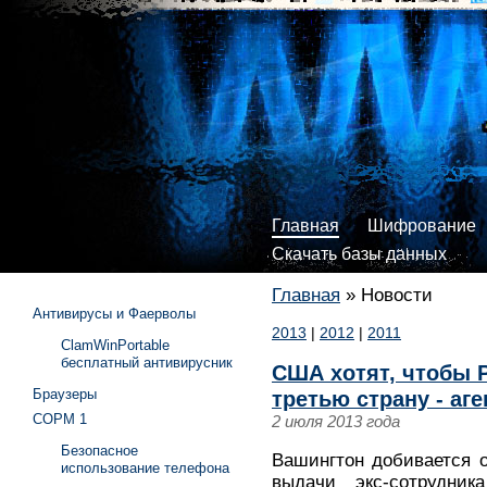
Главная
Шифрование
Скачать базы данных
Главная
»
Новости
Антивирусы и Фаерволы
2013
|
2012
|
2011
ClamWinPortable
бесплатный антивирусник
США хотят, чтобы 
Браузеры
третью страну - аг
СОРМ 1
2 июля 2013 года
Безопасное
Вашингтон добивается 
использование телефона
выдачи экс-сотрудни