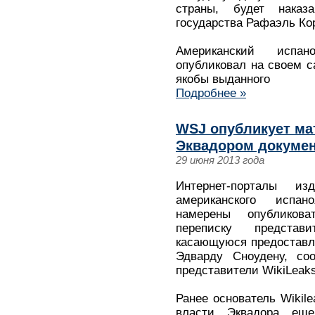
страны, будет нака
государства Рафаэль Ко
Американский испан
опубликовал на своем с
якобы выданного
Подробнее »
WSJ опубликует ма
Эквадором докумен
29 июня 2013 года
Интернет-порталы и
американского испано
намерены опубликова
переписку представ
касающуюся предоставл
Эдварду Сноудену, со
представители WikiLeaks
Ранее основатель Wikil
власти Эквадора ещ