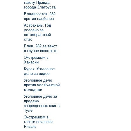
газету Правда
города Златоуста
Владивосток. 282
против нацболов
Астрахань. Год
условно за
нетолерантный
стих
Елец. 282 за текст
в группе вконтакте
Экстремизм в
Хакасии
Курск. Уголовное
дело за видео
Уголовное дело
против челябинской
молодежи
Уголовное дело за
продажу
запрещенных книг в
Туле
Экстремизм в
газете вечерняя
Рязань