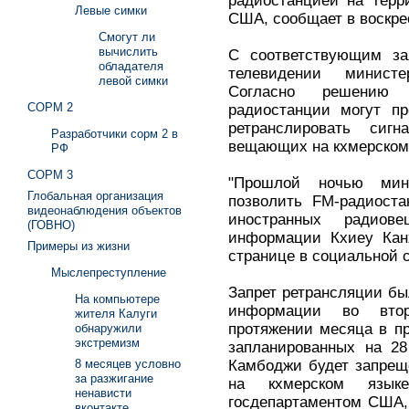
радиостанцией на терр
Левые симки
США, сообщает в воскре
Смогут ли
вычислить
С соответствующим за
обладателя
телевидении минист
левой симки
Согласно решению 
СОРМ 2
радиостанции могут пр
ретранслировать сигн
Разработчики сорм 2 в
вещающих на кхмерском
РФ
СОРМ 3
"Прошлой ночью мин
Глобальная организация
позволить FM-радиоста
видеонаблюдения объектов
иностранных радиов
(ГОВНО)
информации Кхиеу Канх
Примеры из жизни
странице в социальной с
Мыслепреступление
Запрет ретрансляции б
На компьютере
информации во втор
жителя Калуги
протяжении месяца в п
обнаружили
экстремизм
запланированных на 28
Камбоджи будет запрещ
8 месяцев условно
за разжигание
на кхмерском языке
ненависти
госдепартаментом США, 
вконтакте