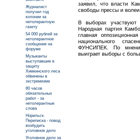
заявил, что власти Ка
Журналист
свободы прессы и волеи
получил год
колонии за
нетолерантную
В выборах участвуют 
газету
Народная партия Камбо
54 000 рублей за
главная оппозиционная
нетолерантное
национального спас
сообщение на
ФУНСИПЕК. По мнени
форуме
выиграет выборы с бол
Музыканты
выступавшие в
защиту
Химкинского леса
обвинены в
экстремизме
80 часов
обязательных
работ - за
нетолерантные
слова
Норильск.
Переписка - повод
возбудить
уголовное дело
Уголовное дело за