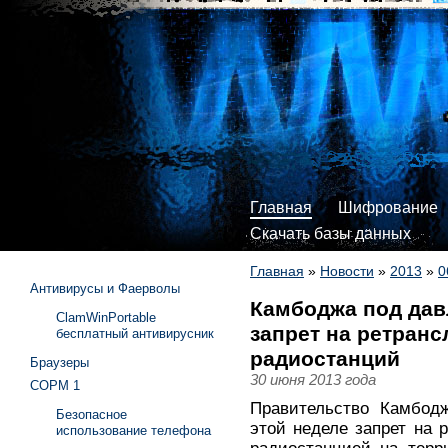
Главная
Шифрование
Скачать базы данных
Главная
»
Новости
»
2013
»
0
Антивирусы и Фаерволы
Камбоджа под да
ClamWinPortable
запрет на ретран
бесплатный антивирусник
радиостанций
Браузеры
30 июня 2013 года
СОРМ 1
Правительство Камбод
Безопасное
этой неделе запрет на 
использование телефона