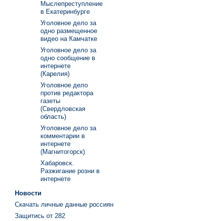
Мыслепреступление
в Екатеринбурге
Уголовное дело за
одно размещенное
видео на Камчатке
Уголовное дело за
одно сообщение в
интернете
(Карелия)
Уголовное дело
против редактора
газеты
(Свердловская
область)
Уголовное дело за
комментарии в
интернете
(Магнитогорск)
Хабаровск.
Разжигание розни в
интернете
Новости
Скачать личные данные россиян
Защитись от 282