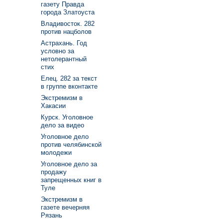
газету Правда
города Златоуста
Владивосток. 282
против нацболов
Астрахань. Год
условно за
нетолерантный
стих
Елец. 282 за текст
в группе вконтакте
Экстремизм в
Хакасии
Курск. Уголовное
дело за видео
Уголовное дело
против челябинской
молодежи
Уголовное дело за
продажу
запрещенных книг в
Туле
Экстремизм в
газете вечерняя
Рязань