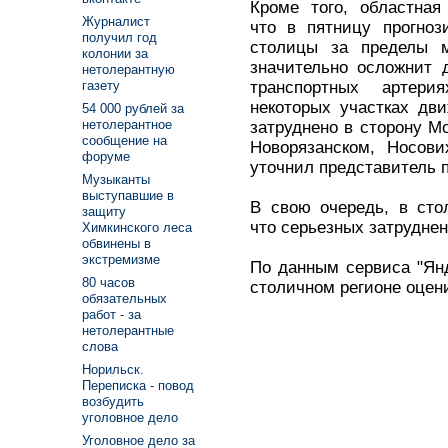
Кроме того, областная
Журналист
что в пятницу прогноз
получил год
столицы за пределы м
колонии за
значительно осложнит 
нетолерантную
транспортных артери
газету
некоторых участках дв
54 000 рублей за
нетолерантное
затруднено в сторону М
сообщение на
Новорязанском, Носови
форуме
уточнил представитель 
Музыканты
выступавшие в
В свою очередь, в сто
защиту
что серьезных затруднен
Химкинского леса
обвинены в
экстремизме
По данным сервиса "Янд
80 часов
столичном регионе оцен
обязательных
работ - за
нетолерантные
слова
Норильск.
Переписка - повод
возбудить
уголовное дело
Уголовное дело за