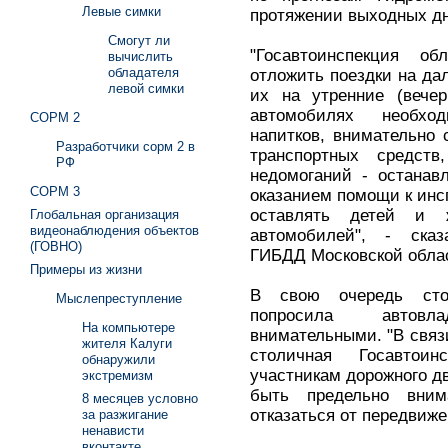
Левые симки
протяжении выходных дн
Смогут ли
"Госавтоинспекция о
вычислить
обладателя
отложить поездки на да
левой симки
их на утренние (вечер
автомобилях необхо
СОРМ 2
напитков, внимательно 
Разработчики сорм 2 в
транспортных средств
РФ
недомоганий - останав
СОРМ 3
оказанием помощи к инс
оставлять детей и 
Глобальная организация
видеонаблюдения объектов
автомобилей", - сказ
(ГОВНО)
ГИБДД Московской обла
Примеры из жизни
В свою очередь стол
Мыслепреступление
попросила автовл
На компьютере
внимательными. "В связ
жителя Калуги
столичная Госавтои
обнаружили
участникам дорожного д
экстремизм
быть предельно вним
8 месяцев условно
отказаться от передвиже
за разжигание
ненависти
вконтакте