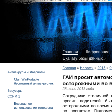
Главная
Шифрование
Скачать базы данных
Главная
»
Новости
»
2013
»
0
Антивирусы и Фаерволы
ГАИ просит автом
ClamWinPortable
осторожными во 
бесплатный антивирусник
28 июня 2013 года
Браузеры
Сотрудники столичной 
СОРМ 1
просят водителей бы
Безопасное
осторожными во время а
использование телефона
по прогнозам Гидроме