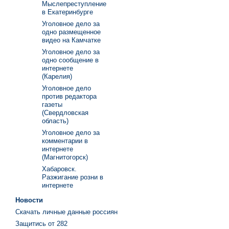
Мыслепреступление
в Екатеринбурге
Уголовное дело за
одно размещенное
видео на Камчатке
Уголовное дело за
одно сообщение в
интернете
(Карелия)
Уголовное дело
против редактора
газеты
(Свердловская
область)
Уголовное дело за
комментарии в
интернете
(Магнитогорск)
Хабаровск.
Разжигание розни в
интернете
Новости
Скачать личные данные россиян
Защитись от 282