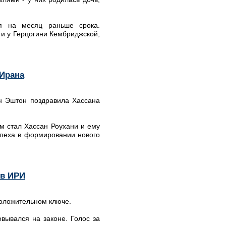
я на месяц раньше срока.
 и у Герцогини Кембриджской,
 Ирана
н Эштон поздравила Хассана
м стал Хассан Роухани и ему
спеха в формировании нового
 в ИРИ
положительном ключе.
вывался на законе. Голос за