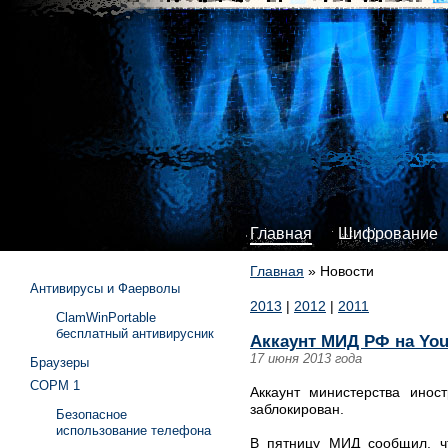
Главная
Шифрование
Главная
»
Новости
Антивирусы и Фаерволы
2013
|
2012
|
2011
ClamWinPortable
бесплатный антивирусник
Аккаунт МИД РФ на You
17 июня 2013 года
Браузеры
СОРМ 1
Аккаунт министерства инос
заблокирован.
Безопасное
использование телефона
В пятницу МИД сообщил, чт