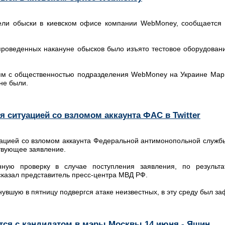
ели обыски в киевском офисе компании WebMoney, сообщается 
проведенных накануне обысков было изъято тестовое оборудовани
зям с общественностью подразделения WebMoney на Украине Мар
не были.
я ситуацией со взломом аккаунта ФАС в Twitter
ацией со взломом аккаунта Федеральной антимонопольной службы (
твующее заявление.
нную проверку в случае поступления заявления, по результа
сказал представитель пресс-центра МВД РФ.
инувшую в пятницу подвергся атаке неизвестных, в эту среду был 
ся с кандидатом в мэры Москвы 14 июня - Яшин