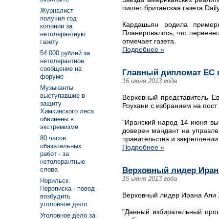
пишет британская газета Daily
Журналист
получил год
Кардашьян родила пример
колонии за
Планировалось, что первенец
нетолерантную
отмечает газета.
газету
Подробнее »
54 000 рублей за
нетолерантное
сообщение на
Главный дипломат ЕС п
форуме
16 июня 2013 года
Музыканты
выступавшие в
Верховный представитель Е
защиту
Роухани с избранием на пост
Химкинского леса
обвинены в
"Иранский народ 14 июня вы
экстремизме
доверен мандант на управле
80 часов
правительства и закреплении
обязательных
Подробнее »
работ - за
нетолерантные
Верховный лидер Иран
слова
15 июня 2013 года
Норильск.
Переписка - повод
Верховный лидер Ирана Али 
возбудить
уголовное дело
"Данный избирательный проц
Уголовное дело за