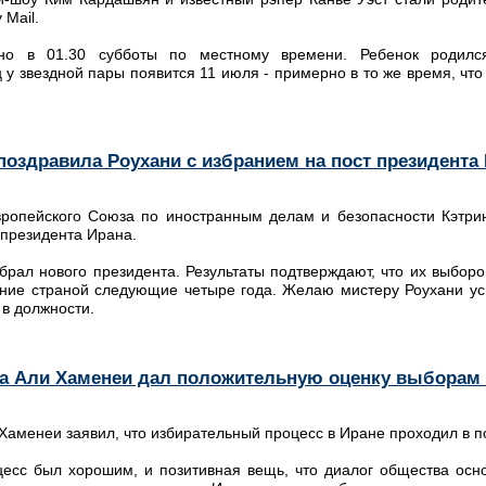
 Mail.
но в 01.30 субботы по местному времени. Ребенок родилс
 у звездной пары появится 11 июля - примерно в то же время, что
оздравила Роухани с избранием на пост президента
вропейского Союза по иностранным делам и безопасности Кэтри
 президента Ирана.
брал нового президента. Результаты подтверждают, что их выборо
ние страной следующие четыре года. Желаю мистеру Роухани у
 в должности.
а Али Хаменеи дал положительную оценку выборам
Хаменеи заявил, что избирательный процесс в Иране проходил в 
есс был хорошим, и позитивная вещь, что диалог общества осно