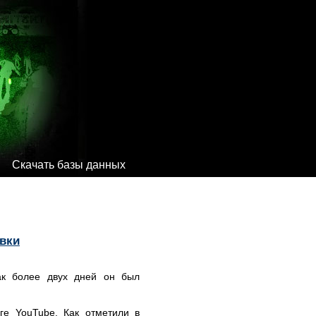
Скачать базы данных
вки
как более двух дней он был
ге YouTube. Как отметили в