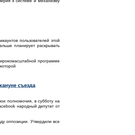
верия к системе и механизму
ккаунтов пользователей этой
дальше планирует раскрывать
 широкомасштабной программе
 которой
кануне съезда
вои полномочия, в субботу на
acebook народный депутат от
ду оппозиции. Утвердили все