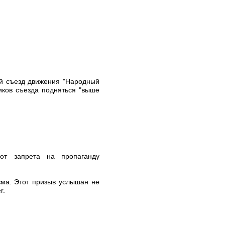
ый съезд движения "Народный
иков съезда подняться "выше
от запрета на пропаганду
зма. Этот призыв услышан не
r.