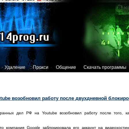
Удаление
Прокси
Общение
Скачать программы
tube возобновил работу после двухдневной блокиро
транных дел РФ на Youtube возобновил работу после того, 
о компания Google заблокировала его аккаунт на видеохостин