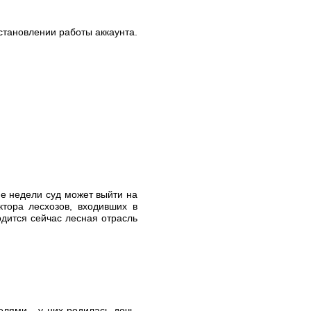
становлении работы аккаунта.
ие недели суд может выйти на
тора лесхозов, входивших в
одится сейчас лесная отрасль
лями - у них родилась дочь,