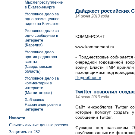
Мыслепреступление
в Екатеринбурге
Дайджест российских С
Уголовное дело за
14 июня 2013 года
одно размещенное
видео на Камчатке
Уголовное дело за
одно сообщение в
КОММЕРСАНТ
интернете
(Карелия)
www.kommersant.ru
Уголовное дело
- Приднестровье собирается
против редактора
газеты
очередной годовщиной воор
(Свердловская
войну. Власти ПМР приняли 
область)
находящимися под юрисдикц
Подробнее »
Уголовное дело за
комментарии в
интернете
Twitter позволил созд
(Магнитогорск)
14 июня 2013 года
Хабаровск.
Разжигание розни в
Cайт микроблогов Twitter с
интернете
которые помогут создать у
сообщении Twitter.
Новости
Скачать личные данные россиян
Функция под названием #F
Защитись от 282
опубликованных им фотографи