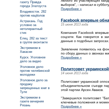
любого из участвующих канд
газету Правда
выборов", - написал в субботу
города Златоуста
Подробнее »
Владивосток. 282
против нацболов
Facebook впервые обна
Астрахань. Год
15 июня 2013 года
условно за
нетолерантный
Компания Facebook впервые 
стих
соцсети. Как говорится в з
Елец. 282 за текст
данные о подобных запросах
в группе вконтакте
Экстремизм в
Заявление появилось на фон
Хакасии
по сбору данных о звонках м
Курск. Уголовное
Подробнее »
дело за видео
Уголовное дело
Политсовет украинской
против челябинской
14 июня 2013 года
молодежи
Уголовное дело за
Политсовет украинской оппоз
продажу
объединительном съезде пар
запрещенных книг в
этой партии Арсен Аваков.
Туле
Экстремизм в
"Завершился политсовет "Ба
газете вечерняя
ключевые положения и моме
Рязань
Подробнее »