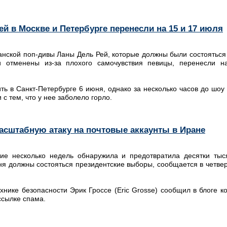
й в Москве и Петербурге перенесли на 15 и 17 июля
анской поп-дивы Ланы Дель Рей, которые должны были состояться 
 отменены из-за плохого самочувствия певицы, перенесли 
ь в Санкт-Петербурге 6 июня, однако за несколько часов до шоу
 с тем, что у нее заболело горло.
асштабную атаку на почтовые аккаунты в Иране
ие несколько недель обнаружила и предотвратила десятки тыс
юня должны состояться президентские выборы, сообщается в четвер
хнике безопасности Эрик Гроссе (Eric Grosse) сообщил в блоге 
сылке спама.