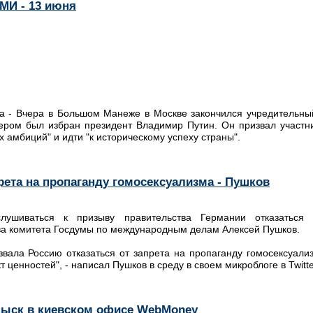
МИ - 13 июня
а - Вчера в Большом Манеже в Москве закончился учредительн
дером был избран президент Владимир Путин. Он призвал участн
 амбиций" и идти "к историческому успеху страны".
рета на пропаганду гомосексуализма - Пушков
лушиваться к призыву правительства Германии отказаться 
ава комитета Госдумы по международным делам Алексей Пушков.
звала Россию отказаться от запрета на пропаганду гомосексуали
т ценностей", - написал Пушков в среду в своем микроблоге в Twitte
быск в киевском офисе WebMoney