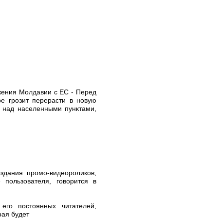
жения Молдавии с ЕС - Перед
е грозит перерасти в новую
я над населенными пунктами,
оздания промо-видеороликов,
 пользователя, говорится в
его постоянных читателей,
рая будет