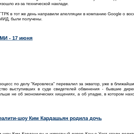
изошло из-за технической наклади.
ГТРК в тот же день направили апелляции в компанию Google о вос
 МИД, были получены.
МИ - 17 июня
роцесс по делу "Кировлеса" перевалил за экватор, уже в ближайш
ство выступивших в суде свидетелей обвинения - бывшие дирек
ольше не об экономических хищениях, а об упадке, в котором нах
реалити-шоу Ким Кардашьян родила дочь
и-шоу Ким Кардашьян и известный рэпер Канье Уэст стали родите