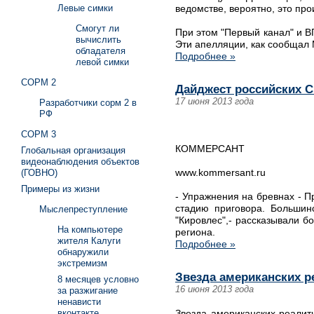
Левые симки
ведомстве, вероятно, это про
Смогут ли
При этом "Первый канал" и В
вычислить
Эти апелляции, как сообщал
обладателя
Подробнее »
левой симки
СОРМ 2
Дайджест российских С
17 июня 2013 года
Разработчики сорм 2 в
РФ
СОРМ 3
КОММЕРСАНТ
Глобальная организация
видеонаблюдения объектов
www.kommersant.ru
(ГОВНО)
Примеры из жизни
- Упражнения на бревнах - П
стадию приговора. Большин
Мыслепреступление
"Кировлес",- рассказывали б
На компьютере
региона.
жителя Калуги
Подробнее »
обнаружили
экстремизм
Звезда американских 
8 месяцев условно
16 июня 2013 года
за разжигание
ненависти
Звезда американских реалит
вконтакте