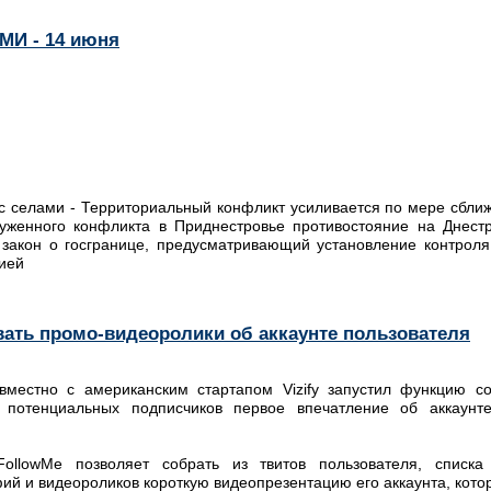
МИ - 14 июня
 с селами - Территориальный конфликт усиливается по мере сбли
уженного конфликта в Приднестровье противостояние на Днестр
закон о госгранице, предусматривающий установление контрол
ией
авать промо-видеоролики об аккаунте пользователя
овместно с американским стартапом Vizify запустил функцию с
 потенциальных подписчиков первое впечатление об аккаунте
ollowMe позволяет собрать из твитов пользователя, списка 
й и видеороликов короткую видеопрезентацию его аккаунта, кото