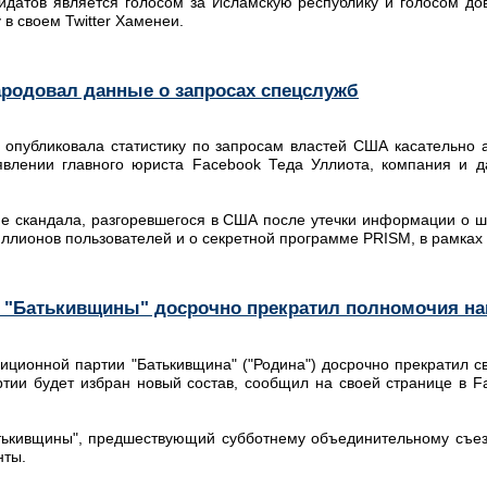
идатов является голосом за Исламскую республику и голосом до
 в своем Twitter Хаменеи.
родовал данные о запросах спецслужб
опубликовала статистику по запросам властей США касательно а
аявлении главного юриста Facebook Теда Уллиота, компания и 
.
е скандала, разгоревшегося в США после утечки информации о
иллионов пользователей и о секретной программе PRISM, в рамках
 "Батькивщины" досрочно прекратил полномочия на
иционной партии "Батькивщина" ("Родина") досрочно прекратил с
тии будет избран новый состав, сообщил на своей странице в F
тькивщины", предшествующий субботнему объединительному съез
нты.