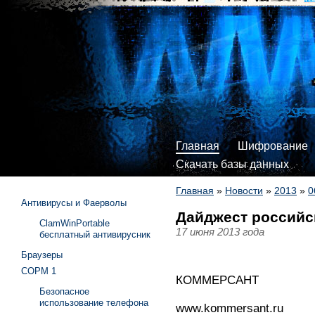
Главная
Шифрование
Скачать базы данных
Главная
»
Новости
»
2013
»
0
Антивирусы и Фаерволы
Дайджест российс
ClamWinPortable
17 июня 2013 года
бесплатный антивирусник
Браузеры
СОРМ 1
КОММЕРСАНТ
Безопасное
использование телефона
www.kommersant.ru