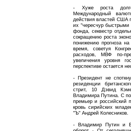
- Хуже роста долг
Международный валют
действия властей США п
их "чересчур быстрыми
фонда, секвестр отдель
сокращению роста эконо
понижению прогноза на
время, советуя Конгр
расходов, МВФ по-пр
увеличения уровня гос
перспективе остается не
- Президент не споткн
резиденции британског
стрит, 10 Дэвид Кэм
Владимира Путина. С по
премьер и российский п
кровь сирийских младе
"Ъ" Андрей Колесников.
- Владимир Путин и Б
оборот - От сегодняш