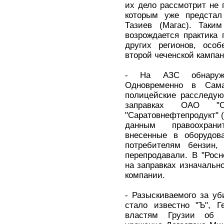
их дело рассмотрит не 
которым уже предстал
Тазиев (Магас). Таки
возрождается практика
других регионов, особ
второй чеченской кампан
- На АЗС обнаруж
Одновременно в Сама
полицейские расследую
заправках ОАО "С
"Саратовнефтепродукт" (
данным правоохрани
внесенные в оборудов
потребителям бензин,
перепродавали. В "Рос
на заправках изначальн
компании.
- Разыскиваемого за уб
стало известно "Ъ", Г
властям Грузии об э