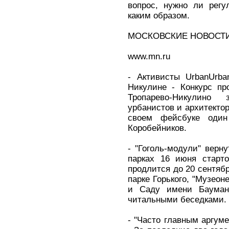
вопрос, нужно ли регу
каким образом.
МОСКОВСКИЕ НОВОСТ
www.mn.ru
- Активисты UrbanUrba
Никулине - Конкурс пр
Тропарево-Никулино
урбанистов и архитекто
своем фейсбуке один
Коробейников.
- "Гоголь-модули" верн
парках 16 июня старто
продлится до 20 сентябр
парке Горького, "Музеон
и Саду имени Бауман
читальными беседками.
- "Часто главным аргум