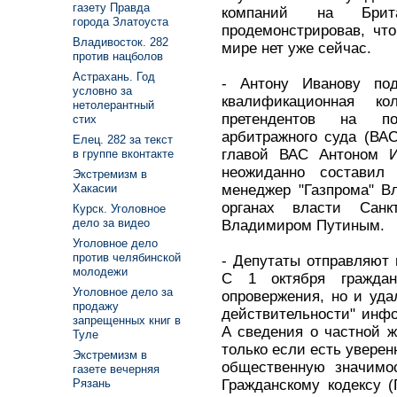
газету Правда
компаний на Брита
города Златоуста
продемонстрировав, чт
Владивосток. 282
мире нет уже сейчас.
против нацболов
Астрахань. Год
- Антону Иванову по
условно за
квалификационная к
нетолерантный
претендентов на по
стих
арбитражного суда (ВА
Елец. 282 за текст
главой ВАС Антоном 
в группе вконтакте
неожиданно составил
Экстремизм в
менеджер "Газпрома" В
Хакасии
органах власти Сан
Курск. Уголовное
дело за видео
Владимиром Путиным.
Уголовное дело
против челябинской
- Депутаты отправляют 
молодежи
С 1 октября граждан
Уголовное дело за
опровержения, но и уд
продажу
действительности" инфо
запрещенных книг в
А сведения о частной ж
Туле
только если есть уверен
Экстремизм в
общественную значимос
газете вечерняя
Гражданскому кодексу (
Рязань