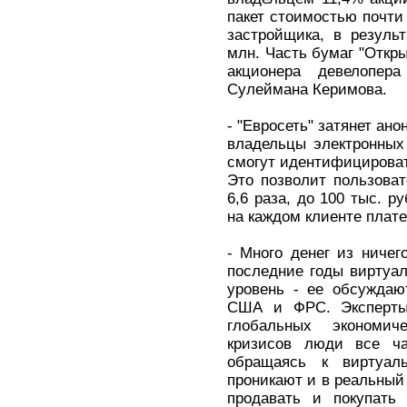
пакет стоимостью почти
застройщика, в резуль
млн. Часть бумаг "Откры
акционера девелопер
Сулеймана Керимова.
- "Евросеть" затянет ан
владельцы электронных 
смогут идентифицировать
Это позволит пользова
6,6 раза, до 100 тыс. р
на каждом клиенте плат
- Много денег из ничег
последние годы виртуа
уровень - ее обсужда
США и ФРС. Эксперты 
глобальных экономи
кризисов люди все ча
обращаясь к виртуал
проникают и в реальный
продавать и покупать 