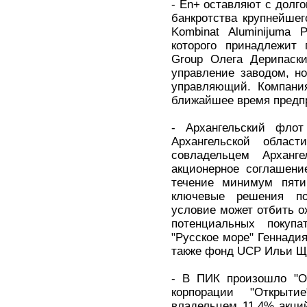
- En+ оставляют с долг
банкротства крупнейшег
Kombinat Aluminijuma 
которого принадлежит 
Group Олега Дерипаски
управление заводом, н
управляющий. Компания
ближайшее время предпр
- Архангельский фло
Архангельской облас
совладельцем Арханге
акционерное соглашени
течение минимум пяти
ключевые решения по
условие может отбить о
потенциальных покупа
"Русское море" Геннади
также фонд UCP Ильи Щ
- В ПИК произошло "От
корпорации "Открытие
владельцем 11,4% акци