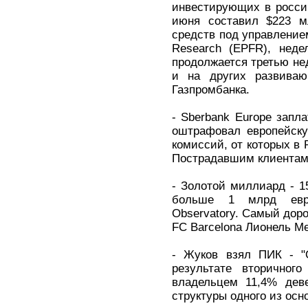
инвестирующих в россий
июня составил $223 м
средств под управлением
Research (EPFR), неде
продолжается третью нед
и на других развиваю
Газпромбанка.
- Sberbank Europe запл
оштрафовал европейску
комиссий, от которых в 
Пострадавшим клиентам 
- Золотой миллиард - 
больше 1 млрд евро
Observatory. Самый дор
FC Barcelona Лионель Ме
- Жуков взял ПИК - "
результате вторичног
владельцем 11,4% дев
структуры одного из ос