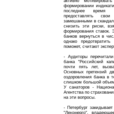
активно мотивироват
формировании индикати
последнее время м
предоставлять свои
замешанными в скандал
снизить эти риски, вз
формирования ставок. 
банков вернуться в чи
однако предотвратить
поможет, считают экспер
- Аудиторы перечитали
банка "Российский кап
почти пять лет, вызв
Основных претензий дв
оздоровления банка в 
слишком большой объем
У санаторов - Национа
Агентства по страховани
на эти вопросы.
- Петербург закидывает
"Ленэнерго", владеюще