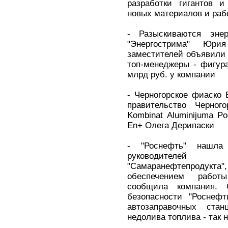
разработки гигантов и
новых материалов и раб
- Разыскиваются энер
"Энергострима" Юр
заместителей объявили
топ-менеджеры - фигур
млрд руб. у компании
- Черногорское фиаско 
правительство Черног
Kombinat Aluminijuma Po
En+ Олега Дерипаски
- "Роснефть" нашла
руководителей
"Самаранефтепродук
обеспечением работы
сообщила компания.
безопасности "Роснеф
автозаправочных ста
недолива топлива - так