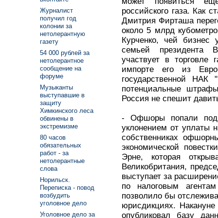
может появиться ещ
российского газа. Как с
Журналист
получил год
Дмитрия Фирташа перего
колонии за
около 5 млрд кубометро
нетолерантную
Курченко, чей бизнес 
газету
семьей президента 
54 000 рублей за
участвует в торговле 
нетолерантное
импорте его из Евр
сообщение на
форуме
государственной НАК "
Музыканты
потенциальные штрафы 
выступавшие в
Россия не спешит давит
защиту
Химкинского леса
- Офшоры попали под
обвинены в
экстремизме
уклонением от уплаты 
собственниках офшорны
80 часов
обязательных
экономической повестк
работ - за
Эрне, которая открыв
нетолерантные
Великобритания, предсе
слова
выступает за расширен
Норильск.
по налоговым агентам
Переписка - повод
позволило бы отслежива
возбудить
уголовное дело
юрисдикциях. Накануне 
опубликовал базу дан
Уголовное дело за