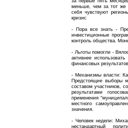
за первые пять месяце
меньше, чем за тот же 
себя чувствуют регион
кризис
- Пора все знать - Пр
инвестиционные програ
контроль общества. Мон
- Льготы помогли - Вяло
активнее использовать
финансовых результато
- Механизмы власти: К
Предстоящие выборы м
составом участников, с
результатами голосо
применения "муниципал
местного самоуправле
значения.
- Человек недели: Мих
нестандартный поли