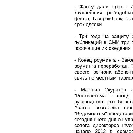
- Флоту дали срок - А
крупнейших рыбодобытч
флота, Газпромбанк, ог
срок сделки
- Три года на защиту 
публикаций в СМИ три г
порочащие их сведения
- Конец роуминга - Зако
роуминга переработан. Т
своего региона абоне
связь по местным тари
- Маршал Скуратов -
"Ростелекома" - фонд 
руководство: его бывш
Азатян возглавил фонд
"Ведомостям" представи
сегодняшнего дня он уп
совета директоров Inve
начале 2012 г. совм