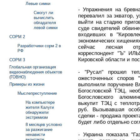
Левые симки
- Упражнения на бревн
Смогут ли
перевалил за экватор, 
вычислить
выйти на стадию приго
обладателя
суде свидетелей обвине
левой симки
входивших в "Кировле
СОРМ 2
экономических хищениях,
Разработчики сорм 2 в
сейчас лесная отр
РФ
корреспондент "Ъ" ИЛ
Кировской области и пос
СОРМ 3
Глобальная организация
- "Русал" прошел теп
видеонаблюдения объектов
(ГОВНО)
ожесточенных споров "
выполнили поручение В
Примеры из жизни
Богословской ТЭЦ, нео
Мыслепреступление
Богословского алюмин
На компьютере
выкупит ТЭЦ с теплотр
жителя Калуги
руб. Вызывавшая особ
обнаружили
сделки - продажа проек
экстремизм
будет либо отдельно сог
8 месяцев условно
за разжигание
- Украина показала "Г
ненависти
вконтакте