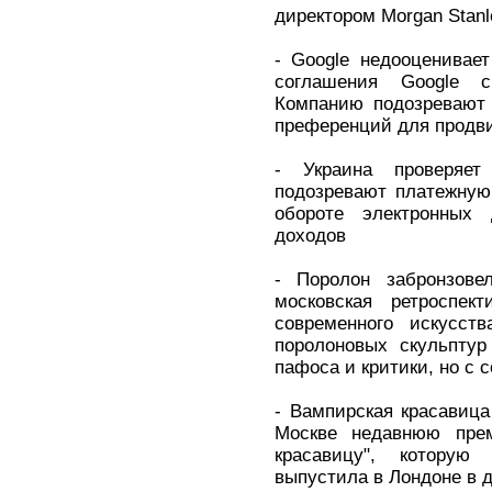
директором Morgan Stan
- Google недооценивае
соглашения Google с
Компанию подозревают 
преференций для продви
- Украина проверяе
подозревают платежную
обороте электронных
доходов
- Поролон забронзове
московская ретроспек
современного искусст
поролоновых скульпту
пафоса и критики, но с 
- Вампирская красавица
Москве недавнюю пре
красавицу", котору
выпустила в Лондоне в д