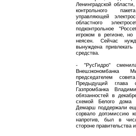
Ленинградской области,
контрольного паке
управляющей электрос
областного электро
подконтрольное "Росс
игроком в регионе, но
неясен. Сейчас нуж
вынуждена привлекать
средства.
- "РусГидро" смени
Внешэкономбанка М
председателем совет
Предыдущий глава с
Газпромбанка Владим
обязанностей в декабр
схемой Белого дома п
Демарш поддержали еще
сорвало допэмиссию ко
напротив, был в чис
стороне правительства 