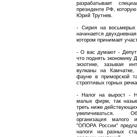
разрабатывает специ
президенте РФ, которую
Юрий Трутнев.
- Сирия на восьмерых
начинается двухдневная
котором принимает учас
- О вас думают - Депут
что поднять экономику Д
экзотике, зазывая ин
вулканы на Камчатке,
фауне в приморской т
строптивых горных речка
- Налог на вырост - Н
малых фирм, так назыв
треть ниже действующих.
увеличиваться. Об
организация малого и
"ОПОРА России" предла
налоги на разных ст