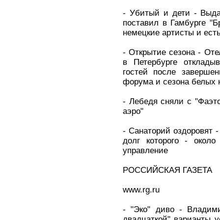
- Убитый и дети - Выд
поставил в Гамбурге "Б
немецкие артисты и ест
- Открытие сезона - Оте
в Петербурге откладыв
гостей после завершен
форума и сезона белых 
- Лебедя сняли с "Фаэто
аэро"
- Санаторий оздоровят 
долг которого - около
управление
РОССИЙСКАЯ ГАЗЕТА
www.rg.ru
- "Эко" диво - Владим
двадцаткой" варианты у