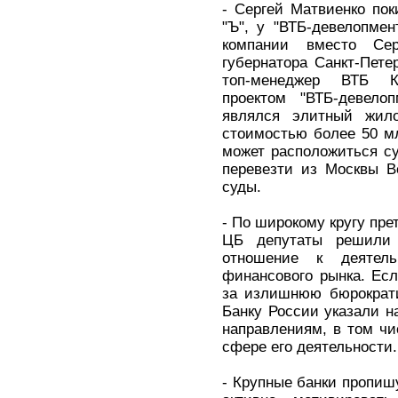
- Сергей Матвиенко пок
"Ъ", у "ВТБ-девелопмен
компании вместо Се
губернатора Санкт-Пете
топ-менеджер ВТБ К
проектом "ВТБ-девело
являлся элитный жило
стоимостью более 50 мл
может расположиться су
перевезти из Москвы 
суды.
- По широкому кругу пре
ЦБ депутаты решили п
отношение к деятель
финансового рынка. Ес
за излишнюю бюрократи
Банку России указали н
направлениям, в том ч
сфере его деятельности.
- Крупные банки пропишу