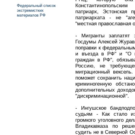
Константинопольским
Федеральный список
экстремистких
патриарх, Эстонская п
материалов РФ
патриархата - не "аге
"местная православная 
- Мигранты заплатят
Госдумы Алексей Журав
поправки к федеральным
и въезда в РФ" и "О 
граждан в РФ", обязыв
Россию, не требующе
миграционный вексель.
поможет сохранить нац
криминогенную обстан
дополнительных доходо
"дискриминационной".
- Ингушское бандподп
судьям - Как стало из
громкого уголовного де
Владикавказа по реш
судить не в Северной Ос