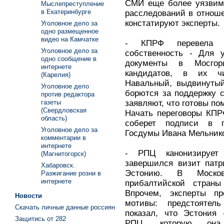
СМИ еще более уязвимы
Мыслепреступление
в Екатеринбурге
расследований в отноше
констатируют эксперты.
Уголовное дело за
одно размещенное
видео на Камчатке
- КПРФ перевела м
Уголовное дело за
собственность - Для 
одно сообщение в
документы в Мосгор
интернете
кандидатов, в их ч
(Карелия)
Навальный, выдвинуты
Уголовное дело
борются за поддержку 
против редактора
заявляют, что готовы п
газеты
(Свердловская
Начать переговоры КПР
область)
соберет подписи в п
Уголовное дело за
Госдумы Ивана Мельник
комментарии в
интернете
- РПЦ канонизирует
(Магнитогорск)
завершился визит патр
Хабаровск.
Эстонию. В Москов
Разжигание розни в
интернете
прибалтийской страны
Впрочем, эксперты пр
Новости
мотивы: предстоятел
Скачать личные данные россиян
показал, что Эстония 
Защитись от 282
РПЦ, которую она