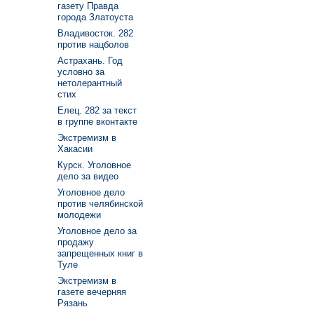
газету Правда
города Златоуста
Владивосток. 282
против нацболов
Астрахань. Год
условно за
нетолерантный
стих
Елец. 282 за текст
в группе вконтакте
Экстремизм в
Хакасии
Курск. Уголовное
дело за видео
Уголовное дело
против челябинской
молодежи
Уголовное дело за
продажу
запрещенных книг в
Туле
Экстремизм в
газете вечерняя
Рязань