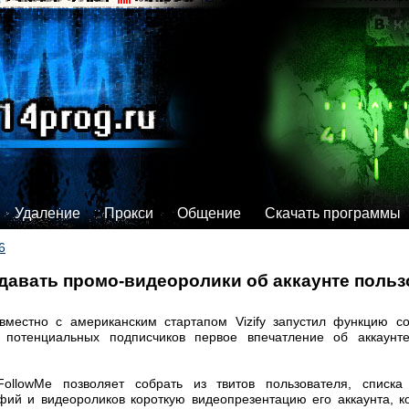
Удаление
Прокси
Общение
Скачать программы
6
оздавать промо-видеоролики об аккаунте поль
овместно с американским стартапом Vizify запустил функцию с
 потенциальных подписчиков первое впечатление об аккаунте
ollowMe позволяет собрать из твитов пользователя, списка 
ий и видеороликов короткую видеопрезентацию его аккаунта, к