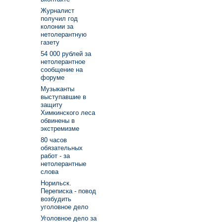
Журналист
получил год
колонии за
нетолерантную
газету
54 000 рублей за
нетолерантное
сообщение на
форуме
Музыканты
выступавшие в
защиту
Химкинского леса
обвинены в
экстремизме
80 часов
обязательных
работ - за
нетолерантные
слова
Норильск.
Переписка - повод
возбудить
уголовное дело
Уголовное дело за