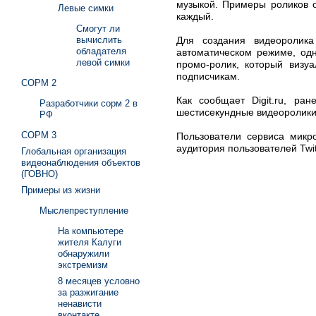
музыкой. Примеры роликов о
Левые симки
каждый.
Смогут ли
Для создания видеоролика 
вычислить
обладателя
автоматическом режиме, одн
левой симки
промо-ролик, который визу
подписчикам.
СОРМ 2
Как сообщает Digit.ru, ран
Разработчики сорм 2 в
шестисекундные видеоролики 
РФ
СОРМ 3
Пользователи сервиса микр
аудитория пользователей Twi
Глобальная организация
видеонаблюдения объектов
(ГОВНО)
Примеры из жизни
Мыслепреступление
На компьютере
жителя Калуги
обнаружили
экстремизм
8 месяцев условно
за разжигание
ненависти
вконтакте