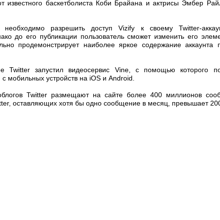
т известного баскетболиста Коби Брайана и актрисы Эмбер Рай
необходимо разрешить доступ Vizify к своему Twitter-акка
ако до его публикации пользователь сможет изменить его элеме
ально продемонстрирует наиболее яркое содержание аккаунта 
ее Twitter запустил видеосервис Vine, с помощью которого п
с мобильных устройств на iOS и Android.
облогов Twitter размещают на сайте более 400 миллионов соо
tter, оставляющих хотя бы одно сообщение в месяц, превышает 20