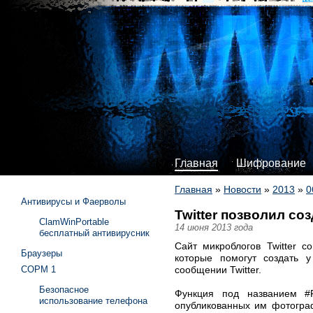
Главная
Шифрование
Главная
»
Новости
»
2013
»
0
Антивирусы и Фаерволы
Twitter позволил с
ClamWinPortable
14 июня 2013 года
бесплатный антивирусник
Cайт микроблогов Twitter с
Браузеры
которые помогут создать у
сообщении Twitter.
СОРМ 1
Безопасное
Функция под названием #F
использование телефона
опубликованных им фотограф