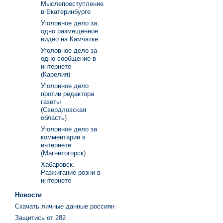
Мыслепреступление
в Екатеринбурге
Уголовное дело за
одно размещенное
видео на Камчатке
Уголовное дело за
одно сообщение в
интернете
(Карелия)
Уголовное дело
против редактора
газеты
(Свердловская
область)
Уголовное дело за
комментарии в
интернете
(Магнитогорск)
Хабаровск.
Разжигание розни в
интернете
Новости
Скачать личные данные россиян
Защитись от 282