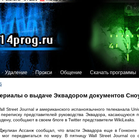
Удаление
Прокси
Общение
Скачать программы
6
ериалы о выдаче Эквадором документов Сноу
ll Street Journal и американского испаноязычного телеканала Uni
переписку представителей руководства Эквадора, касающуюся 
ену, сообщают в своем блоге в Twitter представители WikiLeaks.
 Джулиан Ассанж сообщал, что власти Эквадора еще в Гонконг
 мог передвигаться по миру. В пятницу Wall Street Journal со