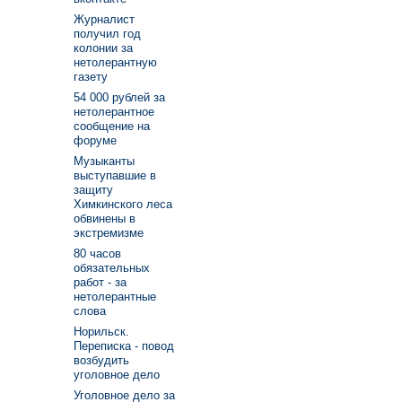
Журналист
получил год
колонии за
нетолерантную
газету
54 000 рублей за
нетолерантное
сообщение на
форуме
Музыканты
выступавшие в
защиту
Химкинского леса
обвинены в
экстремизме
80 часов
обязательных
работ - за
нетолерантные
слова
Норильск.
Переписка - повод
возбудить
уголовное дело
Уголовное дело за