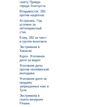
газету Правда
города Златоуста
Владивосток. 282
против нацболов
Астрахань. Год
условно за
нетолерантный
стих
Елец. 282 за текст
в группе вконтакте
Экстремизм в
Хакасии
Курск. Уголовное
дело за видео
Уголовное дело
против челябинской
молодежи
Уголовное дело за
продажу
запрещенных книг в
Туле
Экстремизм в
газете вечерняя
Рязань