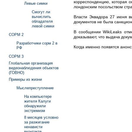
корреспонденцию, которая о
Левые симки
лондонским посольством стра
Смогут ли
Власти Эквадора 27 июня в
вычислить
обладателя
документов не была санкцио
левой симки
В сообщении WikiLeaks отме
СОРМ 2
доказывают, что выдача доку
Разработчики сорм 2 в
Когда именно появятся анонс
РФ
СОРМ 3
Глобальная организация
видеонаблюдения объектов
(ГОВНО)
Примеры из жизни
Мыслепреступление
На компьютере
жителя Калуги
обнаружили
экстремизм
8 месяцев условно
за разжигание
ненависти
вконтакте