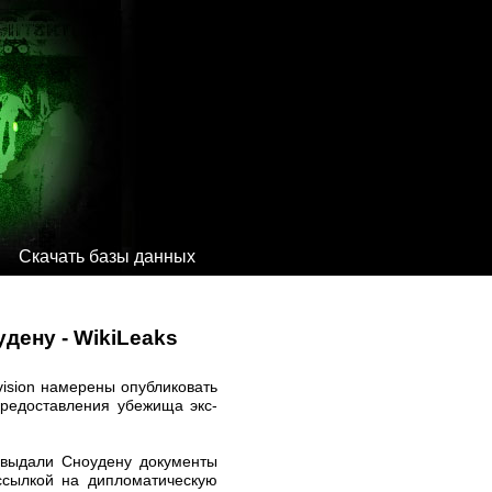
Скачать базы данных
дену - WikiLeaks
vision намерены опубликовать
предоставления убежища экс-
е выдали Сноудену документы
 ссылкой на дипломатическую