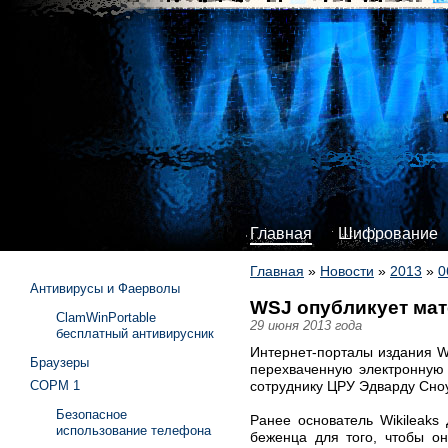
Главная
Шифрование
Главная
»
Новости
»
2013
»
0
Антивирусы и Фаерволы
WSJ опубликует мат
ClamWinPortable
29 июня 2013 года
бесплатный антивирусник
Интернет-порталы издания Wa
Браузеры
перехваченную электронную 
сотруднику ЦРУ Эдварду Сноуд
СОРМ 1
Безопасное
Ранее основатель Wikileaks
использование телефона
беженца для того, чтобы он