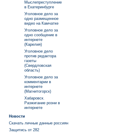
Мыслепреступление
в Екатеринбурге
Уголовное дело за
одно размещенное
видео на Камчатке
Уголовное дело за
одно сообщение в
интернете
(Карелия)
Уголовное дело
против редактора
газеты
(Свердловская
область)
Уголовное дело за
комментарии в
интернете
(Магнитогорск)
Хабаровск.
Разжигание розни в
интернете
Новости
Скачать личные данные россиян
Защитись от 282