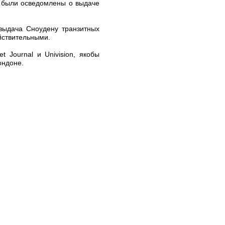
а были осведомлены о выдаче
выдача Сноудену транзитных
йствительными.
 Journal и Univision, якобы
ондоне.