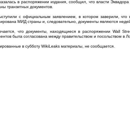
казалась в распоряжении издания, сообщил, что власти Эквадор
ны транзитных документов.
ыступили с официальным заявлением, в котором заверили, что 
нирована МИД страны и, следовательно, документы являются неде
чается, что документы, находящиеся в распоряжении Wall Street
ментов была согласована между правительством и посольством в Л
ированные в субботу WikiLeaks материалы, не сообщается.