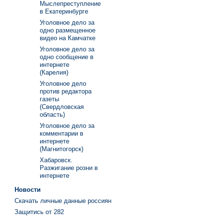
Мыслепреступление
в Екатеринбурге
Уголовное дело за
одно размещенное
видео на Камчатке
Уголовное дело за
одно сообщение в
интернете
(Карелия)
Уголовное дело
против редактора
газеты
(Свердловская
область)
Уголовное дело за
комментарии в
интернете
(Магнитогорск)
Хабаровск.
Разжигание розни в
интернете
Новости
Скачать личные данные россиян
Защитись от 282