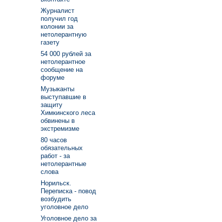
Журналист
получил год
колонии за
нетолерантную
газету
54 000 рублей за
нетолерантное
сообщение на
форуме
Музыканты
выступавшие в
защиту
Химкинского леса
обвинены в
экстремизме
80 часов
обязательных
работ - за
нетолерантные
слова
Норильск.
Переписка - повод
возбудить
уголовное дело
Уголовное дело за