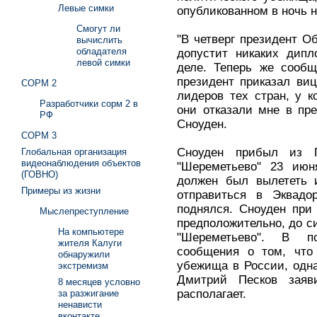
Левые симки
опубликованном в ночь на
Смогут ли
"В четверг президент О
вычислить
обладателя
допустит никаких дипл
левой симки
деле. Теперь же сообщ
президент приказал виц
СОРМ 2
лидеров тех стран, у 
Разработчики сорм 2 в
они отказали мне в пр
РФ
Сноуден.
СОРМ 3
Сноуден прибыл из Г
Глобальная организация
видеонаблюдения объектов
"Шереметьево" 23 ию
(ГОВНО)
должен был вылететь 
Примеры из жизни
отправиться в Эквадо
поднялся. Сноуден при
Мыслепреступление
предположительно, до си
На компьютере
"Шереметьево". В п
жителя Калуги
сообщения о том, что 
обнаружили
убежища в России, одна
экстремизм
Дмитрий Песков заяв
8 месяцев условно
располагает.
за разжигание
ненависти
вконтакте