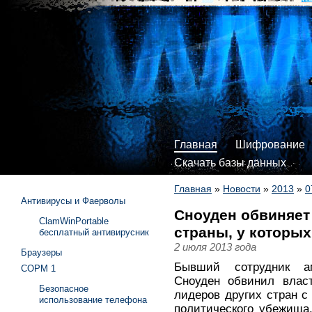
Главная
Шифрование
Скачать базы данных
Главная
»
Новости
»
2013
»
0
Антивирусы и Фаерволы
Сноуден обвиняет
ClamWinPortable
страны, у которы
бесплатный антивирусник
2 июля 2013 года
Браузеры
Бывший сотрудник а
СОРМ 1
Сноуден обвинил влас
Безопасное
лидеров других стран с
использование телефона
политического убежища,