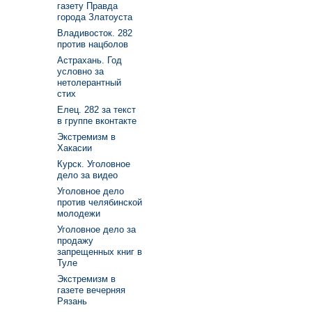
газету Правда
города Златоуста
Владивосток. 282
против нацболов
Астрахань. Год
условно за
нетолерантный
стих
Елец. 282 за текст
в группе вконтакте
Экстремизм в
Хакасии
Курск. Уголовное
дело за видео
Уголовное дело
против челябинской
молодежи
Уголовное дело за
продажу
запрещенных книг в
Туле
Экстремизм в
газете вечерняя
Рязань