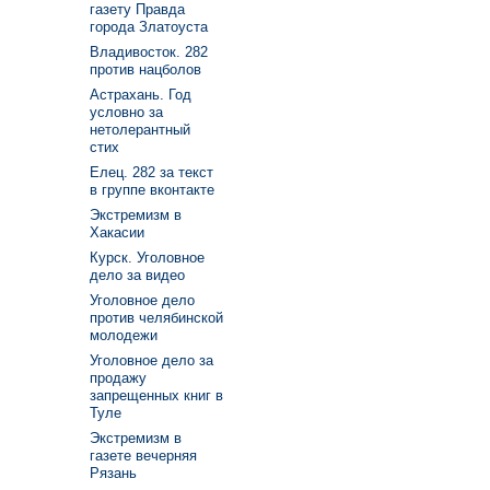
газету Правда
города Златоуста
Владивосток. 282
против нацболов
Астрахань. Год
условно за
нетолерантный
стих
Елец. 282 за текст
в группе вконтакте
Экстремизм в
Хакасии
Курск. Уголовное
дело за видео
Уголовное дело
против челябинской
молодежи
Уголовное дело за
продажу
запрещенных книг в
Туле
Экстремизм в
газете вечерняя
Рязань