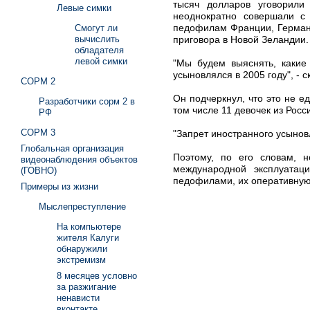
тысяч долларов уговорили
Левые симки
неоднократно совершали с 
педофилам Франции, Германи
Смогут ли
приговора в Новой Зеландии.
вычислить
обладателя
левой симки
"Мы будем выяснять, какие
усыновлялся в 2005 году", - с
СОРМ 2
Он подчеркнул, что это не е
Разработчики сорм 2 в
том числе 11 девочек из Росс
РФ
СОРМ 3
"Запрет иностранного усынов
Глобальная организация
Поэтому, по его словам, н
видеонаблюдения объектов
международной эксплуатац
(ГОВНО)
педофилами, их оперативную 
Примеры из жизни
Мыслепреступление
На компьютере
жителя Калуги
обнаружили
экстремизм
8 месяцев условно
за разжигание
ненависти
вконтакте