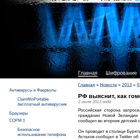
Главная
Шифрование
Главная
»
Новости
»
2013
»
0
Антивирусы и Фаерволы
РФ выяснит, как го
ClamWinPortable
2 июля 2013 года
бесплатный антивирусник
Российская сторона запроси
Браузеры
гражданин Новой Зеландии 
сообщил во вторник детский 
СОРМ 1
Безопасное
Он проводит в столице Бурят
использование телефона
Астахов сообщил в Twitter о