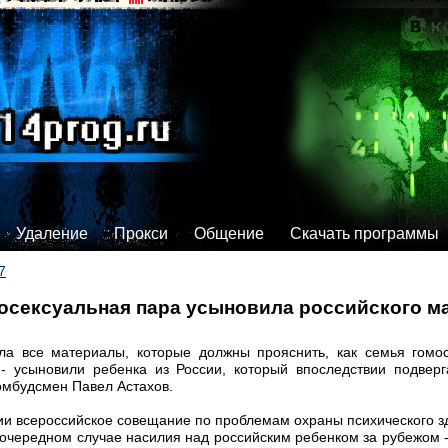
Удаление
Прокси
Общение
Скачать программы
7
мосексуальная пара усыновила российского ма
ла все материалы, которые должны прояснить, как семья гомо
- усыновили ребенка из России, который впоследствии подверг
омбудсмен Павел Астахов.
ии всероссийское совещание по проблемам охраны психического з
б очередном случае насилия над российским ребенком за рубежом -