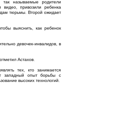
, так называемые родители
и видео, привозили ребенка
одам тюрьмы. Второй ожидает
тобы выяснить, как ребенок
ительно девочек-инвалидов, в
отметил Астахов.
являть тех, кто занимается
ет западный опыт борьбы с
зование высоких технологий.