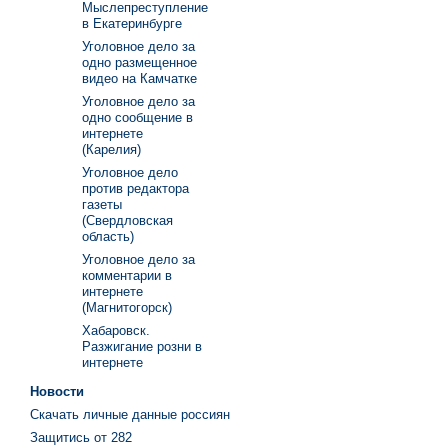
Мыслепреступление
в Екатеринбурге
Уголовное дело за
одно размещенное
видео на Камчатке
Уголовное дело за
одно сообщение в
интернете
(Карелия)
Уголовное дело
против редактора
газеты
(Свердловская
область)
Уголовное дело за
комментарии в
интернете
(Магнитогорск)
Хабаровск.
Разжигание розни в
интернете
Новости
Скачать личные данные россиян
Защитись от 282