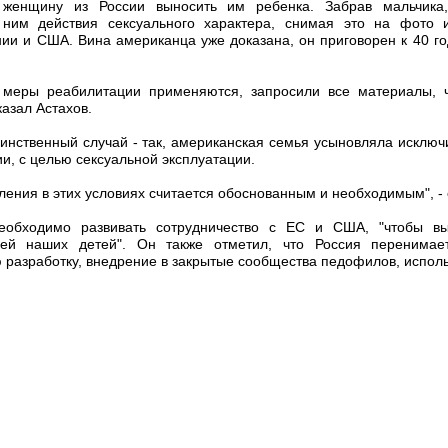
 женщину из России выносить им ребенка. Забрав мальчика
ним действия сексуального характера, снимая это на фото 
и и США. Вина американца уже доказана, он приговорен к 40 г
 меры реабилитации применяются, запросили все материалы, ч
казал Астахов.
динственный случай - так, американская семья усыновляла исключ
ии, с целью сексуальной эксплуатации.
ления в этих условиях считается обоснованным и необходимым", - 
еобходимо развивать сотрудничество с ЕС и США, "чтобы вы
ией наших детей". Он также отметил, что Россия перенима
разработку, внедрение в закрытые сообщества педофилов, исполь