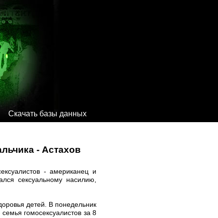
Скачать базы данных
льчика - Астахов
сексуалистов - американец и
ался сексуальному насилию,
доровья детей. В понедельник
 семья гомосексуалистов за 8