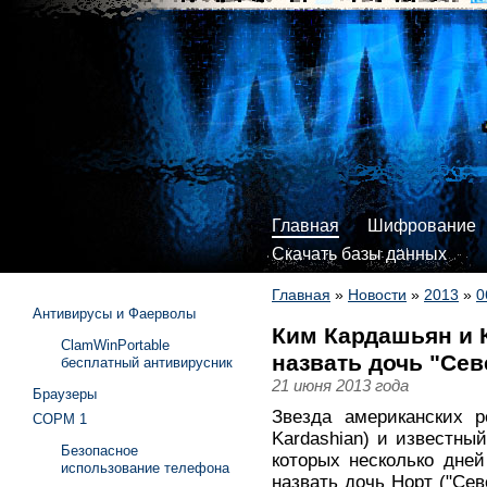
Главная
Шифрование
Скачать базы данных
Главная
»
Новости
»
2013
»
0
Антивирусы и Фаерволы
Ким Кардашьян и 
ClamWinPortable
назвать дочь "Сев
бесплатный антивирусник
21 июня 2013 года
Браузеры
Звезда американских 
СОРМ 1
Kardashian) и известный
Безопасное
которых несколько дне
использование телефона
назвать дочь Норт ("Сев