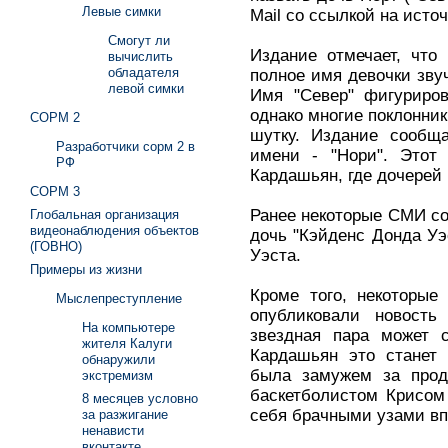
Левые симки
Mail со ссылкой на источ
Смогут ли
Издание отмечает, что
вычислить
обладателя
полное имя девочки звуч
левой симки
Имя "Север" фигуриров
однако многие поклонни
СОРМ 2
шутку. Издание сообща
Разработчики сорм 2 в
имени - "Нори". Этот
РФ
Кардашьян, где дочерей 
СОРМ 3
Ранее некоторые СМИ со
Глобальная организация
видеонаблюдения объектов
дочь "Кэйденс Донда Уэ
(ГОВНО)
Уэста.
Примеры из жизни
Кроме того, некоторые
Мыслепреступление
опубликовали новост
На компьютере
звездная пара может с
жителя Калуги
Кардашьян это станет 
обнаружили
была замужем за про
экстремизм
баскетболистом Крисом
8 месяцев условно
себя брачными узами вп
за разжигание
ненависти
вконтакте