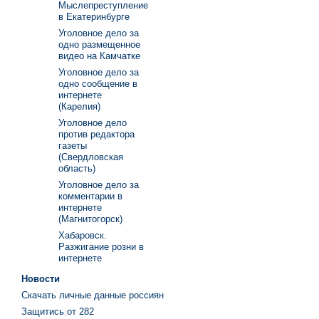
Мыслепреступление
в Екатеринбурге
Уголовное дело за
одно размещенное
видео на Камчатке
Уголовное дело за
одно сообщение в
интернете
(Карелия)
Уголовное дело
против редактора
газеты
(Свердловская
область)
Уголовное дело за
комментарии в
интернете
(Магнитогорск)
Хабаровск.
Разжигание розни в
интернете
Новости
Скачать личные данные россиян
Защитись от 282