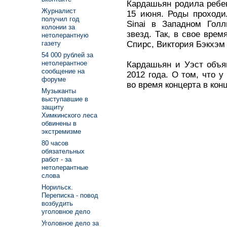
Кардашьян родила ребен
Журналист
15 июня. Роды проходи
получил год
Sinai в Западном Голл
колонии за
звезд. Так, в свое вре
нетолерантную
Спирс, Виктория Бэкхэм
газету
54 000 рублей за
нетолерантное
Кардашьян и Уэст объя
сообщение на
2012 года. О том, что у
форуме
во время концерта в кон
Музыканты
выступавшие в
защиту
Химкинского леса
обвинены в
экстремизме
80 часов
обязательных
работ - за
нетолерантные
слова
Норильск.
Переписка - повод
возбудить
уголовное дело
Уголовное дело за