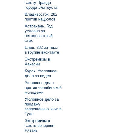
газету Правда
города Златоуста
Владивосток. 282
против нацболов
Астрахань. Год
условно за
нетолерантный
стих
Елец. 282 за текст
в группе вконтакте
Экстремизм в
Хакасии
Курск. Уголовное
дело за видео
Уголовное дело
против челябинской
молодежи
Уголовное дело за
продажу
запрещенных книг в
Туле
Экстремизм в
газете вечерняя
Рязань