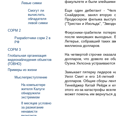
факультете и были злейшими
Левые симки
Еще один дебютант - "Чело
Смогут ли
Снайдером, занял вторую с
вычислить
обладателя
Продюсером фильма выступи
левой симки
("Тристан и Изольда", "Звездн
СОРМ 2
Фокусники-грабители потеря
после минувших выходных. Е
Разработчики сорм 2 в
Летерье, собравший таких зв
РФ
миллиона долларов.
СОРМ 3
На четвертой строчке оказал
Глобальная организация
долларов, что довело ее об
видеонаблюдения объектов
Оуэна Уилсона устраиваются н
(ГОВНО)
Примеры из жизни
Замыкает пятерку лидеров на
Уилл Смит и его 14-летний
Мыслепреступление
долларов. Общие сборы лент
На компьютере
Тинейджер Китай Рейдж и ег
жителя Калуги
этого из-за катастрофы всел
обнаружили
может помочь им вернуться 
экстремизм
8 месяцев условно
за разжигание
ненависти
вконтакте