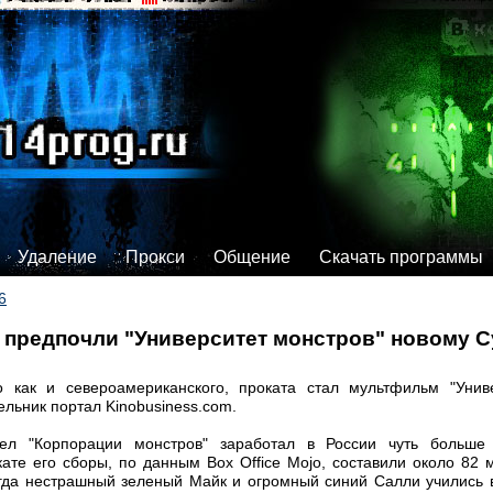
Удаление
Прокси
Общение
Скачать программы
6
 предпочли "Университет монстров" новому 
о как и североамериканского, проката стал мультфильм "Униве
дельник портал Kinobusiness.com.
ел "Корпорации монстров" заработал в России чуть больше
ате его сборы, по данным Box Office Mojo, составили около 82 
огда нестрашный зеленый Майк и огромный синий Салли учились 