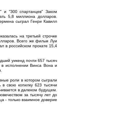
" и "300 спартанцев" Заком
ать 5,8 миллиона долларов.
ермена сыграл Генри Кавилл
казалась на третьей строчке
олларов. Всего же фильм Луи
ал в российском прокате 15,4
едший уикенд почти 657 тысяч
и в исполнении Винса Вона и
и.
авные роли в котором сыграли
 в свою копилку 623 тысячи
чивается в далеком будущем.
овечеством за тысячу лет до
ща - только взаимное доверие