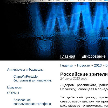
Главная
Шифрование
Главная
»
Новости
»
2013
»
0
Антивирусы и Фаерволы
Российские зрители
ClamWinPortable
24 июня 2013 года
бесплатный антивирусник
Лидером российского, равн
Браузеры
University), сообщает в поне
СОРМ 1
За дебютный уикенд прикв
Безопасное
североамериканском же прок
использование телефона
рассказывает о временах, к