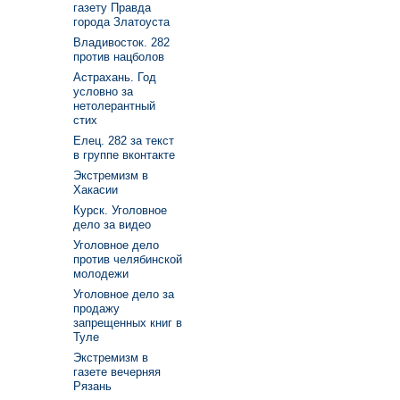
газету Правда
города Златоуста
Владивосток. 282
против нацболов
Астрахань. Год
условно за
нетолерантный
стих
Елец. 282 за текст
в группе вконтакте
Экстремизм в
Хакасии
Курск. Уголовное
дело за видео
Уголовное дело
против челябинской
молодежи
Уголовное дело за
продажу
запрещенных книг в
Туле
Экстремизм в
газете вечерняя
Рязань