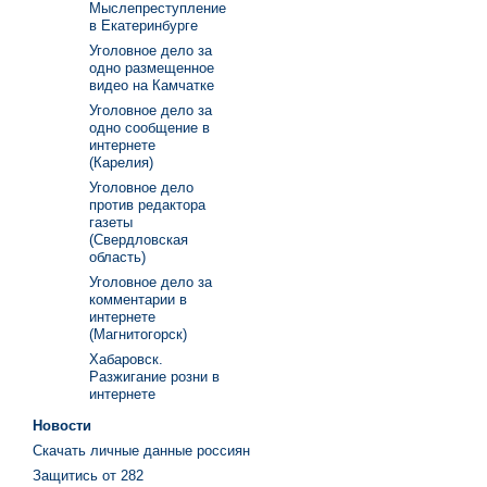
Мыслепреступление
в Екатеринбурге
Уголовное дело за
одно размещенное
видео на Камчатке
Уголовное дело за
одно сообщение в
интернете
(Карелия)
Уголовное дело
против редактора
газеты
(Свердловская
область)
Уголовное дело за
комментарии в
интернете
(Магнитогорск)
Хабаровск.
Разжигание розни в
интернете
Новости
Скачать личные данные россиян
Защитись от 282