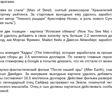
 врагами.
век из стали" (Man of Steel), снятый режиссером "Хранителей
трочку рейтинга. За стартовые выходные ему удалось заработ
л автор "Темного рыцаря" Кристофер Нолан, а роль нового Суп
ая пыль").
ли две позиции - картина "Иллюзия обмана" (Now You See Me) о
й удалось добавить в свою копилку чуть больше 2,2 миллиона д
езд, как Морган Фримен, Майкл Кейн и Джесси Айзенберг, заработ
ась комедия "Кадры" (The Internship), которая заработала за прош
щие сборы до 2,6 миллиона долларов. По сюжету главные геро
а стажировку в Google в попытке доказать, что не отстали от жизн
учно-фантастический фильм "После нашей эры" (After Earth), гл
 сын Джейден. За минувшие выходные картине удалось добавить
ы составляют 16,5 миллиона долларов. Действие фильма развора
о легендарный отец Сайфер застревают на Земле, покинутой чел
енского масштаба. Отец и сын должны научиться действовать сооб
домой.