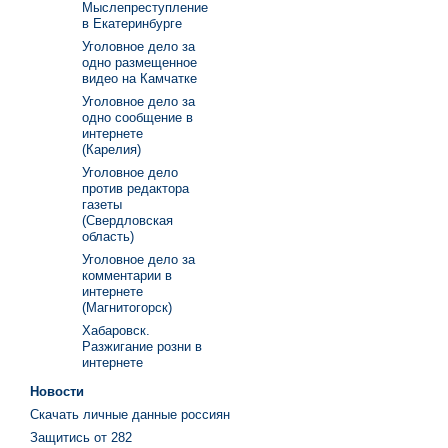
Мыслепреступление
в Екатеринбурге
Уголовное дело за
одно размещенное
видео на Камчатке
Уголовное дело за
одно сообщение в
интернете
(Карелия)
Уголовное дело
против редактора
газеты
(Свердловская
область)
Уголовное дело за
комментарии в
интернете
(Магнитогорск)
Хабаровск.
Разжигание розни в
интернете
Новости
Скачать личные данные россиян
Защитись от 282