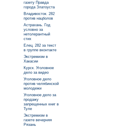
газету Правда
города Златоуста
Владивосток. 282
против нацболов
Астрахань. Год
условно за
нетолерантный
стих
Елец. 282 за текст
в группе вконтакте
Экстремизм в
Хакасии
Курск. Уголовное
дело за видео
Уголовное дело
против челябинской
молодежи
Уголовное дело за
продажу
запрещенных книг в
Туле
Экстремизм в
газете вечерняя
Рязань