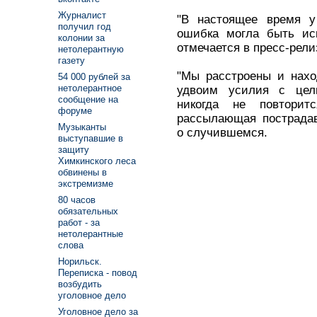
Журналист
"В настоящее время у 
получил год
ошибка могла быть ис
колонии за
отмечается в пресс-рели
нетолерантную
газету
"Мы расстроены и нахо
54 000 рублей за
нетолерантное
удвоим усилия с цель
сообщение на
никогда не повторит
форуме
рассылающая пострада
Музыканты
о случившемся.
выступавшие в
защиту
Химкинского леса
обвинены в
экстремизме
80 часов
обязательных
работ - за
нетолерантные
слова
Норильск.
Переписка - повод
возбудить
уголовное дело
Уголовное дело за