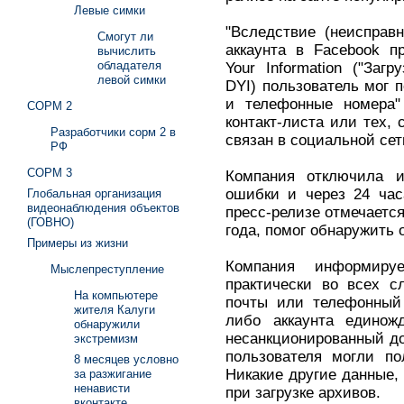
Левые симки
"Вследствие (неисправн
Смогут ли
аккаунта в Facebook п
вычислить
обладателя
Your Information ("За
левой симки
DYI) пользователь мог 
и телефонные номера" 
СОРМ 2
контакт-листа или тех,
Разработчики сорм 2 в
связан в социальной сет
РФ
СОРМ 3
Компания отключила и
ошибки и через 24 час
Глобальная организация
видеонаблюдения объектов
пресс-релизе отмечается
(ГОВНО)
года, помог обнаружить 
Примеры из жизни
Компания информиру
Мыслепреступление
практически во всех с
На компьютере
почты или телефонный 
жителя Калуги
либо аккаунта единож
обнаружили
несанкционированный до
экстремизм
пользователя могли по
8 месяцев условно
Никакие другие данные,
за разжигание
ненависти
при загрузке архивов.
вконтакте