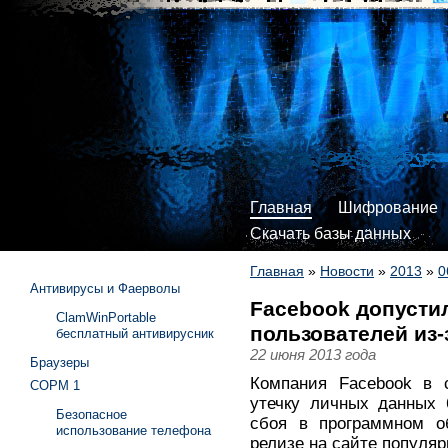
Главная
Шифрование
Скачать базы данных
Главная
»
Новости
»
2013
»
0
Антивирусы и Фаерволы
Facebook допусти
ClamWinPortable
пользователей из
бесплатный антивирусник
22 июня 2013 года
Браузеры
Компания Facebook в с
СОРМ 1
утечку личных данных 
Безопасное
сбоя в программном об
использование телефона
релизе на сайте популяр