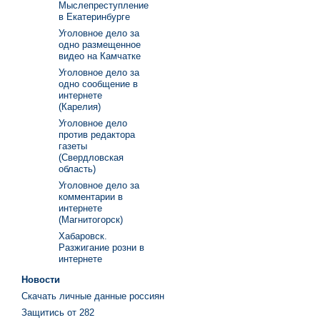
Мыслепреступление
в Екатеринбурге
Уголовное дело за
одно размещенное
видео на Камчатке
Уголовное дело за
одно сообщение в
интернете
(Карелия)
Уголовное дело
против редактора
газеты
(Свердловская
область)
Уголовное дело за
комментарии в
интернете
(Магнитогорск)
Хабаровск.
Разжигание розни в
интернете
Новости
Скачать личные данные россиян
Защитись от 282