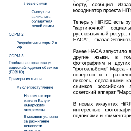
Левые симки
борту, сообщил Израэл
координатор проекта HiTr
Смогут ли
вычислить
обладателя
Теперь у HiRISE есть ру
левой симки
"картиночной" социал
русскоязычный ресурс,
СОРМ 2
НАСА", - сказал Эспиноз
Разработчики сорм 2 в
РФ
Ранее НАСА запустило в
СОРМ 3
другие языки, в то
фотографиям и других
Глобальная организация
видеонаблюдения объектов
"фотоальбоме" Марса - 
(ГОВНО)
поверхности с разреш
Примеры из жизни
пиксель, сделанными к
снимков российские 
Мыслепреступление
советский аппарат "Марс
На компьютере
жителя Калуги
В новых аккаунтах HiR
обнаружили
интересные фотограф
экстремизм
подписями и комментар
8 месяцев условно
за разжигание
ненависти
вконтакте