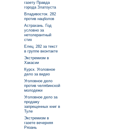
газету Правда
города Златоуста
Владивосток. 282
против нацболов
Астрахань. Год
условно за
нетолерантный
стих
Елец. 282 за текст
в группе вконтакте
Экстремизм в
Хакасии
Курск. Уголовное
дело за видео
Уголовное дело
против челябинской
молодежи
Уголовное дело за
продажу
запрещенных книг в
Туле
Экстремизм в
газете вечерняя
Рязань