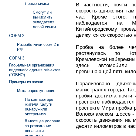
Левые симки
В частности, почти п
скорость движения там
Смогут ли
час. Кроме этого, 
вычислить
обладателя
наблюдается на Мо
левой симки
Китайгородскому прое
движутся со скоростью н
СОРМ 2
Разработчики сорм 2 в
Пробка на более че
РФ
растянулась по Кот
СОРМ 3
Кремлевской набережны
здесь автомобили
Глобальная организация
видеонаблюдения объектов
превышающей пять килом
(ГОВНО)
Примеры из жизни
Парализовано движе
магистралях города. Так
Мыслепреступление
пробки достигла почти 
На компьютере
проспекте наблюдаются 
жителя Калуги
проспекте Мира пробка р
обнаружили
Волоколамском шоссе - 
экстремизм
скорость движения на м
8 месяцев условно
десяти километров в час
за разжигание
ненависти
вконтакте