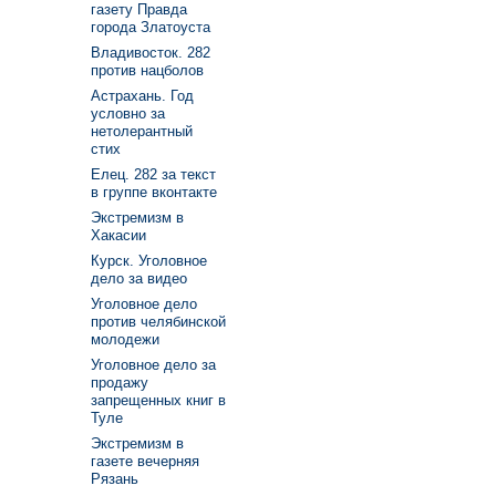
газету Правда
города Златоуста
Владивосток. 282
против нацболов
Астрахань. Год
условно за
нетолерантный
стих
Елец. 282 за текст
в группе вконтакте
Экстремизм в
Хакасии
Курск. Уголовное
дело за видео
Уголовное дело
против челябинской
молодежи
Уголовное дело за
продажу
запрещенных книг в
Туле
Экстремизм в
газете вечерняя
Рязань