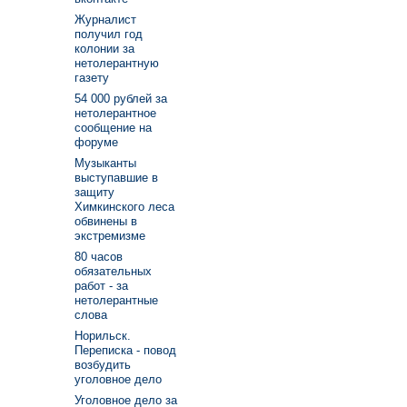
Журналист
получил год
колонии за
нетолерантную
газету
54 000 рублей за
нетолерантное
сообщение на
форуме
Музыканты
выступавшие в
защиту
Химкинского леса
обвинены в
экстремизме
80 часов
обязательных
работ - за
нетолерантные
слова
Норильск.
Переписка - повод
возбудить
уголовное дело
Уголовное дело за