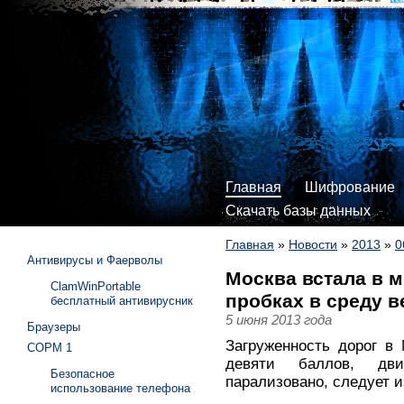
Главная
Шифрование
Скачать базы данных
Главная
»
Новости
»
2013
»
0
Антивирусы и Фаерволы
Москва встала в 
ClamWinPortable
пробках в среду 
бесплатный антивирусник
5 июня 2013 года
Браузеры
Загруженность дорог в
СОРМ 1
девяти баллов, дви
Безопасное
парализовано, следует и
использование телефона