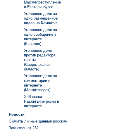
Мыслепреступление
в Екатеринбурге
Уголовное дело за
одно размещенное
видео на Камчатке
Уголовное дело за
одно сообщение в
интернете
(Карелия)
Уголовное дело
против редактора
газеты
(Свердловская
область)
Уголовное дело за
комментарии в
интернете
(Магнитогорск)
Хабаровск.
Разжигание розни в
интернете
Новости
Скачать личные данные россиян
Защитись от 282