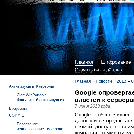
Главная
Шифрование
Скачать базы данных
Главная
»
Новости
»
2013
»
0
Антивирусы и Фаерволы
Google опроверга
ClamWinPortable
властей к сервер
бесплатный антивирусник
7 июня 2013 года
Браузеры
Google обеспечивает 
СОРМ 1
данных и не предоставл
Безопасное
прямой доступ к своим
использование телефона
компании, комментируя