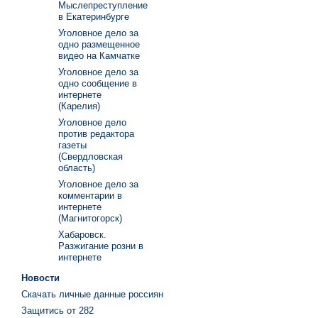
Мыслепреступление
в Екатеринбурге
Уголовное дело за
одно размещенное
видео на Камчатке
Уголовное дело за
одно сообщение в
интернете
(Карелия)
Уголовное дело
против редактора
газеты
(Свердловская
область)
Уголовное дело за
комментарии в
интернете
(Магнитогорск)
Хабаровск.
Разжигание розни в
интернете
Новости
Скачать личные данные россиян
Защитись от 282