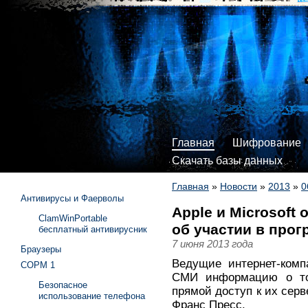
Главная
Шифрование
Скачать базы данных
Главная
»
Новости
»
2013
»
0
Антивирусы и Фаерволы
Apple и Microsof
ClamWinPortable
об участии в про
бесплатный антивирусник
7 июня 2013 года
Браузеры
Ведущие интернет-комп
СОРМ 1
СМИ информацию о т
Безопасное
прямой доступ к их серв
использование телефона
Франс Пресс.