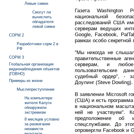
Левые симки
Газета Washington 
Смогут ли
национальной безоп
вычислить
обладателя
расследований США име
левой симки
серверам ведущих интер
Google, Facebook, PalTa
СОРМ 2
рамках особо секретной
Разработчики сорм 2 в
РФ
"Мы никогда не слыша
СОРМ 3
правительственные аге
серверам, и любое 
Глобальная организация
видеонаблюдения объектов
пользовательские да
(ГОВНО)
судебный ордер", - з
Примеры из жизни
Доулинг (Steve Dowling).
Мыслепреступление
В заявлении Microsoft г
На компьютере
(США) и есть программа
жителя Калуги
в национальном масшта
обнаружили
ней не участвуем". К
экстремизм
предположение об и
8 месяцев условно
спецслужбами. До это
за разжигание
ненависти
опровергли Facebook и G
вконтакте