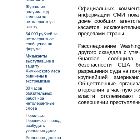
Журналист
Официальных коммен
получил год
информации СМИ пока 
колонии за
доме сообщил агентст
нетолерантную
касается исключитель
газету
пределами страны.
54 000 рублей за
нетолерантное
сообщение на
Расследование Washin
форуме
другого скандала с уте
Музыканты
Guardian сообщила,
выступавшие в
безопасности США б
защиту
разрешения суда на пол
Химкинского леса
обвинены в
крупнейшей американс
экстремизме
Общественные организ
80 часов
вторжении в частную жи
обязательных
власти отслеживают 
работ - за
совершении преступлен
нетолерантные
слова
Норильск.
Переписка - повод
возбудить
уголовное дело
Уголовное дело за