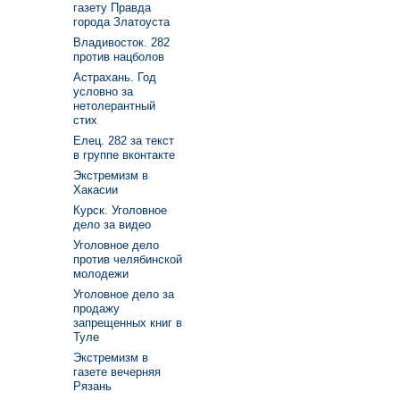
газету Правда
города Златоуста
Владивосток. 282
против нацболов
Астрахань. Год
условно за
нетолерантный
стих
Елец. 282 за текст
в группе вконтакте
Экстремизм в
Хакасии
Курск. Уголовное
дело за видео
Уголовное дело
против челябинской
молодежи
Уголовное дело за
продажу
запрещенных книг в
Туле
Экстремизм в
газете вечерняя
Рязань