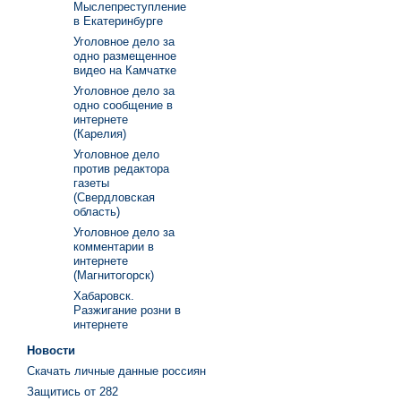
Мыслепреступление
в Екатеринбурге
Уголовное дело за
одно размещенное
видео на Камчатке
Уголовное дело за
одно сообщение в
интернете
(Карелия)
Уголовное дело
против редактора
газеты
(Свердловская
область)
Уголовное дело за
комментарии в
интернете
(Магнитогорск)
Хабаровск.
Разжигание розни в
интернете
Новости
Скачать личные данные россиян
Защитись от 282