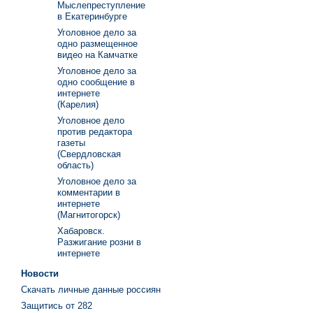
Мыслепреступление
в Екатеринбурге
Уголовное дело за
одно размещенное
видео на Камчатке
Уголовное дело за
одно сообщение в
интернете
(Карелия)
Уголовное дело
против редактора
газеты
(Свердловская
область)
Уголовное дело за
комментарии в
интернете
(Магнитогорск)
Хабаровск.
Разжигание розни в
интернете
Новости
Скачать личные данные россиян
Защитись от 282