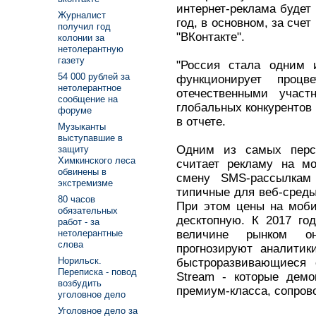
интернет-реклама будет
Журналист
год, в основном, за счет 
получил год
"ВКонтакте".
колонии за
нетолерантную
газету
"Россия стала одним 
54 000 рублей за
функционирует проц
нетолерантное
отечественными участ
сообщение на
глобальных конкурентов 
форуме
в отчете.
Музыканты
выступавшие в
Одним из самых перс
защиту
Химкинского леса
считает рекламу на мо
обвинены в
смену SMS-рассылкам
экстремизме
типичные для веб-среды
80 часов
При этом цены на моби
обязательных
десктопную. К 2017 го
работ - за
величине рынком он
нетолерантные
слова
прогнозируют аналитик
Норильск.
быстроразвивающиеся 
Переписка - повод
Stream - которые демо
возбудить
премиум-класса, сопро
уголовное дело
Уголовное дело за