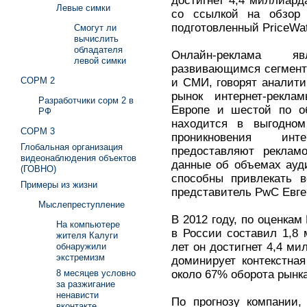
достигнет 4,4 миллиарда
Левые симки
со ссылкой на обзор
подготовленный PriceWa
Смогут ли
вычислить
обладателя
Онлайн-реклама я
левой симки
развивающимся сегмент
СОРМ 2
и СМИ, говорят аналити
рынок интернет-рекл
Разработчики сорм 2 в
Европе и шестой по о
РФ
находится в выгодно
СОРМ 3
проникновения инт
Глобальная организация
предоставляют реклам
видеонаблюдения объектов
данные об объемах ауд
(ГОВНО)
способны привлекать в
Примеры из жизни
представитель PwC Евге
Мыслепреступление
В 2012 году, по оценка
На компьютере
в России составил 1,8 
жителя Калуги
лет он достигнет 4,4 ми
обнаружили
экстремизм
доминирует контекстна
около 67% оборота рынка
8 месяцев условно
за разжигание
ненависти
По прогнозу компании, 
вконтакте