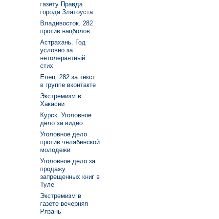
газету Правда
города Златоуста
Владивосток. 282
против нацболов
Астрахань. Год
условно за
нетолерантный
стих
Елец. 282 за текст
в группе вконтакте
Экстремизм в
Хакасии
Курск. Уголовное
дело за видео
Уголовное дело
против челябинской
молодежи
Уголовное дело за
продажу
запрещенных книг в
Туле
Экстремизм в
газете вечерняя
Рязань