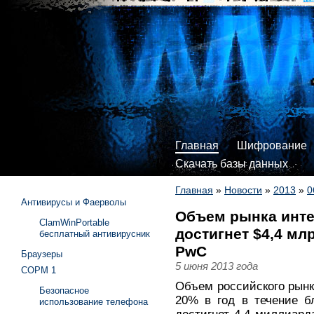
Главная
Шифрование
Скачать базы данных
Главная
»
Новости
»
2013
»
0
Антивирусы и Фаерволы
Объем рынка инте
ClamWinPortable
достигнет $4,4 млр
бесплатный антивирусник
PwC
Браузеры
5 июня 2013 года
СОРМ 1
Объем российского рынк
Безопасное
20% в год в течение б
использование телефона