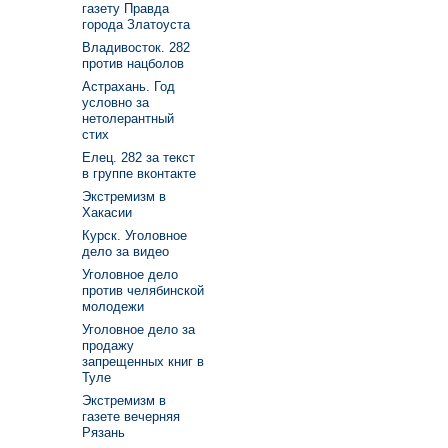
газету Правда
города Златоуста
Владивосток. 282
против нацболов
Астрахань. Год
условно за
нетолерантный
стих
Елец. 282 за текст
в группе вконтакте
Экстремизм в
Хакасии
Курск. Уголовное
дело за видео
Уголовное дело
против челябинской
молодежи
Уголовное дело за
продажу
запрещенных книг в
Туле
Экстремизм в
газете вечерняя
Рязань