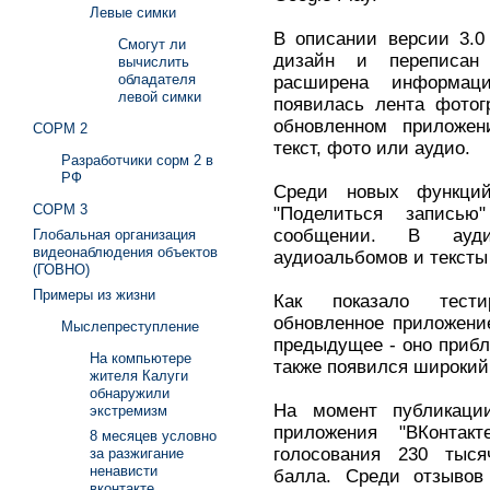
Левые симки
В описании версии 3.0
Смогут ли
дизайн и переписан
вычислить
обладателя
расширена информац
левой симки
появилась лента фотог
обновленном приложе
СОРМ 2
текст, фото или аудио.
Разработчики сорм 2 в
РФ
Среди новых функци
СОРМ 3
"Поделиться запись
сообщении. В ауди
Глобальная организация
видеонаблюдения объектов
аудиоальбомов и тексты
(ГОВНО)
Примеры из жизни
Как показало тестир
обновленное приложени
Мыслепреступление
предыдущее - оно прибл
На компьютере
также появился широкий
жителя Калуги
обнаружили
На момент публикаци
экстремизм
приложения "ВКонтак
8 месяцев условно
голосования 230 тыся
за разжигание
ненависти
балла. Среди отзывов
вконтакте