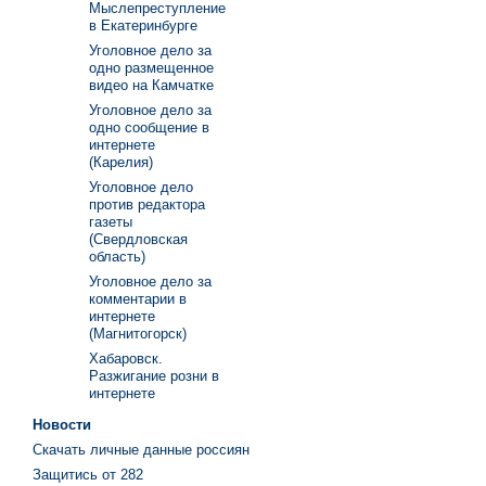
Мыслепреступление
в Екатеринбурге
Уголовное дело за
одно размещенное
видео на Камчатке
Уголовное дело за
одно сообщение в
интернете
(Карелия)
Уголовное дело
против редактора
газеты
(Свердловская
область)
Уголовное дело за
комментарии в
интернете
(Магнитогорск)
Хабаровск.
Разжигание розни в
интернете
Новости
Скачать личные данные россиян
Защитись от 282