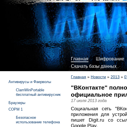
Главная
Шифрование
Скачать базы данных
Главная
»
Новости
»
2013
»
0
Антивирусы и Фаерволы
"ВКонтакте" полн
ClamWinPortable
официальное прил
бесплатный антивирусник
17 июля 2013 года
Браузеры
Социальная сеть "ВКо
СОРМ 1
приложения для устрой
Безопасное
пишет Digit.ru со ссы
использование телефона
Google Play.