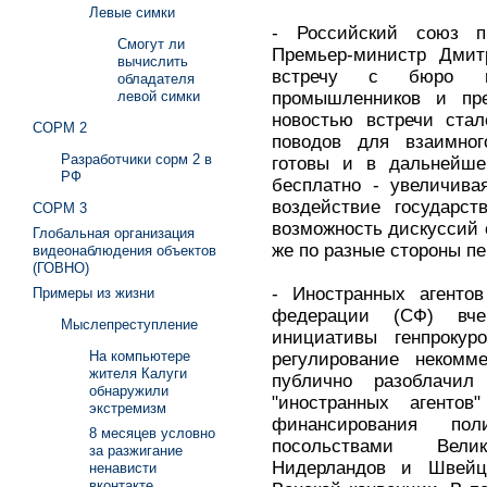
Левые симки
- Российский союз п
Смогут ли
Премьер-министр Дмит
вычислить
встречу с бюро пр
обладателя
промышленников и пре
левой симки
новостью встречи стал
СОРМ 2
поводов для взаимног
Разработчики сорм 2 в
готовы и в дальнейше
РФ
бесплатно - увеличива
воздействие государст
СОРМ 3
возможность дискуссий с
Глобальная организация
же по разные стороны пе
видеонаблюдения объектов
(ГОВНО)
- Иностранных агенто
Примеры из жизни
федерации (СФ) вче
Мыслепреступление
инициативы генпроку
На компьютере
регулирование некомм
жителя Калуги
публично разоблачил
обнаружили
"иностранных агенто
экстремизм
финансирования пол
8 месяцев условно
посольствами Вели
за разжигание
Нидерландов и Швейц
ненависти
вконтакте