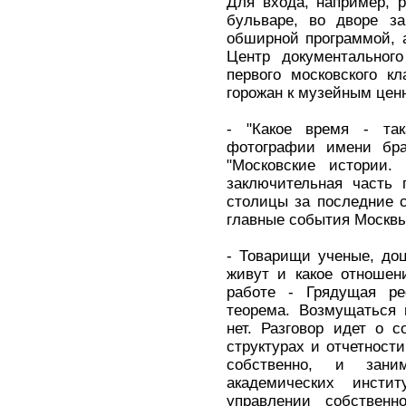
Для входа, например, 
бульваре, во дворе за
обширной программой, 
Центр документального
первого московского к
горожан к музейным цен
- "Какое время - та
фотографии имени бра
"Московские истории. 
заключительная часть 
столицы за последние с
главные события Москвы 
- Товарищи ученые, до
живут и какое отношен
работе - Грядущая р
теорема. Возмущаться 
нет. Разговор идет о 
структурах и отчетности
собственно, и зани
академических инст
управлении собственн