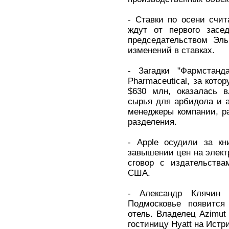
- Ставки по осени счи
ждут от первого засе
председательством Эл
изменений в ставках.
- Загадки "Фармстанд
Pharmaceutical, за кото
$630 млн, оказалась в
сырья для арбидола и 
менеджеры компании, р
разделения.
- Apple осудили за кн
завышении цен на элект
сговор с издательства
США.
- Александр Клячин
Подмосковье появится
отель. Владелец Azimut
гостиницу Hyatt на Ист