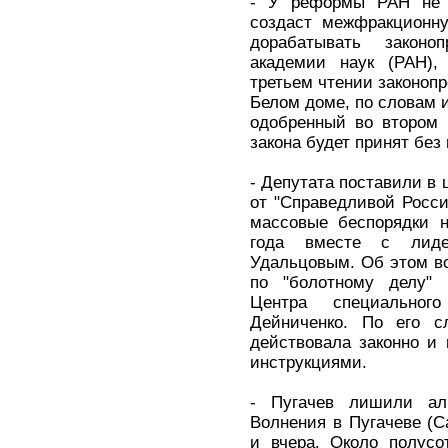
- У реформы РАН не б
создаст межфракционну
дорабатывать закон
академии наук (РАН),
третьем чтении законопр
Белом доме, по словам и
одобренный во втором 
закона будет принят без
- Депутата поставили в 
от "Справедливой Росс
массовые беспорядки 
года вместе с лиде
Удальцовым. Об этом во
по "болотному делу" 
Центра специальног
Дейниченко. По его с
действовала законно и
инструкциями.
- Пугачев лишили ал
Волнения в Пугачеве (С
и вчера. Около полусо