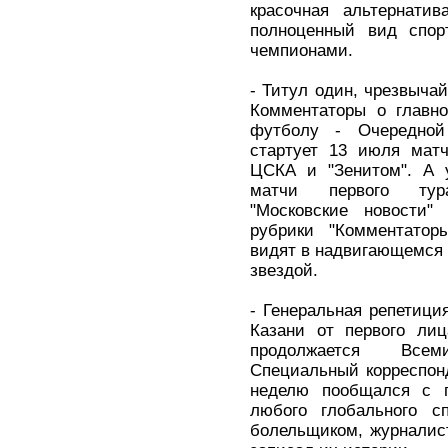
красочная альтернати
полноценный вид спор
чемпионами.
- Титул один, чрезвычай
Комментаторы о главно
футболу - Очередной
стартует 13 июля мат
ЦСКА и "Зенитом". А 
матчи первого тура
"Московские новости"
рубрики "Комментатор
видят в надвигающемся т
звездой.
- Генеральная репетици
Казани от первого ли
продолжается Всем
Специальный корреспонд
неделю пообщался с 
любого глобального сп
болельщиком, журналис