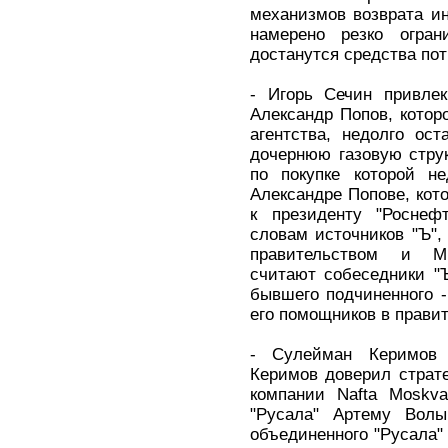
механизмов возврата и
намерено резко огран
достанутся средства по
- Игорь Сечин привлек
Александр Попов, котор
агентства, недолго ос
дочернюю газовую струк
по покупке которой не
Александре Попове, кот
к президенту "Роснеф
словам источников "Ъ",
правительством и М
считают собеседники "Ъ
бывшего подчиненного -
его помощников в правит
- Сулейман Керимов 
Керимов доверил страт
компании Nafta Moskv
"Русала" Артему Волы
объединенного "Русала" 