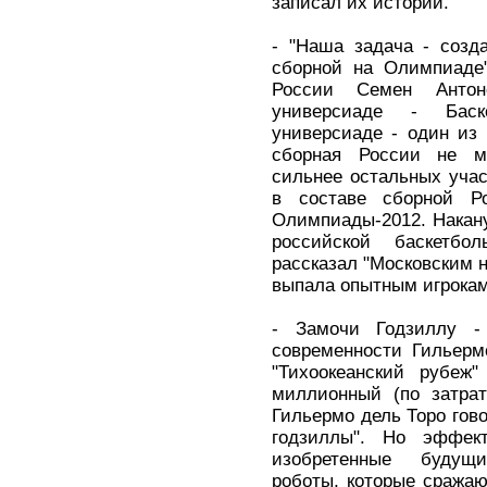
записал их истории.
- "Наша задача - созд
сборной на Олимпиаде"
России Семен Антон
универсиаде - Бас
универсиаде - один из 
сборная России не м
сильнее остальных учас
в составе сборной Р
Олимпиады-2012. Накану
российской баскетб
рассказал "Московским н
выпала опытным игрокам
- Замочи Годзиллу 
современности Гильерм
"Тихоокеанский рубеж
миллионный (по затрат
Гильермо дель Торо гово
годзиллы". Но эффект
изобретенные будущи
роботы, которые сража