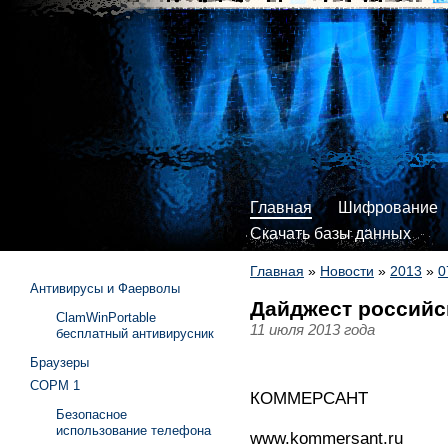
Главная
Шифрование
Скачать базы данных
Главная
»
Новости
»
2013
»
0
Антивирусы и Фаерволы
Дайджест российс
ClamWinPortable
11 июля 2013 года
бесплатный антивирусник
Браузеры
СОРМ 1
КОММЕРСАНТ
Безопасное
использование телефона
www.kommersant.ru