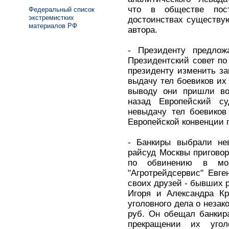
что в обществе пос
Федеральный список
экстремистких
достоинствах существу
материалов РФ
автора.
- Президенту предлож
Президентский совет по
президенту изменить за
выдачу тел боевиков их
выводу они пришли во
назад Европейский с
невыдачу тел боевиков
Европейской конвенции 
- Банкиры выбрали не
райсуд Москвы пригово
по обвинению в мош
"Агротрейдсервис" Евг
своих друзей - бывших 
Игоря и Александра Кр
уголовного дела о неза
руб. Он обещал банкир
прекращении их угол