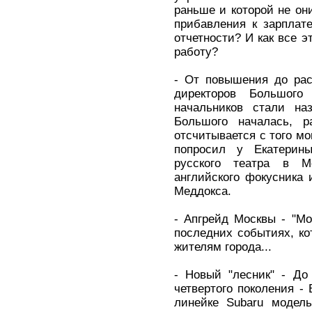
раньше и которой не он
прибавления к зарплат
отчетности? И как все э
работу?
- От повышения до рас
директоров Большого
начальников стали на
Большого началась, р
отсчитывается с того мо
попросил у Екатерин
русского театра в 
английского фокусника
Меддокса.
- Апгрейд Москвы - "Мо
последних событиях, к
жителям города...
- Новый "лесник" - До
четвертого поколения - 
линейке Subaru модель