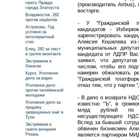
газету Правда
(производитель Airbus),
города Златоуста
восторге.
Владивосток. 282
против нацболов
- У "Гражданской п
Астрахань. Год
кандидатов - Избирком
условно за
зарегистрировать канд
нетолерантный
Алексея Кошелева из-
стих
муниципальных депутат
Елец. 282 за текст
кандидата от ЛДПР Вас
в группе вконтакте
заявил, что депутатов
Экстремизм в
числом, чтобы его под
Хакасии
намерен обжаловать р
Курск. Уголовное
дело за видео
"Гражданской платфо
отказ тем, что у партии
Уголовное дело
против челябинской
молодежи
- В дело о возврате НД
Уголовное дело за
известно "Ъ", в громк
продажу
млрд рублей по и
запрещенных книг в
несуществующего НДС
Туле
Вслед за бывшей сотру
Экстремизм в
обвинен бизнесмен Але
газете вечерняя
является партнером МИД
Рязань