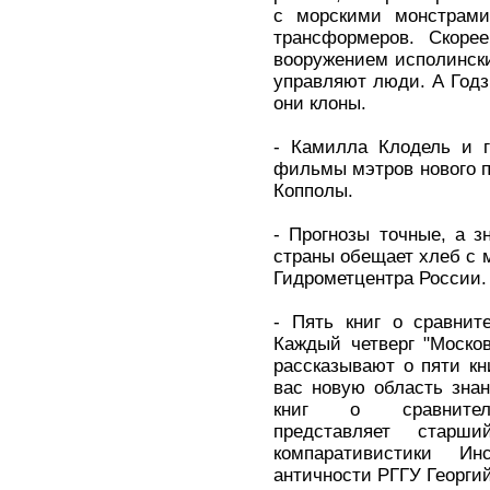
с морскими монстрам
трансформеров. Скор
вооружением исполински
управляют люди. А Годз
они клоны.
- Камилла Клодель и г
фильмы мэтров нового 
Копполы.
- Прогнозы точные, а з
страны обещает хлеб с 
Гидрометцентра России.
- Пять книг о сравнит
Каждый четверг "Москов
рассказывают о пяти кн
вас новую область зна
книг о сравнительн
представляет старш
компаративистики И
античности РГГУ Георги