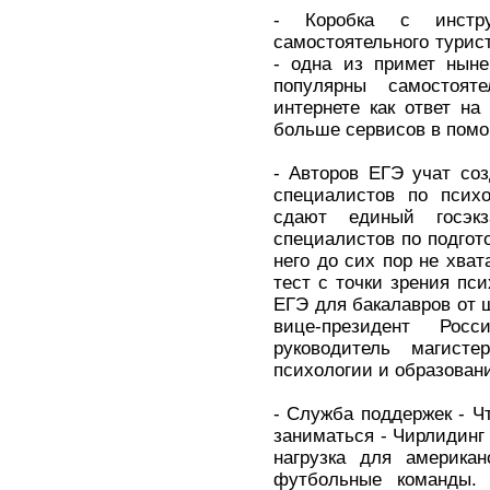
- Коробка с инстр
самостоятельного турис
- одна из примет ныне
популярны самостоя
интернете как ответ на
больше сервисов в пом
- Авторов ЕГЭ учат соз
специалистов по психо
сдают единый госэк
специалистов по подгот
него до сих пор не хва
тест с точки зрения пс
ЕГЭ для бакалавров от ш
вице-президент Росс
руководитель магист
психологии и образован
- Служба поддержек - Чт
заниматься - Чирлидинг
нагрузка для америка
футбольные команды.