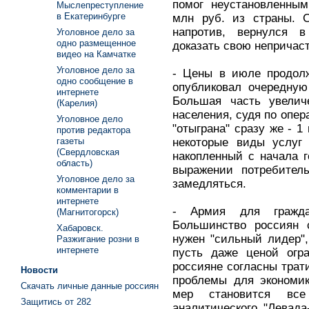
помог неустановленны
Мыслепреступление
в Екатеринбурге
млн руб. из страны. С
напротив, вернулся 
Уголовное дело за
одно размещенное
доказать свою непричаст
видео на Камчатке
Уголовное дело за
- Цены в июле продолж
одно сообщение в
опубликовал очередную
интернете
Большая часть увелич
(Карелия)
населения, судя по опе
Уголовное дело
"отыграна" сразу же - 1
против редактора
некоторые виды услу
газеты
(Свердловская
накопленный с начала 
область)
выражении потребител
Уголовное дело за
замедляться.
комментарии в
интернете
- Армия для гражда
(Магнитогорск)
Большинство россиян с
Хабаровск.
нужен "сильный лидер",
Разжигание розни в
интернете
пусть даже ценой огр
россияне согласны трат
Новости
проблемы для экономик
Скачать личные данные россиян
мер становится все
Защитись от 282
аналитического "Левада