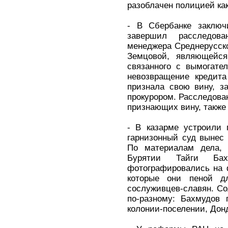
разоблачен полицией ка
- В Сбербанке заключ
завершил расследов
менеджера Среднерусск
Земцовой, являющейся 
связанного с вымогате
невозвращение кредит
признала свою вину, з
прокурором. Расследова
признающих вину, также
- В казарме устроили 
гарнизонный суд вынес 
По материалам дела, 
Бурятии Тайги Ба
фотографировались на ф
которые они пеной д
сослуживцев-славян. Со
по-разному: Бахмудов 
колонии-поселении, Донд