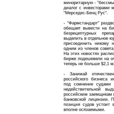
миноритарную - "бессмы
диалог с инвесторами 
"Мерседес-Бенц Рус".
- "Фармстандарт" раздв
обещает вывести на би
безрецептурных преп
выделить в отдельное юр
присоединить никому 
одним из членов совета 
На этих новостях распи
бирже подешевели на о
теперь не больше $2,1 м
- Занимай отечествен
российского бизнеса и
под сомнение судами 
недействительной выд
российским заемщикам и
банковской лицензии. П
позиция судов устоит 
вполне осязаемыми.