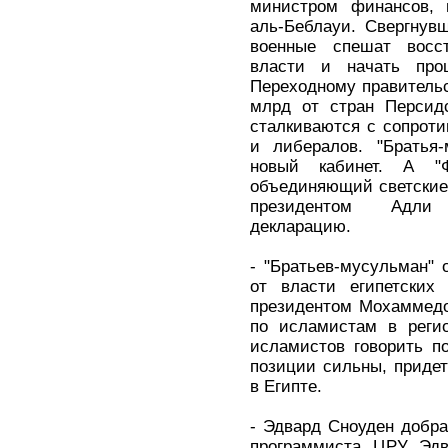
министром финансов, 
аль-Беблауи. Свергнув
военные спешат восст
власти и начать проц
Переходному правитель
млрд от стран Персидс
сталкиваются с сопроти
и либералов. "Братья-
новый кабинет. А "Ф
объединяющий светские
президентом Адли
декларацию.
- "Братьев-мусульман" 
от власти египетских 
президентом Мохаммедо
по исламистам в регио
исламистов говорить по
позиции сильны, придет
в Египте.
- Эдвард Сноуден добра
программиста ЦРУ Эдв