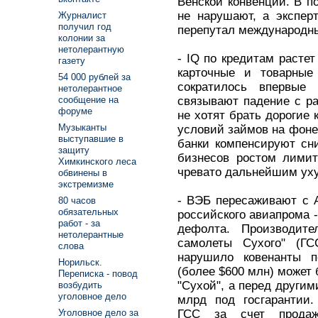
Венской конвенции. В по
не нарушают, а экспер
Журналист
получил год
перепутал международны
колонии за
нетолерантную
- IQ по кредитам расте
газету
карточные и товарные
54 000 рублей за
сократилось впервые
нетолерантное
связывают падение с р
сообщение на
форуме
не хотят брать дорогие 
Музыканты
условий займов на фоне
выступавшие в
банки компенсируют сн
защиту
бизнесов ростом лимит
Химкинского леса
чревато дальнейшим ух
обвинены в
экстремизме
- ВЭБ пересаживают с Ai
80 часов
обязательных
российского авиапрома - 
работ - за
дефолта. Производите
нетолерантные
самолеты Сухого" (Г
слова
нарушило ковенанты 
Норильск.
(более $600 млн) может
Переписка - повод
"Сухой", а перед другим
возбудить
уголовное дело
млрд под госгарантии.
ГСС за счет прода
Уголовное дело за