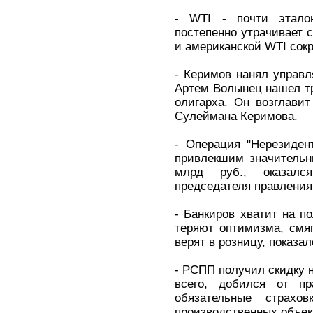
- WTI - почти этало
постепенно утрачивает 
и американской WTI сокр
- Керимов нанял управ
Артем Волынец нашел тр
олигарха. Он возглавит
Сулеймана Керимова.
- Операция "Нерезиден
привлекшим значительн
млрд руб., оказалс
председателя правления
- Банкиров хватит на п
теряют оптимизма, смя
верят в розницу, показа
- РСПП получил скидку н
всего, добился от пр
обязательные страхо
производственных объек