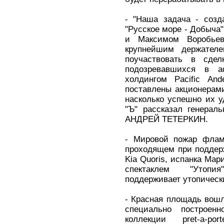
- "Наша задача - созд
"Русское море - Добыча
и Максимом Воробьев
крупнейшим держател
поучаствовать в сдел
подозревавшихся в а
холдингом Pacific An
поставлены акционерам
насколько успешно их у
"Ъ" рассказал генерал
АНДРЕЙ ТЕТЕРКИН.
- Мировой пожар флам
проходящем при поддерж
Kia Quoris, испанка Мар
спектаклем "Утоп
поддерживает утопическ
- Красная площадь вошл
специально построенн
коллекции pret-a-p