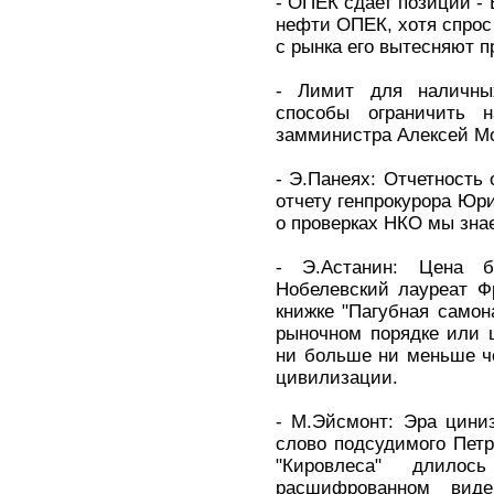
- ОПЕК сдает позиции - 
нефти ОПЕК, хотя спрос 
с рынка его вытесняют 
- Лимит для наличны
способы ограничить н
замминистра Алексей М
- Э.Панеях: Отчетность
отчету генпрокурора Юр
о проверках НКО мы зн
- Э.Астанин: Цена 
Нобелевский лауреат Ф
книжке "Пагубная самон
рыночном порядке или 
ни больше ни меньше ч
цивилизации.
- М.Эйсмонт: Эра цини
слово подсудимого Пет
"Кировлеса" длил
расшифрованном вид