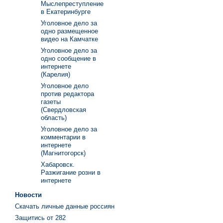
Мыслепреступление
в Екатеринбурге
Уголовное дело за
одно размещенное
видео на Камчатке
Уголовное дело за
одно сообщение в
интернете
(Карелия)
Уголовное дело
против редактора
газеты
(Свердловская
область)
Уголовное дело за
комментарии в
интернете
(Магнитогорск)
Хабаровск.
Разжигание розни в
интернете
Новости
Скачать личные данные россиян
Защитись от 282