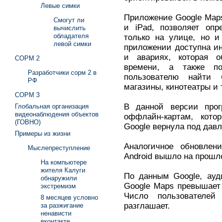
Левые симки
Приложение Google Maps
Смогут ли
и iPad, позволяет опр
вычислить
обладателя
только на улице, но и
левой симки
приложении доступна и
и авариях, которая о
СОРМ 2
времени, а также п
Разработчики сорм 2 в
пользователю найти
РФ
магазины, кинотеатры и т
СОРМ 3
В данной версии прог
Глобальная организация
видеонаблюдения объектов
оффлайн-картам, котор
(ГОВНО)
Google вернула под дав
Примеры из жизни
Аналогичное обновле
Мыслепреступление
Android вышло на прошл
На компьютере
жителя Калуги
По данным Google, ауд
обнаружили
Google Maps превышает
экстремизм
Число пользователе
8 месяцев условно
разглашает.
за разжигание
ненависти
вконтакте