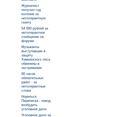
Журналист
получил год
колонии за
нетолерантную
газету
54 000 рублей за
нетолерантное
сообщение на
форуме
Музыканты
выступавшие в
защиту
Химкинского леса
обвинены в
экстремизме
80 часов
обязательных
работ - за
нетолерантные
слова
Норильск.
Переписка - повод
возбудить
уголовное дело
Уголовное дело за