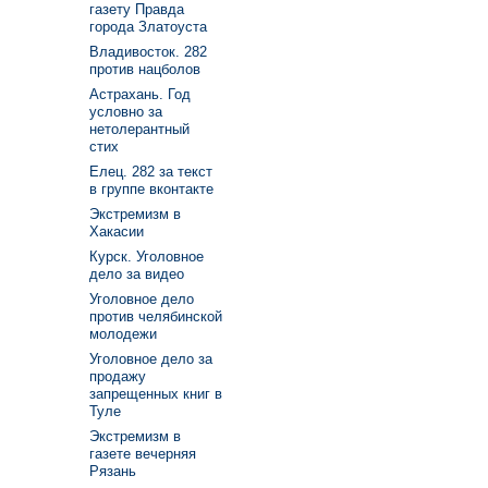
газету Правда
города Златоуста
Владивосток. 282
против нацболов
Астрахань. Год
условно за
нетолерантный
стих
Елец. 282 за текст
в группе вконтакте
Экстремизм в
Хакасии
Курск. Уголовное
дело за видео
Уголовное дело
против челябинской
молодежи
Уголовное дело за
продажу
запрещенных книг в
Туле
Экстремизм в
газете вечерняя
Рязань