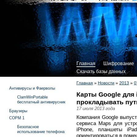
Главная
Шифрование
Скачать базы данных
Главная
»
Новости
»
2013
»
0
Антивирусы и Фаерволы
Карты Google для
ClamWinPortable
прокладывать пут
бесплатный антивирусник
17 июля 2013 года
Браузеры
Компания Google выпуст
СОРМ 1
сервиса Maps для устр
Безопасное
iPhone, планшеты iPa
использование телефона
ориентироваться в поме