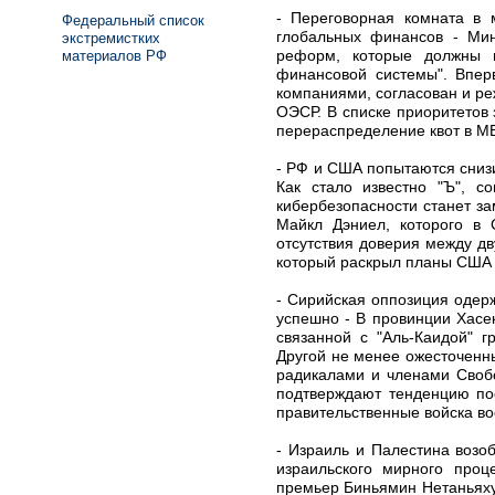
- Переговорная комната в 
Федеральный список
глобальных финансов - Мин
экстремистких
реформ, которые должны в
материалов РФ
финансовой системы". Впер
компаниями, согласован и р
ОЭСР. В списке приоритетов
перераспределение квот в М
- РФ и США попытаются сниз
Как стало известно "Ъ", 
кибербезопасности станет з
Майкл Дэниел, которого в 
отсутствия доверия между д
который раскрыл планы США п
- Сирийская оппозиция одер
успешно - В провинции Хасе
связанной с "Аль-Каидой" 
Другой не менее ожесточенн
радикалами и членами Свобо
подтверждают тенденцию пос
правительственные войска во
- Израиль и Палестина возо
израильского мирного проц
премьер Биньямин Нетаньяху