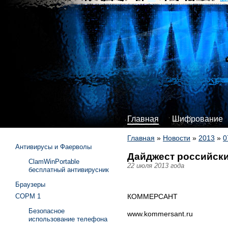
Главная
Шифрование
Главная
»
Новости
»
2013
»
0
Антивирусы и Фаерволы
Дайджест российски
ClamWinPortable
22 июля 2013 года
бесплатный антивирусник
Браузеры
КОММЕРСАНТ
СОРМ 1
Безопасное
www.kommersant.ru
использование телефона