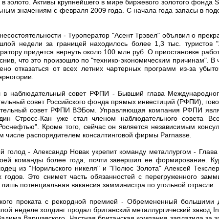
в золото. Активы крупнейшего в мире биржевого золотого фонда S
ным значениям с февраля 2009 года. С начала года запасы в под
в несостоятельности - Туроператор "Асент Трэвел" объявил о прек
лой недели за границей находилось более 1,3 тыс. туристов "
ератору придется вернуть около 100 млн руб. О приостановке рабо
яснив, что это произошло по "технико-экономическим причинам". В 
ено отказаться от всех летних чартерных программ из-за убыт
ерногории.
л в наблюдательный совет РФПИ - Бывший глава Международно
тельный совет Российского фонда прямых инвестиций (РФПИ), гов
тельный совет РФПИ ВЭБом. Управляющая компания РФПИ являе
ин Стросс-Кан уже стал членом наблюдательного совета Все
"Роснефтью". Кроме того, сейчас он является независимым консу
ом числе распорядителем консалтинговой фирмы Parnasse.
ый голод - Александр Новак укрепит команду металлургом - Глава
воей команды более года, почти завершил ее формирование. Ку
одец из "Норильского никеля" и "Полюс Золота" Алексей Текслер
 годов. Это снимет часть обязанностей с перегруженного замм
 лишь потенциальная вакансия замминистра по угольной отрасли.
ского проката с рекордной премией - Обремененный большими 
лой неделе холдинг продал британский металлургический завод Inv
 Вадима Варшавского. Частная британская компания заплатила за э