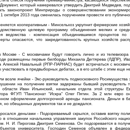
Документ, который намеревался утвердить Дмитрий Медведев, по
вать законопроект Минприроды о совершенствовании эконормир
 1 октября 2013 года сменилась поручением провести его публичн
сменяется кооперативным - Минсельхоз укрупнит фермерские хозяй
едомственную целевую программу объединения мелких и средн
ея ведомства - компенсация объединившимся процентов по 
ерты опасаются, что закредитованность крупных хозяйств расп
 Москве - С москвичами будут говорить лично и из телевизор
ороде размещены первые билборды Михаила Дегтярева (ЛДПР), Ив
 а Алексей Навальный (РПР-ПАРНАС) будет встречаться с москвич
 участвовать в предвыборных дебатах, а в его штабе с этим еще н
яли возле ячейки - Экс-руководитель подмосковного Росимущества з
кушении на получение взятки задержаны бывший руководитель т
 области Иван Ильинский, начальник отдела этой структуры Ев
тора ФГУП "Пансионат "Искра" Олег Пятин. За 2 млн евро о
нном оформлении долгосрочной аренды пансионата. Деньги в б
, но обещанных документов так и не дождался.
росался деньгами - Подозреваемый скрылся, оставив взятку полиц
о в отношении начальника управления закупок Российского нацио
им. Н. И. Пирогова Дмитрия Семенова. Он подозревается в получе
объектов университета. Господин Семенов объявлен в федера