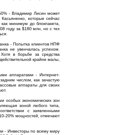
 50% - Владимир Лисин может
 Касьяненко, которые сейчас
 как минимум до блокпакета,
 году за $180 млн, но с тех
ься.
банка - Попытка клиентов НПФ
анка не увенчалась успехом.
 Хотя в борьбе за средства
едействительной крайне малы,
ыми аппаратами - Интернет-
задним числом, как зачастую
кассовые аппараты для своих
ют.
ми особых экономических зон
авляющая зоной любого типа,
оответствии с заявленными
 10-20% мощностей, отмечают
ии - Инвесторы по всему миру