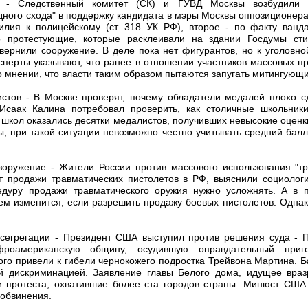
ва - Следственный комитет (СК) и ГУВД Москвы возбудили
дного схода" в поддержку кандидата в мэры Москвы оппозиционера
лия к полицейскому (ст. 318 УК РФ), второе - по факту ванда
о протестующие, которые расклеивали на здании Госдумы ст
вернили сооружение. В деле пока нет фигурантов, но к уголовной
сперты указывают, что ранее в отношении участников массовых п
во мнении, что власти таким образом пытаются запугать митингующи
стов - В Москве проверят, почему обладатели медалей плохо с
Исаак Калина потребовал проверить, как столичные школьник
е школ оказались десятки медалистов, получивших невысокие оценки
, при такой ситуации невозможно честно учитывать средний балл 
зоружение - Жители России против массового использования "т
т продажи травматических пистолетов в РФ, выяснили социологи
едуру продажи травматического оружия нужно усложнять. А в п
ем изменится, если разрешить продажу боевых пистолетов. Одн
 сегрегации - Президент США выступил против решения суда -
роамериканскую общину, осудившую оправдательный приг
ого привели к гибели чернокожего подростка Трейвона Мартина. 
ой дискриминацией. Заявление главы Белого дома, идущее враз
 протеста, охватившие более ста городов страны. Минюст США
обвинения.