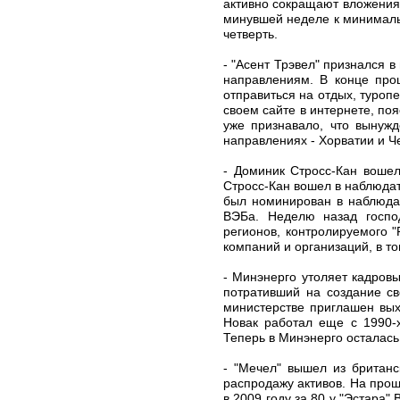
активно сокращают вложения 
минувшей неделе к минималь
четверть.
- "Асент Трэвел" признался 
направлениям. В конце прош
отправиться на отдых, туроп
своем сайте в интернете, по
уже признавало, что вынужд
направлениях - Хорватии и Ч
- Доминик Стросс-Кан воше
Стросс-Кан вошел в наблюда
был номинирован в наблюда
ВЭБа. Неделю назад господ
регионов, контролируемого 
компаний и организаций, в т
- Минэнерго утоляет кадров
потративший на создание с
министерстве приглашен вых
Новак работал еще с 1990-х
Теперь в Минэнерго осталась
- "Мечел" вышел из британ
распродажу активов. На прош
в 2009 году за 80 у "Эстара"