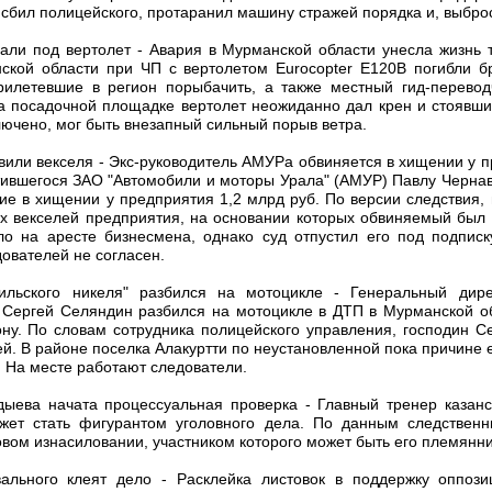
 сбил полицейского, протаранил машину стражей порядка и, выброс
али под вертолет - Авария в Мурманской области унесла жизнь т
ской области при ЧП с вертолетом Eurocopter Е120В погибли б
рилетевшие в регион порыбачить, а также местный гид-перевод
 посадочной площадке вертолет неожиданно дал крен и стоявш
ключено, мог быть внезапный сильный порыв ветра.
или векселя - Экс-руководитель АМУРа обвиняется в хищении у п
ившегося ЗАО "Автомобили и моторы Урала" (АМУР) Павлу Черна
ие в хищении у предприятия 1,2 млрд руб. По версии следствия, 
х векселей предприятия, на основании которых обвиняемый был 
ло на аресте бизнесмена, однако суд отпустил его под подпис
ователей не согласен.
рильского никеля" разбился на мотоцикле - Генеральный дир
 Сергей Селяндин разбился на мотоцикле в ДТП в Мурманской об
ну. По словам сотрудника полицейского управления, господин С
й. В районе поселка Алакуртти по неустановленной пока причине е
. На месте работают следователи.
ыева начата процессуальная проверка - Главный тренер казанс
жет стать фигурантом уголовного дела. По данным следственны
вом изнасиловании, участником которого может быть его племянни
ального клеят дело - Расклейка листовок в поддержку оппоз