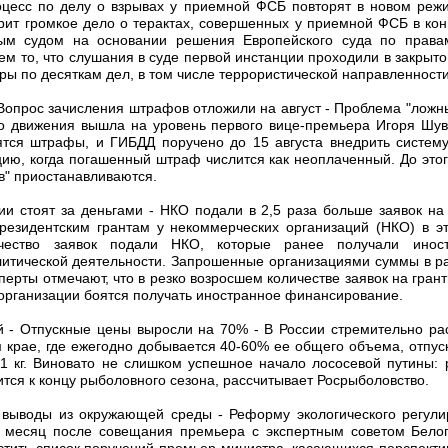
оцесс по делу о взрывах у приемной ФСБ повторят в новом режим
рит громкое дело о терактах, совершенных у приемной ФСБ в конц
ым судом на основании решения Европейского суда по правам
 то, что слушания в суде первой инстанции проходили в закрыто
ры по десяткам дел, в том числе террористической направленности
 Вопрос зачисления штрафов отложили на август - Проблема "лож
о движения вышла на уровень первого вице-премьера Игоря Шув
ятся штрафы, и ГИБДД поручено до 15 августа внедрить систем
цию, когда погашенный штраф числится как неоплаченный. До этог
в" приостанавливаются.
ии стоят за деньгами - НКО подали в 2,5 раза больше заявок на 
резидентским грантам у некоммерческих организаций (НКО) в эт
ичество заявок подали НКО, которые ранее получали инос
литической деятельности. Запрошенные организациями суммы в
перты отмечают, что в резко возросшем количестве заявок на грант
 организации боятся получать иностранное финансирование.
ой - Отпускные цены выросли на 70% - В России стремительно рас
 крае, где ежегодно добывается 40-60% ее общего объема, отпус
за 1 кг. Виновато не слишком успешное начало лососевой путины:
тся к концу рыболовного сезона, рассчитывает Росрыболовство.
 выводы из окружающей среды - Реформу экологического регули
я месяц после совещания премьера с экспертным советом Белог
устить список поручений премьер-министра, касающихся перспект