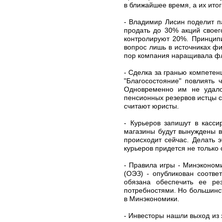
в ближайшее время, а их ито
- Владимир Лисин поделит п
продать до 30% акций своег
контролируют 20%. Принципи
вопрос лишь в источниках ф
пор компания наращивала фло
- Сделка за гранью компетен
"Благосостояние" повлиять 
Одновременно им не удалос
пенсионных резервов истцы с
считают юристы.
- Курьеров запишут в касс
магазины будут вынуждены в
происходит сейчас. Делать 
курьеров придется не только
- Правила игры - Минэконом
(ОЭЗ) - опубликован соотве
обязана обеспечить ее ре
потребностями. Но большинс
в Минэкономики.
- Инвесторы нашли выход из 