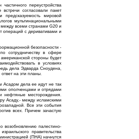
 частичного переустройства
 встречи согласовали пакет
и предсказуемость мировой
алогов мультинациональными
 между всеми странами G20 и
т операций с деривативами и
формационной безопасности -
по сотрудничеству в сфере
 американской стороны будет
аимодействовать в условиях
редь дела Эдварда Сноудена,
ответ на эти планы.
 Асадом дела ее идут не так
кими ополченцами и отрядами
ли нефтяные месторождения.
ру Асаду,- между исламскими
розападной. Все эти события
ротив всех. Причем зачастую
по возобновлению палестино-
израильского правительства
министрацией (ПНА) начнутся