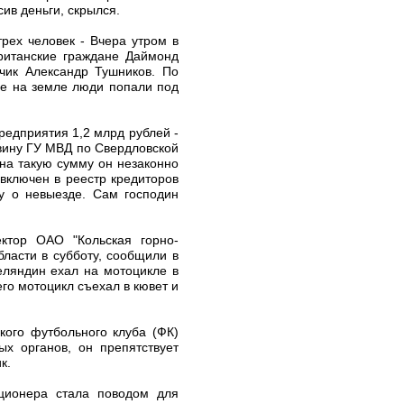
ив деньги, скрылся.
рех человек - Вчера утром в
ританские граждане Даймонд
чик Александр Тушников. По
ие на земле люди попали под
редприятия 1,2 млрд рублей -
вину ГУ МВД по Свердловской
на такую сумму он незаконно
включен в реестр кредиторов
ку о невыезде. Сам господин
ектор ОАО "Кольская горно-
ласти в субботу, сообщили в
еляндин ехал на мотоцикле в
го мотоцикл съехал в кювет и
кого футбольного клуба (ФК)
х органов, он препятствует
к.
иционера стала поводом для