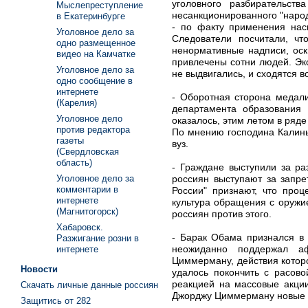
уголовного разбирательст
Мыслепреступление
несанкционированного "наро
в Екатеринбурге
- по факту применения наси
Уголовное дело за
Следователи посчитали, чт
одно размещенное
ненормативные надписи, оск
видео на Камчатке
привлечены сотни людей. Эк
Уголовное дело за
не выдвигались, и сходятся 
одно сообщение в
интернете
- Оборотная сторона медали
(Карелия)
департамента образования 
Уголовное дело
оказалось, этим летом в ряд
против редактора
По мнению господина Калины
газеты
вуз.
(Свердловская
область)
- Граждане выступили за ра
россиян выступают за запре
Уголовное дело за
комментарии в
России" признают, что проц
интернете
культура обращения с оружи
(Магнитогорск)
россиян против этого.
Хабаровск.
- Барак Обама признался в
Разжигание розни в
неожиданно поддержал аф
интернете
Циммерману, действия котор
Новости
удалось покончить с расов
реакцией на массовые акции
Скачать личные данные россиян
Джорджу Циммерману новые 
Защитись от 282