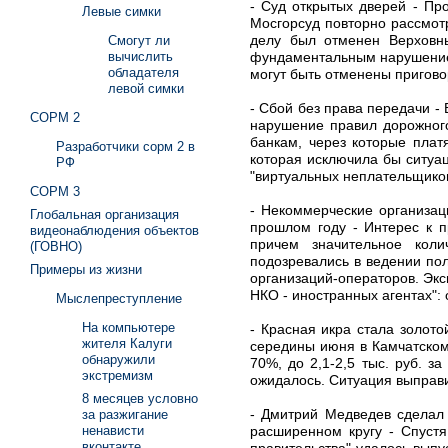
- Суд открытых дверей - Пр
Левые симки
Мосгорсуд повторно рассмот
делу был отменен Верховн
Смогут ли
фундаментальным нарушением
вычислить
обладателя
могут быть отменены пригово
левой симки
- Сбой без права передачи -
СОРМ 2
нарушение правил дорожног
банкам, через которые плат
Разработчики сорм 2 в
которая исключила бы ситуа
РФ
"виртуальных неплательщико
СОРМ 3
- Некоммерческие организац
Глобальная организация
прошлом году - Интерес к п
видеонаблюдения объектов
причем значительное кол
(ГОВНО)
подозревались в ведении по
Примеры из жизни
организаций-операторов. Экс
НКО - иностранных агентах":
Мыслепреступление
На компьютере
- Красная икра стала золот
жителя Калуги
середины июня в Камчатском
обнаружили
70%, до 2,1-2,5 тыс. руб. 
экстремизм
ожидалось. Ситуация выправи
8 месяцев условно
- Дмитрий Медведев сделал
за разжигание
расширенном кругу - Спуст
ненависти
вконтакте
правительства" удалось вып