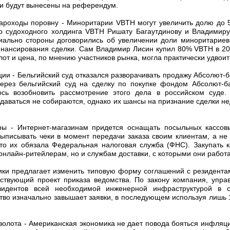
ги будут вынесены на референдум.
ароходы поровну - Миноритарии VBTH могут увеличить долю до
о судоходного холдинга VBTH Ришату Багаутдинову и Владимиру
ально стороны договорились об увеличении доли миноритариев
инансирования сделки. Сам Владимир Лисин купил 80% VBTH в 2008
т и цена, по мнению участников рынка, могла практически удвоит
ции - Бельгийский суд отказался разворачивать продажу Абсолют-
через бельгийский суд на сделку по покупке фондом Абсолют-б
ь возобновить рассмотрение этого дела в российском суде.
даваться не собираются, однако их шансы на признание сделки н
иры - Интернет-магазинам придется оснащать посыльных кассов
ыписывать чеки в момент передачи заказа своим клиентам, а не 
это их обязала Федеральная налоговая служба (ФНС). Закупать 
 онлайн-ритейлерам, но и службам доставки, с которыми они работа
ики предлагает изменить типовую форму соглашений с резидента
тствующий проект приказа ведомства. По закону компания, упр
зидентов всей необходимой инженерной инфраструктурой в с
тво изначально завышает заявки, в последующем используя лишь
золота - Американская экономика не дает повода бояться инфляц