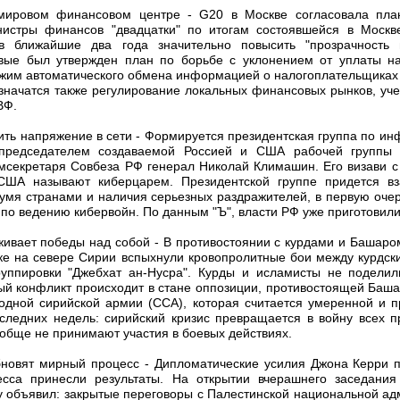
мировом финансовом центре - G20 в Москве согласовала план
истры финансов "двадцатки" по итогам состоявшейся в Москве
 ближайшие два года значительно повысить "прозрачность 
вые был утвержден план по борьбе с уклонением от уплаты н
ежим автоматического обмена информацией о налогоплательщиках
 значатся также регулирование локальных финансовых рынков, уче
ВФ.
ить напряжение в сети - Формируется президентская группа по ин
сопредседателем создаваемой Россией и США рабочей группы 
амсекретаря Совбеза РФ генерал Николай Климашин. Его визави с
США называют киберцарем. Президентской группе придется вз
вумя странами и наличия серьезных раздражителей, в первую оче
о ведению кибервойн. По данным "Ъ", власти РФ уже приготовили 
живает победы над собой - В противостоянии с курдами и Башаром
ке на севере Сирии вспыхнули кровопролитные бои между курдс
группировки "Джебхат ан-Нусра". Курды и исламисты не подели
ый конфликт происходит в стане оппозиции, противостоящей Баша
дной сирийской армии (ССА), которая считается умеренной и п
ледних недель: сирийский кризис превращается в войну всех п
обще не принимают участия в боевых действиях.
бновят мирный процесс - Дипломатические усилия Джона Керри 
есса принесли результаты. На открытии вчерашнего заседания 
 объявил: закрытые переговоры с Палестинской национальной ад