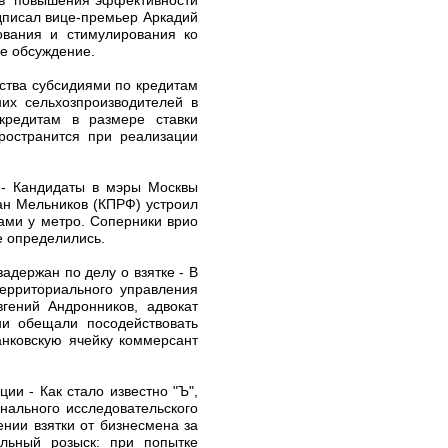
дписал вице-премьер Аркадий
ования и стимулирования ко
ое обсуждение.
ства субсидиями по кредитам
их сельхозпроизводителей в
кредитам в размере ставки
ространится при реализации
а - Кандидаты в мэры Москвы
ан Мельников (КПРФ) устроил
ами у метро. Соперники врио
е определились.
адержан по делу о взятке - В
ерриториального управления
гений Андронников, адвокат
ни обещали посодействовать
анковскую ячейку коммерсант
ии - Как стало известно "Ъ",
нального исследовательского
нии взятки от бизнесмена за
льный розыск: при попытке