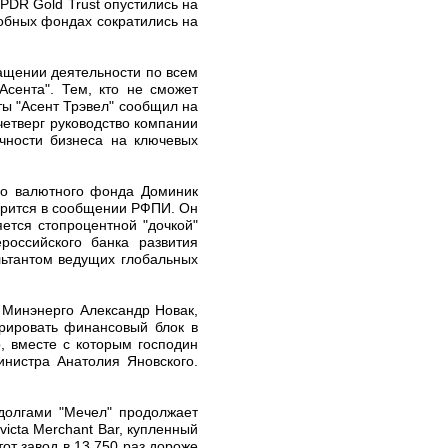
PDR Gold Trust опустились на
обных фондах сократились на
ращении деятельности по всем
Асента". Тем, кто не сможет
ты "Асент Трэвел" сообщил на
четверг руководство компании
очности бизнеса на ключевых
го валютного фонда Доминик
орится в сообщении РФПИ. Он
тся стопроцентной "дочкой"
российского банка развития
льтантом ведущих глобальных
 Минэнерго Александр Новак,
рировать финансовый блок в
, вместе с которым господин
инистра Анатолия Яновского.
долгами "Мечел" продолжает
icta Merchant Bar, купленный
тот завод в 13 750 раз дороже