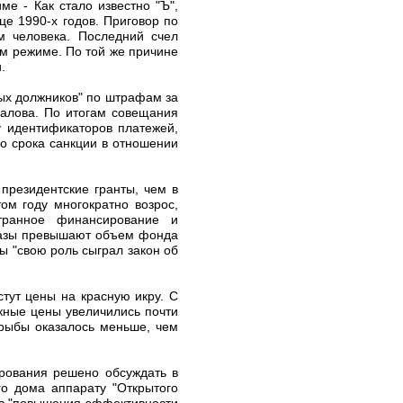
е - Как стало известно "Ъ",
е 1990-х годов. Приговор по
 человека. Последний счел
м режиме. По той же причине
.
ных должников" по штрафам за
алова. По итогам совещания
у идентификаторов платежей,
о срока санкции в отношении
президентские гранты, чем в
ом году многократно возрос,
транное финансирование и
 разы превышают объем фонда
ы "свою роль сыграл закон об
тут цены на красную икру. С
кные цены увеличились почти
 рыбы оказалось меньше, чем
рования решено обсуждать в
о дома аппарату "Открытого
ив "повышения эффективности