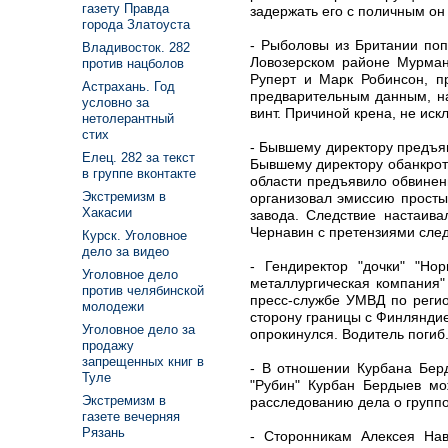
газету Правда
задержать его с поличным он
города Златоуста
- Рыболовы из Британии поп
Владивосток. 282
Ловозерском районе Мурман
против нацболов
Руперт и Марк Робинсон, п
Астрахань. Год
предварительным данным, на
условно за
винт. Причиной крена, не ис
нетолерантный
стих
- Бывшему директору предъяв
Елец. 282 за текст
Бывшему директору обанкрот
в группе вконтакте
области предъявило обвинен
Экстремизм в
организовал эмиссию просты
Хакасии
завода. Следствие настаива
Чернавин с претензиями след
Курск. Уголовное
дело за видео
- Гендиректор "дочки" "Но
Уголовное дело
металлургическая компания"
против челябинской
пресс-службе УМВД по регио
молодежи
сторону границы с Финляндие
Уголовное дело за
опрокинулся. Водитель погиб
продажу
запрещенных книг в
- В отношении Курбана Берд
Туле
"Рубин" Курбан Бердыев мо
Экстремизм в
расследованию дела о группо
газете вечерняя
Рязань
- Сторонникам Алексея Нав