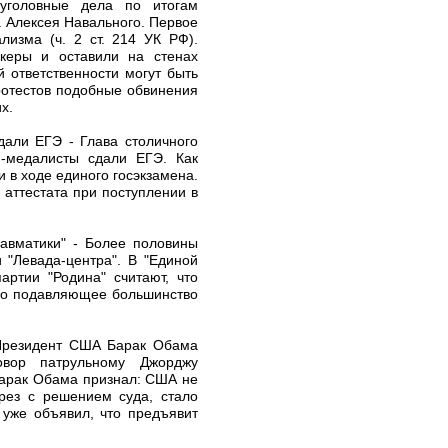
 уголовные дела по итогам
 Алексея Навального. Первое
лизма (ч. 2 ст. 214 УК РФ).
икеры и оставили на стенах
 ответственности могут быть
ротестов подобные обвинения
х.
дали ЕГЭ - Глава столичного
и-медалисты сдали ЕГЭ. Как
 в ходе единого госэкзамена.
аттестата при поступлении в
равматики" - Более половины
 "Левада-центра". В "Единой
артии "Родина" считают, что
ако подавляющее большинство
 Президент США Барак Обама
овор патрульному Джорджу
Барак Обама признал: США не
рез с решением суда, стало
 уже объявил, что предъявит