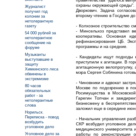
охраны окружающей среды". 
Журналист
Дворкович. Задача согласо
получил год
второму чтению в Госдуме до
колонии за
нетолерантную
- Колхозное строительство 
газету
- Минсельхоз представил в
54 000 рублей за
кооперативы. Основная ид
нетолерантное
рефинансирования ЦБ. Эксп
сообщение на
программы и на средние.
форуме
Музыканты
- Кандидаты ищут подходы к
выступавшие в
приступили к агитации. В г
защиту
агитационную велопрогулку,
Химкинского леса
мэра Сергея Собянина готовы
обвинены в
экстремизме
- Чиновники и адвокат застр
80 часов
Москве по подозрению в по
обязательных
Росимущества в Московской
работ - за
Гарегин Топчан и замдирек
нетолерантные
бизнесмену в беспрепятстве
слова
заложил еще в середине июня
Норильск.
Переписка - повод
- Начальник управления разб
возбудить
СКР возбудил уголовное дел
уголовное дело
медицинского университета 
Уголовное дело за
работы по реконструкции 