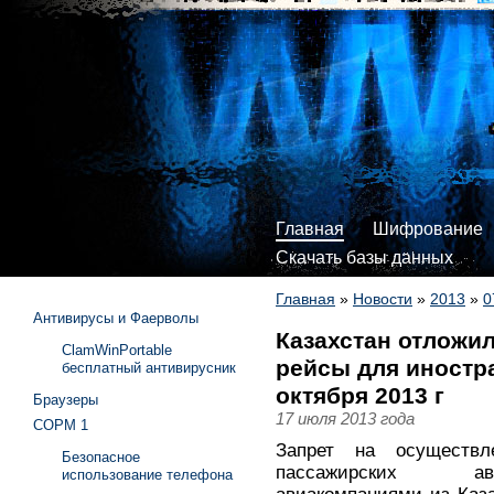
Главная
Шифрование
Скачать базы данных
Главная
»
Новости
»
2013
»
0
Антивирусы и Фаерволы
Казахстан отложил
ClamWinPortable
рейсы для иностр
бесплатный антивирусник
октября 2013 г
Браузеры
17 июля 2013 года
СОРМ 1
Запрет на осуществл
Безопасное
пассажирских ави
использование телефона