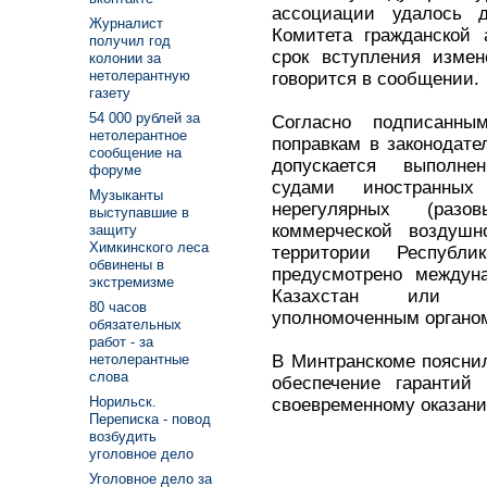
ассоциации удалось 
Журналист
Комитета гражданской 
получил год
срок вступления измен
колонии за
нетолерантную
говорится в сообщении.
газету
54 000 рублей за
Согласно подписанн
нетолерантное
поправкам в законодате
сообщение на
допускается выполн
форуме
судами иностранных
Музыканты
нерегулярных (раз
выступавшие в
коммерческой воздушн
защиту
Химкинского леса
территории Республ
обвинены в
предусмотрено междун
экстремизме
Казахстан или ра
80 часов
уполномоченным органом
обязательных
работ - за
В Минтранскоме пояснил
нетолерантные
слова
обеспечение гарантий
Норильск.
своевременному оказани
Переписка - повод
возбудить
уголовное дело
Уголовное дело за