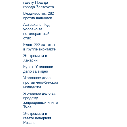
газету Правда
города Златоуста
Владивосток. 282
против нацболов
Астрахань. Год
условно за
нетолерантный
стих
Елец. 282 за текст
в группе вконтакте
Экстремизм в
Хакасии
Курск. Уголовное
дело за видео
Уголовное дело
против челябинской
молодежи
Уголовное дело за
продажу
запрещенных книг в
Туле
Экстремизм в
газете вечерняя
Рязань