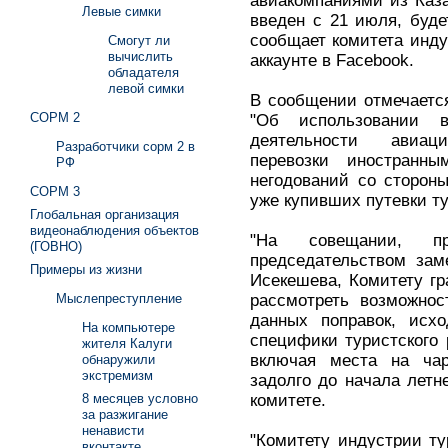
авиакомпаниями из Каз
Левые симки
введен с 21 июля, буде
сообщает комитета инду
Смогут ли
вычислить
аккаунте в Facebook.
обладателя
левой симки
В сообщении отмечается
СОРМ 2
"Об использовании 
деятельности авиац
Разработчики сорм 2 в
перевозки иностранн
РФ
негодований со сторон
СОРМ 3
уже купивших путевки ту
Глобальная организация
видеонаблюдения объектов
"На совещании, п
(ГОВНО)
председательством зам
Примеры из жизни
Исекешева, Комитету г
рассмотреть возможнос
Мыслепреступление
данных поправок, исх
На компьютере
специфики туристского 
жителя Калуги
включая места на ча
обнаружили
экстремизм
задолго до начала летн
комитете.
8 месяцев условно
за разжигание
ненависти
"Комитету индустрии ту
вконтакте