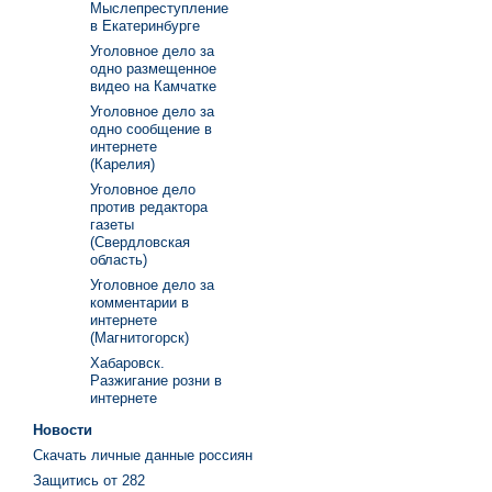
Мыслепреступление
в Екатеринбурге
Уголовное дело за
одно размещенное
видео на Камчатке
Уголовное дело за
одно сообщение в
интернете
(Карелия)
Уголовное дело
против редактора
газеты
(Свердловская
область)
Уголовное дело за
комментарии в
интернете
(Магнитогорск)
Хабаровск.
Разжигание розни в
интернете
Новости
Скачать личные данные россиян
Защитись от 282