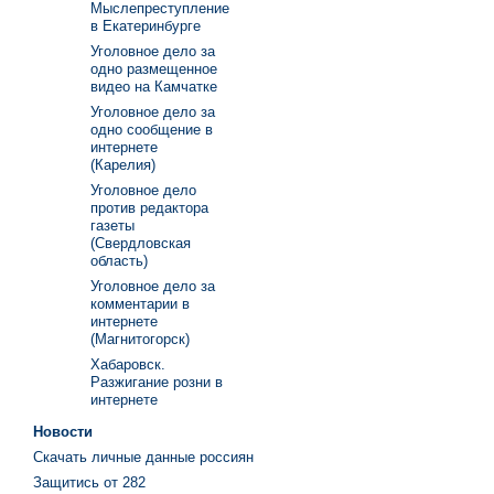
Мыслепреступление
в Екатеринбурге
Уголовное дело за
одно размещенное
видео на Камчатке
Уголовное дело за
одно сообщение в
интернете
(Карелия)
Уголовное дело
против редактора
газеты
(Свердловская
область)
Уголовное дело за
комментарии в
интернете
(Магнитогорск)
Хабаровск.
Разжигание розни в
интернете
Новости
Скачать личные данные россиян
Защитись от 282