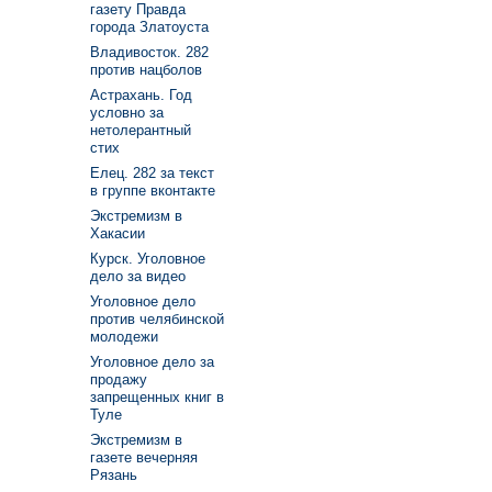
газету Правда
города Златоуста
Владивосток. 282
против нацболов
Астрахань. Год
условно за
нетолерантный
стих
Елец. 282 за текст
в группе вконтакте
Экстремизм в
Хакасии
Курск. Уголовное
дело за видео
Уголовное дело
против челябинской
молодежи
Уголовное дело за
продажу
запрещенных книг в
Туле
Экстремизм в
газете вечерняя
Рязань