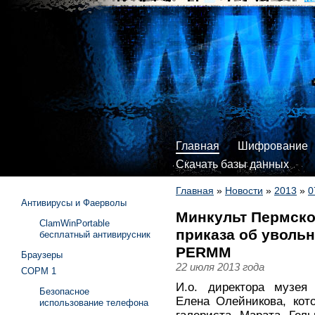
Главная
Шифрование
Скачать базы данных
Главная
»
Новости
»
2013
»
0
Антивирусы и Фаерволы
Минкульт Пермско
ClamWinPortable
приказа об увольн
бесплатный антивирусник
PERMM
Браузеры
22 июля 2013 года
СОРМ 1
И.о. директора музея
Безопасное
Елена Олейникова, кот
использование телефона