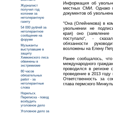
Информация об увольн
Журналист
местных СМИ. Однако в
получил год
документов об увольнен
колонии за
нетолерантную
газету
"Она (Олейникова) в ко
54 000 рублей за
увольнении не подпис
нетолерантное
края) оно (заявление
сообщение на
поступало", - сказа
форуме
обязанности руково
Музыканты
возложены на Елену Пет
выступавшие в
защиту
Химкинского леса
Ранее сообщалось, что
обвинены в
международного граждан
экстремизме
проводился в регионе 
80 часов
проведение в 2013 году
обязательных
Ответственность за с
работ - за
глава пермского Минкуль
нетолерантные
слова
Норильск.
Переписка - повод
возбудить
уголовное дело
Уголовное дело за