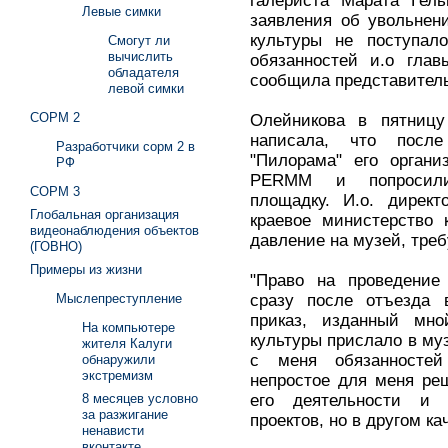
галериста Марата Гель
Левые симки
заявления об увольнен
культуры не поступал
Смогут ли
вычислить
обязанностей и.о глав
обладателя
сообщила представитель
левой симки
СОРМ 2
Олейникова в пятницу
написала, что посл
Разработчики сорм 2 в
"Пилорама" его органи
РФ
PERMM и попросили 
СОРМ 3
площадку. И.о. директ
Глобальная организация
краевое министерство 
видеонаблюдения объектов
давление на музей, треб
(ГОВНО)
Примеры из жизни
"Право на проведение 
сразу после отъезда 
Мыслепреступление
приказ, изданный мно
На компьютере
культуры прислало в муз
жителя Калуги
с меня обязанностей
обнаружили
экстремизм
непростое для меня ре
его деятельности и 
8 месяцев условно
за разжигание
проектов, но в другом ка
ненависти
вконтакте